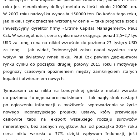
roku jest nieunikniony deficyt metalu w ilości około 210000 ton.
W 2003 roku nadwyżka wynosiła 150000 ton. Do końca tego roku,
jak nikiel i cynk znacznie wzrosną w cenie — taka prognoza zrobił
inwestycyjny dyrektor firmy «Citrine Capital Management», Paul
Czk. W szczególności, cena cynku może osiągnąć ponad 2,5−2,7 tys
USD za tonę, cena na nikiel wzrośnie do poziomu 23 tysięcy USD
za tonę — jak widać, Indonezyjski zakaz nadal wywiera stały
wpływ na światowy rynek niklu. Paul Czk pewien дефицитном
rynku cynku do początku drugiej połowy 2015 roku i motywuje
prognozy czasowym opóźnieniem między zamknięciem starych
kopalni i otwieraniem nowych.
Tymczasem cena niklu na Londyńskiej giełdzie metali wzrosła
do poziomu 4хнедельного maksimum — tak nagły skok nastąpił
po ogłoszeniu informacji o możliwości wprowadzenia w życie
nowego indonezyjskiego projektu ustawy, który przewiduje
całkowite tabu na eksport wszelkiego rodzaju surowców
mineralnych, bez żadnych wyjątków. Już od początku 2014 roku
cena niklu wzrosła o 37% dzięki wpływom Indonezji, jeśli