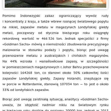
Pomimo Indonezyjski zakaz ograniczający wywóz rudy
i koncentraty z kraju, a także wbrew rosnącej światowego popytu
na nikiel, zapasów metalu w magazynach Londyńskiej giełdy
metali, począwszy od stycznia bieżącego roku osiągnęły
rekordową wartość w 466 326 ton. Jednak specjaliści z firmy
«Goldman Sachs» mówią o niemożności zbudowania precyzyjnego
malowania w stosunku podaży i popytu, biorąc pod uwagę
przenoszenie metalu z australijskich i chińskich magazynów.
Na 44% wzrosła i малайзийские zapasy, w szczególności
w pomieszczeniach magazynowych r. Johor Bahru przechowywane
kolejności 164268 ton, co stanowi około 50% całkowitej ilości
zapasów Londyńskiej giełdy. Zapasy Holandii, znajdujące się
w porcie w Rotterdamie, stanowią 107034 ton — to jest o około
33% od londyńskich zapasów.
Biorąc pod uwagę zaistniałą sytuację, analitycy «Goldman Sachs»
uważa, że objętość nadmiar niklu na światowym rynku
w bieżącym roku dojdzie do poziomu 20000 ton, jednak w 2015