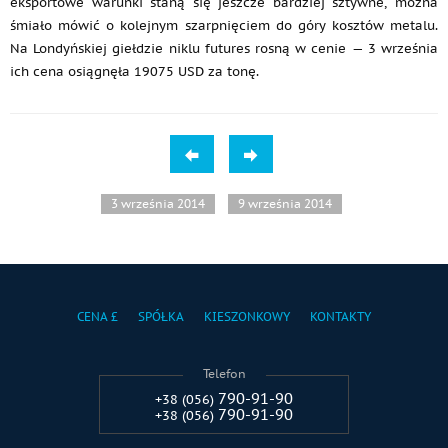
eksportowe warunki staną się jeszcze bardziej sztywne, można
śmiało mówić o kolejnym szarpnięciem do góry kosztów metalu.
Na Londyńskiej giełdzie niklu futures rosną w cenie — 3 września
ich cena osiągnęła 19075 USD za tonę.
3 września 2014
9 września 2014
CENA £
SPÓŁKA
KIESZONKOWY
KONTAKTY
Telefon
790-91-90
+38 (056)
790-91-90
+38 (056)