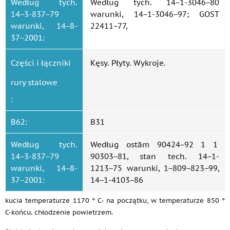
Według tych.
Według tych. 14−1-3046−80
14−3-837−79
warunki, 14−1-3046−97; GOST
warunki, 14−8-
22411−77,
37−2001:
Części i łączniki
Kęsy. Płyty. Wykroje.
rury stalowe
:
B62:
B31
Według tych.
Według ostām 90424−92 1 1
14−3-837−79
90303−81, stan tech. 14−1-
warunki, 14−8-
1213−75 warunki, 1−809−823−99,
37−2001:
14−1-4103−86
kucia temperaturze 1170 ° C- na początku, w temperaturze 850 °
C-końcu. chłodzenie powietrzem.