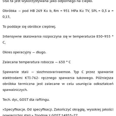
Stal ta jest wykorzystywana jako odpornego na ciepło.
Obróbka — pod HB 269 Kυ b, Rm = 951 MPa Kυ TV, SPL = 0,3 a =
0,15,
To poddaje się obróbce cieplnej.
Intensywne skalowania rozpoczyna się w temperaturze 850−955 °
C,
Okres operacyjny — długo.
Zalecana temperatura robocza — 650 ° C
Spawanie stali — slozhnosvarivaemoe. Typ C przez spawanie
elektrodami KTI-762- ręcznego spawania łukowego. Późniejsza
obróbka termiczna jest zalecane w celu usunięcia odkształceń
spawalniczych.
Tech. dyr., GOST dla raftingu.
«Specyfikacje. Od specyfikacji. Zakończyć okrągłą, wysokiej jakości
powierzchni stali.» Zgodnie z GOST 14955−77