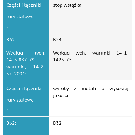
Części i łączniki
stop wstążka
rury stalowe
:
B62:
B54
Według tych.
Według tych. warunki 14−1-
14−3-837−79
1423−75
warunki, 14−8-
37−2001:
Części i łączniki
wyroby z metali o wysokiej
jakości
rury stalowe
:
B62:
B32