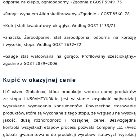
odporne na ciepło, ognioodporny. «Zgodnie z GOST 5949−75
«Range. wynajem Allen skalibrowany. «Zgodnie z GOST 8560−78
«Kutej stali kwadratowy, okrągły». Według GOST 1133/71
«znaczki. Żaroodporne, stal żaroodporna, odporna na korozję
i wysokiej stop». Według GOST 5632−72
«Gauge stal walcowana na gorąco. Profilowany sześciokątny.»
Zgodnie z GOST 2879−2006
Kupić w okazyjnej cenie
LLC «Avec Globalna», która produkuje szeroką gamę produktów
ze stopu HN50VMTYUBK-id jest w stanie zaspokoić najbardziej
wyszukane wymagania konsumentów. Powszechne stosowanie
produktów, które są wykonane z tego stopu, ze względu na wysoką
jakość, dużą różnorodność i rozsądnej cenie. Bezwzględna
kontrola wszystkich etapów procesu pozwala Company LLC «Avec
global» gwarantowane do produkcji wyrobów stalowych wysokiej