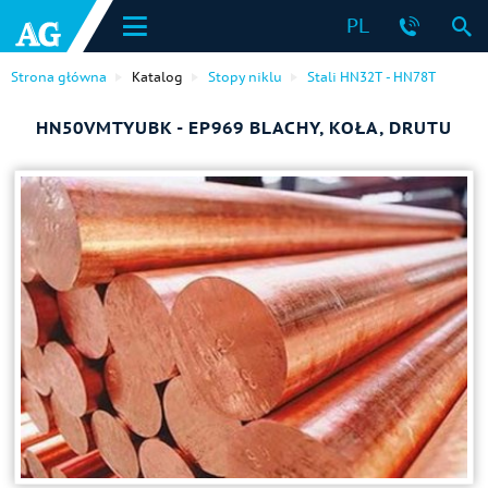
PL
Strona główna
Katalog
Stopy niklu
Stali HN32T - HN78T
HN50VMTYUBK - EP969 BLACHY, KOŁA, DRUTU