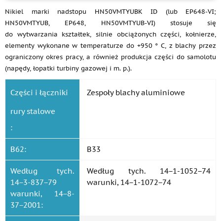
Nikiel marki nadstopu HN50VMTYUBK ID (lub EP648-VI;
HN50VMTYUB, EP648, HN50VMTYUB-VI) stosuje się
do wytwarzania kształtek, silnie obciążonych części, kołnierze,
elementy wykonane w temperaturze do +950 ° C, z blachy przez
ograniczony okres pracy, a również produkcja części do samolotu
(napędy, łopatki turbiny gazowej i m. p.).
Części i łączniki
Zespoły blachy aluminiowe
rury stalowe
:
B62:
B33
Według tych.
Według tych. 14−1-1052−74
14−3-837−79
warunki, 14−1-1072−74
warunki, 14−8-
37−2001: