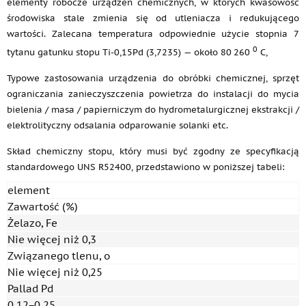
elementy robocze urządzeń chemicznych, w których kwasowość
środowiska stale zmienia się od utleniacza i redukującego
wartości. Zalecana temperatura odpowiednie użycie stopnia 7
0
tytanu gatunku stopu Ti-0,15Pd (3,7235) — około 80 260
C,
Typowe zastosowania urządzenia do obróbki chemicznej, sprzęt
ograniczania zanieczyszczenia powietrza do instalacji do mycia
bielenia / masa / papierniczym do hydrometalurgicznej ekstrakcji /
elektrolityczny odsalania odparowanie solanki etc.
Skład chemiczny stopu, który musi być zgodny ze specyfikacją
standardowego UNS R52400, przedstawiono w poniższej tabeli:
element
Zawartość (%)
Żelazo, Fe
Nie więcej niż 0,3
Związanego tlenu, o
Nie więcej niż 0,25
Pallad Pd
0.12−0.25