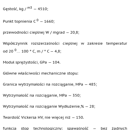
m3
Gęstość, kg /
— 4510;
0
Punkt topnienia C
— 1660;
przewodności cieplnej W / mgrad — 20,8;
Współczynnik rozszerzalności cieplnej w zakresie temperatur
0
od 20
… 100 ° C, m / ° C — 4,8;
Moduł sprężystości, GPa — 104.
Główne właściwości mechaniczne stopu:
Granica wytrzymałości na rozciąganie, MPa — 485;
Wytrzymałość na rozciąganie, MPa — 350;
Wytrzymałość na rozciąganie Wydłużenie,% — 28;
Twardość Vickersa HV, nie więcej niż — 150.
funkcja stop technologiczny: spawalność — bez żadnych