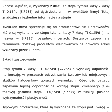
Chcesz kupić fajki, wykonany z drutu ze stopu tytanu, klasy 7 klasy
Ti-0,15Pd (3.7235) od dystrybutora — w AvekGlob firmy? Tutaj
znajdziesz niezbędne informacje na stopie
AvekGlob firma sprzedaje się od producentów rur i przewodów,
które są wykonane ze stopu tytanu, klasy 7 klasy Ti-0,15Pd (inna
nazwa — 3.7235) rozsądnych cenach. Dostawcy zapewniają
terminową dostawę produktów walcowanych na dowolny adres
wskazany przez klienta.
Skład i zastosowanie
Stop tytanu 7 klasy I Ti 0.15Pd (3.7235) o wysokiej odporności
na korozję, w procesach odzyskiwania kwasów lub miejscowych
skutków halogenków gorących warunkach. Obecność palladu
zapewnia lepszą odporność na korozję stopu. Zmiennego (z α-
fazowy) gatunku stopu Ti-0,15Pd (3.7235) w funkcji posiada
wytrzymałość i plastyczność.
Typowymi produktami, które są wykonane ze stopu pod uwagę —