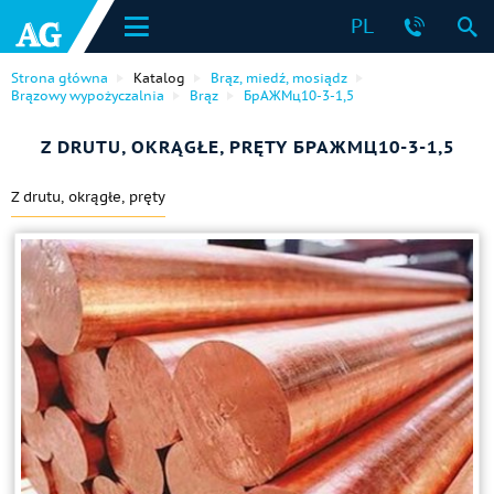
PL
Strona główna
Katalog
Brąz, miedź, mosiądz
Brązowy wypożyczalnia
Brąz
БрАЖМц10-3-1,5
Z DRUTU, OKRĄGŁE, PRĘTY БРАЖМЦ10-3-1,5
Z drutu, okrągłe, pręty