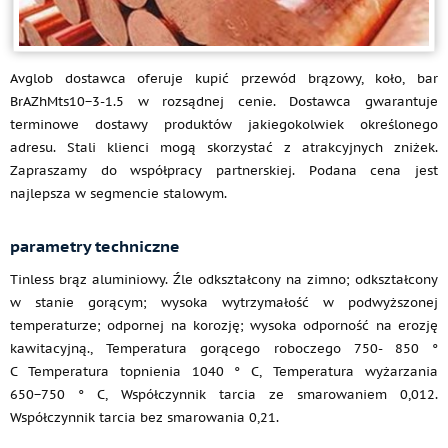
Avglob dostawca oferuje kupić przewód brązowy, koło, bar
BrAZhMts10−3-1.5 w rozsądnej cenie. Dostawca gwarantuje
terminowe dostawy produktów jakiegokolwiek określonego
adresu. Stali klienci mogą skorzystać z atrakcyjnych zniżek.
Zapraszamy do współpracy partnerskiej. Podana cena jest
najlepsza w segmencie stalowym.
parametry techniczne
Tinless brąz aluminiowy. Źle odkształcony na zimno; odkształcony
w stanie gorącym; wysoka wytrzymałość w podwyższonej
temperaturze; odpornej na korozję; wysoka odporność na erozję
kawitacyjną., Temperatura gorącego roboczego 750- 850 °
C Temperatura topnienia 1040 ° C, Temperatura wyżarzania
650−750 ° C, Współczynnik tarcia ze smarowaniem 0,012.
Współczynnik tarcia bez smarowania 0,21.