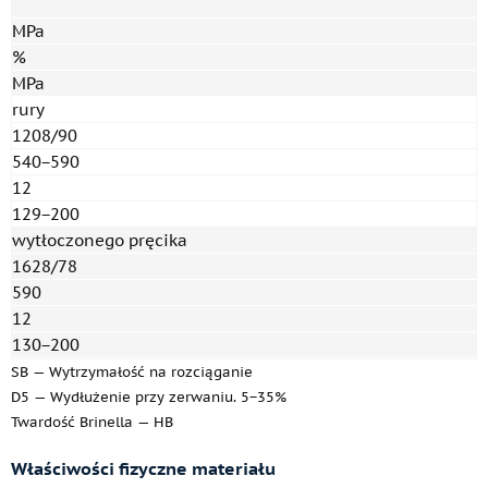
MPa
%
MPa
rury
1208/90
540−590
12
129−200
wytłoczonego pręcika
1628/78
590
12
130−200
SB — Wytrzymałość na rozciąganie
D5 — Wydłużenie przy zerwaniu. 5−35%
Twardość Brinella — HB
Właściwości fizyczne materiału