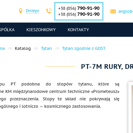
790-91-90
+38 (056)
Dniepr
avglob
790-91-90
+38 (056)
SPÓŁKA
KIESZONKOWY
KONTAKTY
wna
Katalog
Tytan
Tytan zgodnie z GOST
PT-7M RURY, D
opu PT podobna do stopów tytanu, które są
ne KM międzynarodowe centrum techniczne «Prometeusz»
ego przeznaczenia. Stopy te skład nie pokrywają się
ogólnego i lotniczo — kosmicznego zastosowania.