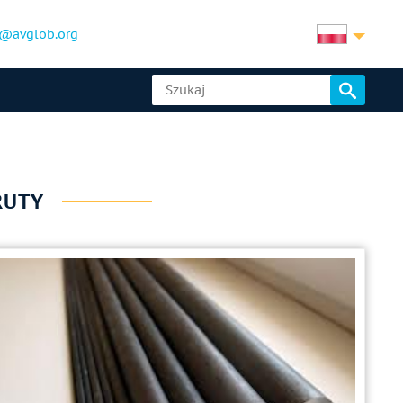
@avglob.org
RUTY