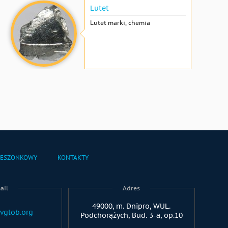
Lutet
Lutet marki, chemia
IESZONKOWY
KONTAKTY
ail
Adres
49000, m. Dnipro, WUL.
vglob.org
Podchorążych, Bud. 3-a, op.10