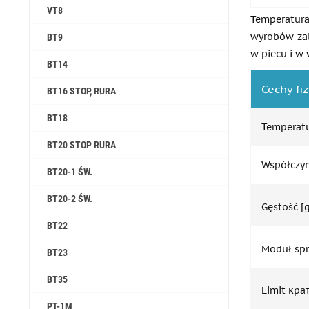
VT8
Temperatura
wyrobów zal
ВТ9
w piecu i w 
ВТ14
Cechy fi
ВТ16 STOP, RURA
ВТ18
Temperatu
ВТ20 STOP RURA
Współczyn
ВТ20-1 ŚW.
ВТ20-2 ŚW.
Gęstość [
ВТ22
Moduł spr
ВТ23
ВТ35
Limit кра
PT-1M