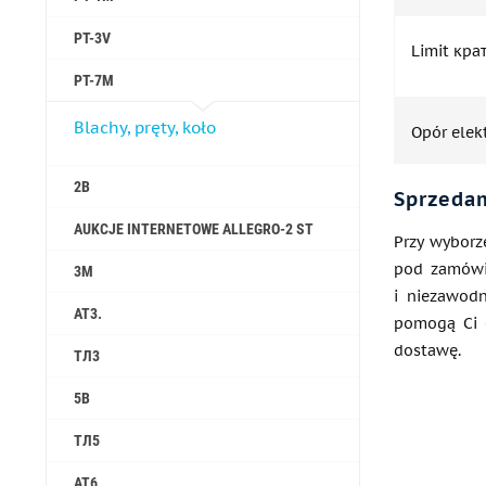
PT-3V
Limit кра
PT-7M
Blachy, pręty, koło
Opór elek
2B
Sprzedam
AUKCJE INTERNETOWE ALLEGRO-2 ST
Przy wyborz
pod zamówi
3M
i niezawodn
AT3.
pomogą Ci o
dostawę.
ТЛ3
5B
ТЛ5
АТ6