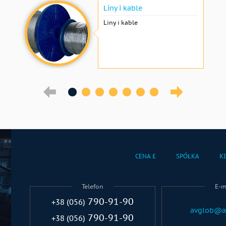
Liny i kable
Liny i kable
CENA £
SPÓŁKA
K
Telefon
E-m
790-91-90
+38 (056)
avglob@a
790-91-90
+38 (056)