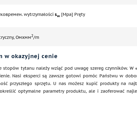
тковремен. wytrzymałości
s
[Mpa] Pręty
w
2
tryczny, Омхмм
/m
 w okazyjnej cenie
e stopów tytanu należy wziąć pod uwagę szereg czynników. W «A
enie. Nasi eksperci są zawsze gotowi pomóc Państwu w dobor
ość przyszłego sprzętu. U nas możesz kupić produkty na najbar
kreślić optymalne parametry produktu, ale i zaoferować najl