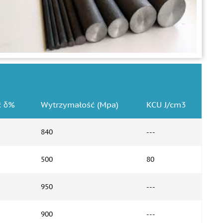
ć δ%
Wytrzymałość (Mpa)
KCU J/cm3
840
---
500
80
950
---
900
---