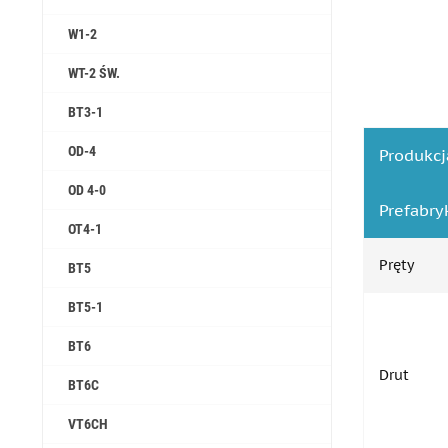
W1-2
WT-2 ŚW.
ВТ3-1
OD-4
Produkcj
OD 4-0
Prefabr
OT4-1
Pręty
ВТ5
ВТ5-1
ВТ6
Drut
ВТ6С
VT6CH