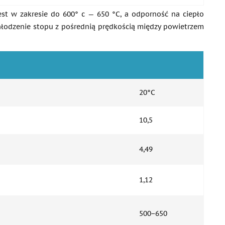
st w zakresie do 600° c — 650 °C, a odporność na ciepło
hłodzenie stopu z pośrednią prędkością między powietrzem
20°C
10,5
4,49
1,12
500−650