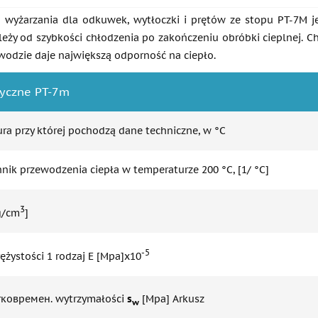
 wyżarzania dla odkuwek, wytłoczki i prętów ze stopu PT-7M je
eży od szybkości chłodzenia po zakończeniu obróbki cieplnej. C
wodzie daje największą odporność na ciepło.
zyczne PT-7m
ra przy której pochodzą dane techniczne, w °C
nik przewodzenia ciepła w temperaturze 200 °C, [1/ °C]
3
g/cm
]
-5
ężystości 1 rodzaj E [Mpa]x10
тковремен. wytrzymałości
s
[Mpa] Arkusz
w