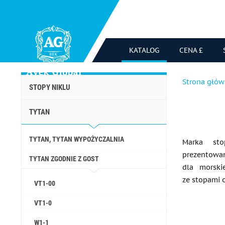
KATALOG
CENA £
Strona głó
STOPY NIKLU
TYTAN
TYTAN, TYTAN WYPOŻYCZALNIA
Marka st
prezentowa
TYTAN ZGODNIE Z GOST
dla morski
ze stopami 
VT1-00
VT1-0
W1-1