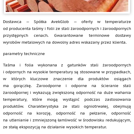
Dostawca — Spółka AvekGlob — oferty w temperaturze
od producenta taśmy i folii ze stali żaroodpornych i żaroodpornych
przystępnych cenach. Gwarantowane terminowe dostawy
wyrobów metalowych na dowolny adres wskazany przez klienta.
parametry techniczne
Taśma i folia wykonana z gatunków stali żaroodpornych
i odpornych na wysokie temperatury są stosowane w przypadkach,
w których kluczowe znaczenie dla produktów osiągach
ma gorączkę. Żaroodporne i odporne na ścieranie stali
żaroodpornej i wykazują zwiększoną odporność na duże wahania
temperatury, które mogą wystąpić podczas zastosowania
produktów. Charakterystyka ze stali ogniotrwałej, obejmują
odporność na korozję, odporność na pełzanie, odporność
na utlenianie i zmniejszoną łamliwość w środowisku redukującym,
ze stałą ekspozycją na działanie wysokich temperatur.