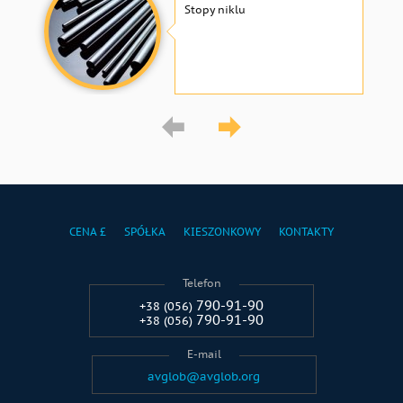
Stopy niklu
CENA £
SPÓŁKA
KIESZONKOWY
KONTAKTY
Telefon
790-91-90
+38 (056)
790-91-90
+38 (056)
E-mail
avglob@avglob.org