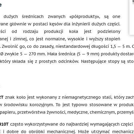
e
y dużych średnicach zwanych «półprodukty», są one
ane głównie w postaci kęsów dla inżynierii dużych części.
ści od rodzaju produkcji koła jest podzielony
anej i zimnej, co jest normalne, wysokie i wyższy stopień
. Zwolnić go, co do zasady, niestandardowej długości 1,5 — 5 m.
 Ø zwykle 5 — 270 mm. Mała średnica (5 — 9 mm) produkty dostar
 który składa się z prostych odcinków. Następujące stopy są s
a
2T
znak koło jest wykonany z niemagnetycznego stali, który za
w środowisku korozyjnym. To jest typowo stosowane w produkc
 papieru, przetwórstwa żywności, medyczne, chemicznym, przemyśle
H10T
często wykorzystywane do najbardziej wymagających części
ć i dobre do obróbki mechanicznej. Może utrzymać mechanicz