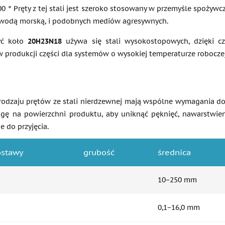
0 ° Pręty z tej stali jest szeroko stosowany w przemyśle spożywcz
 wodą morską, i podobnych mediów agresywnych.
yć koło
20H23N18
używa się stali wysokostopowych, dzięki cz
produkcji części dla systemów o wysokiej temperaturze roboczej 
rodzaju prętów ze stali nierdzewnej mają wspólne wymagania doty
gę na powierzchni produktu, aby uniknąć pęknięć, nawarstwien
e do przyjęcia.
ostawy
grubość
średnica
10−250 mm
0,1−16,0 mm