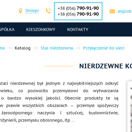
790-91-90
+38 (056)
Dniepr
avglob
790-91-90
+38 (056)
SPÓŁKA
KIESZONKOWY
KONTAKTY
wna
Katalog
Stal nierdzewna
Przyłączenie do sieci
NIERDZEWNE K
stali nierdzewnej był jednym z najwybitniejszych odkryć
 wieku, co pozwoliło przemysłowi do wytwarzania
o bardzo wysokiej jakości. Obecnie produkty te są
w prawie wszystkich obszarach — przemysł spożywczy
 żaroodpornego naczynia i sztućce), budownictwie,
nżynierii, przemysłu obronnego, itp …