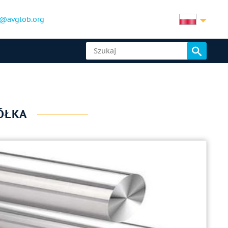
@avglob.org
ÓŁKA