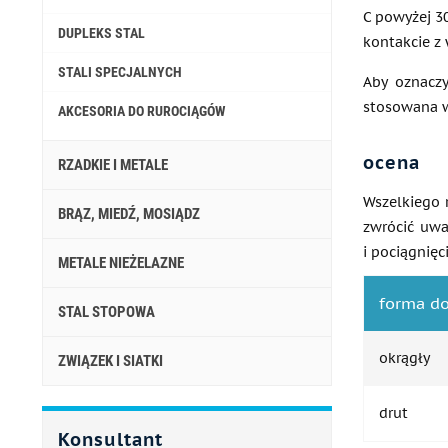
C powyżej 30
DUPLEKS STAL
kontakcie z
STALI SPECJALNYCH
Aby oznacz
stosowana w 
AKCESORIA DO RUROCIĄGÓW
ocena
RZADKIE I METALE
Wszelkiego 
BRĄZ, MIEDŹ, MOSIĄDZ
zwrócić uwa
i pociągnięci
METALE NIEŻELAZNE
forma d
STAL STOPOWA
okrągły
ZWIĄZEK I SIATKI
drut
Konsultant