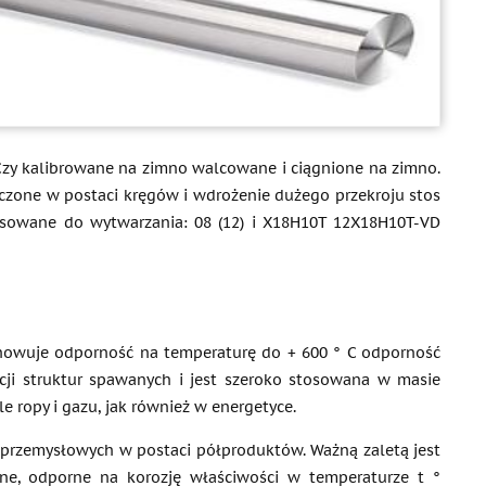
 Czy kalibrowane na zimno walcowane i ciągnione na zimno.
czone w postaci kręgów i wdrożenie dużego przekroju stos
tosowane do wytwarzania: 08 (12) i X18H10T 12X18H10T-VD
chowuje odporność na temperaturę do + 600 ° C odporność
ji struktur spawanych i jest szeroko stosowana w masie
 ropy i gazu, jak również w energetyce.
 przemysłowych w postaci półproduktów. Ważną zaletą jest
ne, odporne na korozję właściwości w temperaturze t °