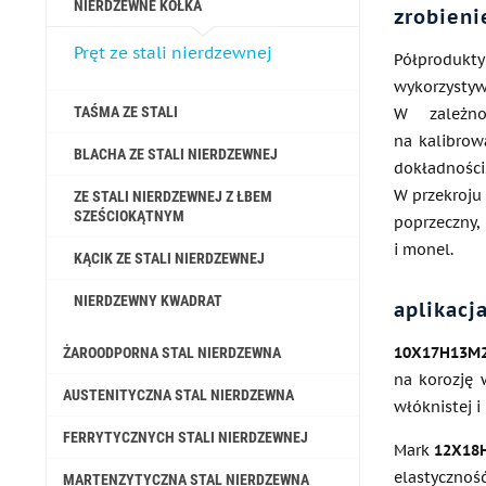
NIERDZEWNE KÓŁKA
zrobieni
Pręt ze stali nierdzewnej
Półprodukt
wykorzystyw
TAŚMA ZE STALI
W zależno
na kalibrow
BLACHA ZE STALI NIERDZEWNEJ
dokładności
W przekroju
ZE STALI NIERDZEWNEJ Z ŁBEM
SZEŚCIOKĄTNYM
poprzeczny,
i monel.
KĄCIK ZE STALI NIERDZEWNEJ
NIERDZEWNY KWADRAT
aplikacj
10X17H13M
ŻAROODPORNA STAL NIERDZEWNA
na korozję 
AUSTENITYCZNA STAL NIERDZEWNA
włóknistej i
FERRYTYCZNYCH STALI NIERDZEWNEJ
Mark
12X18
elastycznoś
MARTENZYTYCZNA STAL NIERDZEWNA