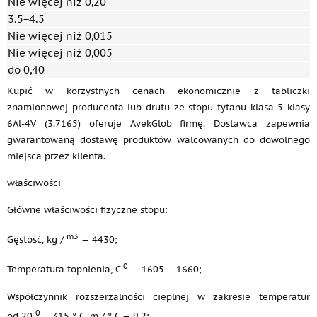
Nie więcej niż 0,20
3.5−4.5
Nie więcej niż 0,015
Nie więcej niż 0,005
do 0,40
Kupić w korzystnych cenach ekonomicznie z tabliczki
znamionowej producenta lub drutu ze stopu tytanu klasa 5 klasy
6Al-4V (3.7165) oferuje AvekGlob firmę. Dostawca zapewnia
gwarantowaną dostawę produktów walcowanych do dowolnego
miejsca przez klienta.
właściwości
Główne właściwości fizyczne stopu:
m3
Gęstość, kg /
— 4430;
0
Temperatura topnienia, C
— 1605… 1660;
Współczynnik rozszerzalności cieplnej w zakresie temperatur
0
od 20
… 315 ° C, m / ° C — 9,2;