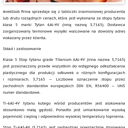
AvekGlob firma sprzedaje się z tabliczki znamionowej producenta
lub drutu rozsądnych cenach, która jest wykonana ze stopu tytanu
klasa 5 marki Tytan 6Al-4V (inną nazwą 3.7165). Dostawca
zorganizowany terminowe wysyłki walcowane na dowolny adres
wskazany przez klienta.
Skład i zastosowanie
Klasa 5 Stop tytanu grade Titanium 6Al-4V (inna nazwa 3,7165)
jest przeznaczony przede wszystkim do wstępnego odkształcenia
plastycznego dla produkcji odkuwek o różnych konfiguracjach
i rozmiarach. 3,7165 — Liczbowe oznaczenie stopu przez
zachodnich standardów europejskich DIN EN, R56400 — UNS
numer standardowe.
Ti-6AI-4V tytanu kutego wśród producentów jest alokowana
stosunkowo małą gęstość. Ponadto jest umiarkowanie wysoką
pojemność cieplną i odpowiednio wysokiej temperatury topnienia.
Stop Ti-6AI-4V (3,7165) jest najbardziej powszechnie stosowaną