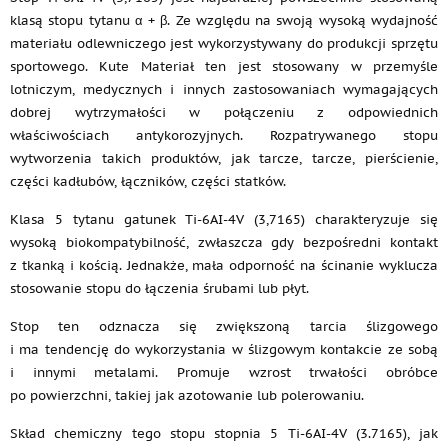
klasą stopu tytanu α + β. Ze względu na swoją wysoką wydajność
materiału odlewniczego jest wykorzystywany do produkcji sprzętu
sportowego. Kute Materiał ten jest stosowany w przemyśle
lotniczym, medycznych i innych zastosowaniach wymagających
dobrej wytrzymałości w połączeniu z odpowiednich
właściwościach antykorozyjnych. Rozpatrywanego stopu
wytworzenia takich produktów, jak tarcze, tarcze, pierścienie,
części kadłubów, łączników, części statków.
Klasa 5 tytanu gatunek Ti-6AI-4V (3,7165) charakteryzuje się
wysoką biokompatybilność, zwłaszcza gdy bezpośredni kontakt
z tkanką i kością. Jednakże, mała odporność na ścinanie wyklucza
stosowanie stopu do łączenia śrubami lub płyt.
Stop ten odznacza się zwiększoną tarcia ślizgowego
i ma tendencję do wykorzystania w ślizgowym kontakcie ze sobą
i innymi metalami. Promuje wzrost trwałości obróbce
po powierzchni, takiej jak azotowanie lub polerowaniu.
Skład chemiczny tego stopu stopnia 5 Ti-6AI-4V (3.7165), jak