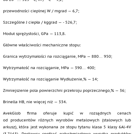
przewodności cieplnej W / mgrad — 6,7;
Szczególne J ciepła / kggrad — - 526,7;
Moduł sprężystości, GPa — 113,8.
Główne właściwości mechaniczne stopu:
Granica wytrzymałości na rozciąganie, MPa — 880… 950;
Wytrzymałość na rozciąganie, MPa — 390… 400;
Wytrzymałość na rozciąganie Wydłużenie,% — 14;
Zmniejszenie pola powierzchni przekroju poprzecznego,% — 36;
Brinella HB, nie więcej niż — 334.
AvekGlob firma oferuje kupić w rozsądnych cenach
od producentów różnych wyrobów metalowych (stalowych lub
arkusz), która jest wykonana ze stopu tytanu klasa 5 klasy 6Al-4V
(3,7165). Dostawcy spotkać natychmiastowa wysyłka produktów