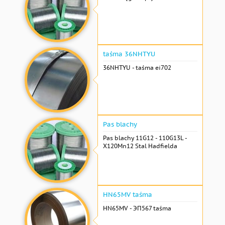
taśma 36NHTYU
36NHTYU - taśma ei702
Pas blachy
Pas blachy 11G12 - 110G13L -
X120Mn12 Stal Hadfielda
HN65MV taśma
HN65MV - ЭП567 taśma