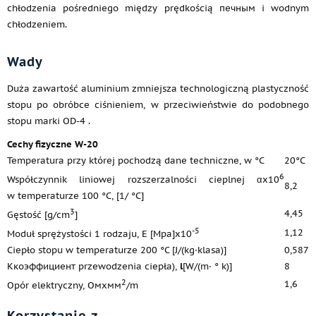
chłodzenia pośredniego między prędkością печным i wodnym
chłodzeniem.
Wady
Duża zawartość aluminium zmniejsza technologiczną plastyczność
stopu po obróbce ciśnieniem, w przeciwieństwie do podobnego
stopu marki OD-4 .
Cechy fizyczne W-20
Temperatura przy której pochodzą dane techniczne, w °C
20°C
6
Współczynnik liniowej rozszerzalności cieplnej αx10
8,2
w temperaturze 100 °C, [1/ °C]
3
4,45
Gęstość [g/cm
]
-5
1,12
Moduł sprężystości 1 rodzaju, E [Mpa]x10
Ciepło stopu w temperaturze 200 °C [J/(kg·klasa)]
0,587
Ккоэффициент przewodzenia ciepła),
l
[W/(m· ° k)]
8
2
1,6
Opór elektryczny, Омхмм
/m
Korzystanie z