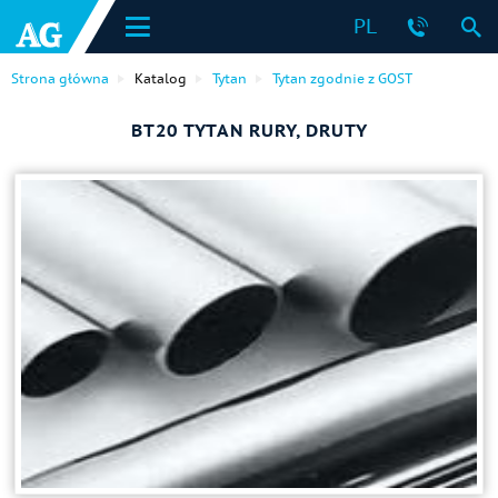
PL
Strona główna
Katalog
Tytan
Tytan zgodnie z GOST
ВТ20 TYTAN RURY, DRUTY