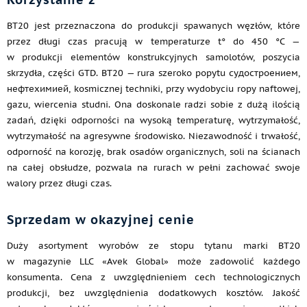
ВТ20 jest przeznaczona do produkcji spawanych węzłów, które
przez długi czas pracują w temperaturze t° do 450 °C —
w produkcji elementów konstrukcyjnych samolotów, poszycia
skrzydła, części GTD. ВТ20 — rura szeroko popytu судостроением,
нефтехимией, kosmicznej techniki, przy wydobyciu ropy naftowej,
gazu, wiercenia studni. Ona doskonale radzi sobie z dużą ilością
zadań, dzięki odporności na wysoką temperaturę, wytrzymałość,
wytrzymałość na agresywne środowisko. Niezawodność i trwałość,
odporność na korozję, brak osadów organicznych, soli na ścianach
na całej obsłudze, pozwala na rurach w pełni zachować swoje
walory przez długi czas.
Sprzedam w okazyjnej cenie
Duży asortyment wyrobów ze stopu tytanu marki ВТ20
w magazynie LLC «Avek Global» może zadowolić każdego
konsumenta. Cena z uwzględnieniem cech technologicznych
produkcji, bez uwzględnienia dodatkowych kosztów. Jakość