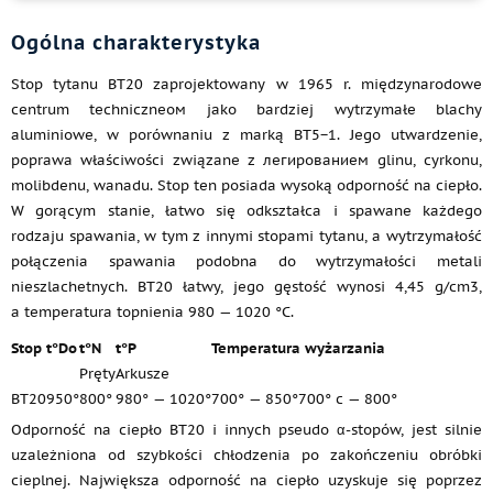
Ogólna charakterystyka
Stop tytanu ВТ20 zaprojektowany w 1965 r. międzynarodowe
centrum techniczneом jako bardziej wytrzymałe blachy
aluminiowe, w porównaniu z marką ВТ5−1. Jego utwardzenie,
poprawa właściwości związane z легированием glinu, cyrkonu,
molibdenu, wanadu. Stop ten posiada wysoką odporność na ciepło.
W gorącym stanie, łatwo się odkształca i spawane każdego
rodzaju spawania, w tym z innymi stopami tytanu, a wytrzymałość
połączenia spawania podobna do wytrzymałości metali
nieszlachetnych. ВТ20 łatwy, jego gęstość wynosi 4,45 g/cm3,
a temperatura topnienia 980 — 1020 °C.
Stop
t°Do
t°N
t°P
Temperatura wyżarzania
Pręty
Arkusze
ВТ20
950°
800°
980° — 1020°
700° — 850°
700° c — 800°
Odporność na ciepło ВТ20 i innych pseudo α-stopów, jest silnie
uzależniona od szybkości chłodzenia po zakończeniu obróbki
cieplnej. Największa odporność na ciepło uzyskuje się poprzez