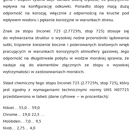
wpływa na konfigurację odkuwki. Ponadto stopy mają dużą
odporność na korozję, włącznie z odpornością na kruche pod
wpływem wodoru i pękanie korozyjne w warunkach stresu.
Znak ze stopu Inconel 725 (2.7725fs, stop 725) stosuje się
do wytwarzania struktur o wysokiej nośne przenośniki lądowania
sutki, trzpienie kieszenie boczne i polerowanych kratowych wnęk
pracujących w warunkach korozyjnych atmosfery gazowej. Jego
odporność na długotrwałe pobytu w wodzie morskiej sprawia, że
nadaje się do elementów złącznych ze stopu o wysokiej
wytrzymałości w zastosowaniach morskich.
Skład chemiczny tego stopu Inconel 725 (2.7725fs, stop 725), który
jest zgodny z wymaganiami technicznymi normy UNS N07725
przedstawiono w tabeli (dane cyfrowe — w procentach):
Nikiel… 55,0… 59,0
Chrome… 19,0 22,5 …
Molibden… 7,0… 9,5
Niob… 2,75… 4,0