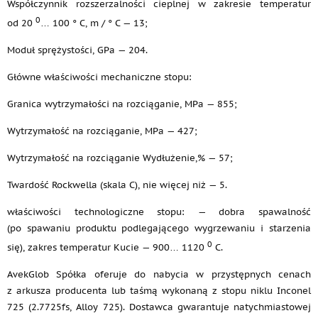
Współczynnik rozszerzalności cieplnej w zakresie temperatur
0
od 20
… 100 ° C, m / ° C — 13;
Moduł sprężystości, GPa — 204.
Główne właściwości mechaniczne stopu:
Granica wytrzymałości na rozciąganie, MPa — 855;
Wytrzymałość na rozciąganie, MPa — 427;
Wytrzymałość na rozciąganie Wydłużenie,% — 57;
Twardość Rockwella (skala C), nie więcej niż — 5.
właściwości technologiczne stopu: — dobra spawalność
(po spawaniu produktu podlegającego wygrzewaniu i starzenia
0
się), zakres temperatur Kucie — 900… 1120
C.
AvekGlob Spółka oferuje do nabycia w przystępnych cenach
z arkusza producenta lub taśmą wykonaną z stopu niklu Inconel
725 (2.7725fs, Alloy 725). Dostawca gwarantuje natychmiastowej