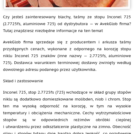
Czy jesteś zainteresowany blachy, taśmy ze stopu Inconel 725
(2.7725fs, aluminiowe 725) od dystrybutora — w AvekGlob firma?
Tutaj znajdziesz niezbędne informacje na ten temat
AvekGlob firma sprzedaje się z producentem i arkusza taśmy
przystępnych cenach, wykonane z odpornego na korozję stopu
niklu Inconel 725 znaków (inne nazwy — 2.7725fs, aluminiowe
725). Dostawca warunkiem terminowej dostawy zwinięty według
dowolnego adresu podanego przez użytkownika.
Skład i zastosowanie
Inconel 725, stop 2.7725fs (725) wchodzące w skład grupy stopów
niklu są dodatkowo domieszkowane molibden, niob i chrom. Stop
ten ma wysoką odporność na korozję, w tym na wysokie
temperatury i obciążenia mechaniczne. Cechy wytrzymałościowe
stopów są w odpowiednich reżimów obróbki cieplnej
i utwardzeniu przez odkształcenie plastyczne na zimno. Obecność
glinu i stopów tytanu daje bardzo dobrą lepkość, co pozytywnie