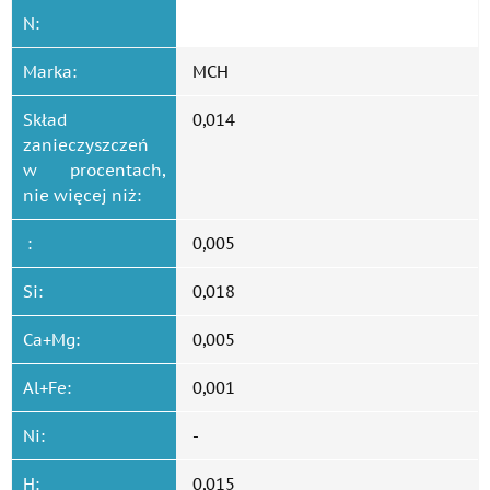
N:
Marka:
MCH
Skład
0,014
zanieczyszczeń
w procentach,
nie więcej niż:
:
0,005
Si:
0,018
Ca+Mg:
0,005
Al+Fe:
0,001
Ni:
-
H:
0,015