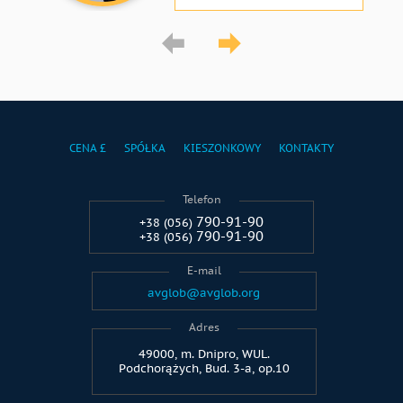
CENA £
SPÓŁKA
KIESZONKOWY
KONTAKTY
Telefon
790-91-90
+38 (056)
790-91-90
+38 (056)
E-mail
avglob@avglob.org
Adres
49000, m. Dnipro, WUL.
Podchorążych, Bud. 3-a, op.10