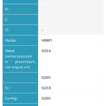
O:
C:
Ti:
-
Marka:
МБВП
Skład
0,014
zanieczyszczeń
w procentach,
nie więcej niż:
:
0,005
Si:
0,018
Ca+Mg:
0,005