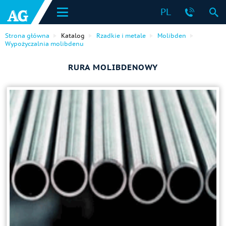
PL
Strona główna
Katalog
Rzadkie i metale
Molibden
Wypożyczalnia molibdenu
RURA MOLIBDENOWY