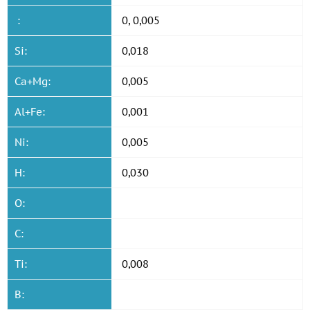
:
0, 0,005
Si:
0,018
Ca+Mg:
0,005
Al+Fe:
0,001
Ni:
0,005
H:
0,030
O:
C:
Ti:
0,008
B: