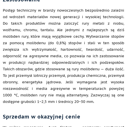
Postęp techniczny w branży nowoczesnych bezpośrednio zależni
od wdrożeń materiałów nowej generacji i wysokiej technologii.
Do takich produktów można zaliczyć rury metali z niobu,
wolframu, chromu, tantalu. Ale jednymi z najlepszych są dziś
molibden rury, które mają wyjątkowe cechy. Wytwarzanie stopów
za pomocą molibdenu (do 0,8%) stopów i stali w ten sposób
zwiększa ich wytrzymałość, hartowność, twardość, udarność,
odporność na agresywne media, co pozwala na ich zastosowanie
w produkcji najbardziej odpowiedzialnych i ich podzespołów.
Takich obszarów, gdzie stosowane są rury molibdenu — duża ilość.
To jest przemysł lotniczy przemysł, produkcja chemiczna, przemysł
obronny, energetyka jądrowa. Jeśli wymagana jest wysoka
niezawodność i media agresywne w temperaturach powyżej
1000 °C, molibden rury nie mają alternatywy. Zazwyczaj są one
dostępne grubości 1−2,5 mm i średnicy 20−30 mm.
Sprzedam w okazyjnej cenie