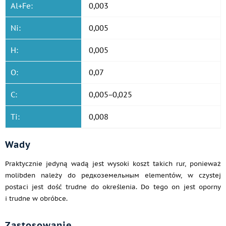
Al+Fe:
0,003
Ni:
0,005
H:
0,005
O:
0,07
C:
0,005−0,025
Ti:
0,008
Wady
Praktycznie jedyną wadą jest wysoki koszt takich rur, ponieważ
molibden należy do редкоземельным elementów, w czystej
postaci jest dość trudne do określenia. Do tego on jest oporny
i trudne w obróbce.
Zastosowanie