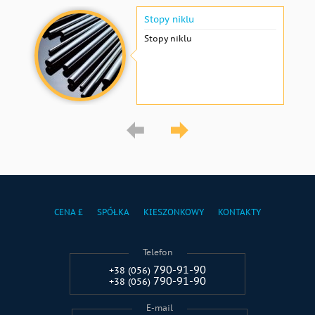
Stopy niklu
Stopy niklu
CENA £
SPÓŁKA
KIESZONKOWY
KONTAKTY
Telefon
790-91-90
+38 (056)
790-91-90
+38 (056)
E-mail