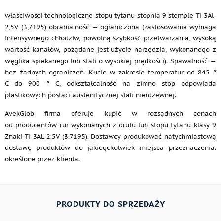
właściwości technologiczne stopu tytanu stopnia 9 stemple Ti 3Al-
2,5V (3,7195) obrabialność — ograniczona (zastosowanie wymaga
intensywnego chłodziw, powolną szybkość przetwarzania, wysoką
wartość kanałów, pożądane jest użycie narzędzia, wykonanego z
węglika spiekanego lub stali o wysokiej prędkości). Spawalność —
bez żadnych ograniczeń. Kucie w zakresie temperatur od 845 °
C do 900 ° C, odkształcalność na zimno stop odpowiada
plastikowych postaci austenitycznej stali nierdzewnej.
AvekGlob firma oferuje kupić w rozsądnych cenach
od producentów rur wykonanych z drutu lub stopu tytanu klasy 9
Znaki Ti-3AL-2.5V (3.7195). Dostawcy produkować natychmiastową
dostawę produktów do jakiegokolwiek miejsca przeznaczenia.
określone przez klienta.
PRODUKTY DO SPRZEDAŻY