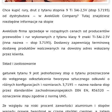
Chce kupić rury, drut z tytanu stopnia 9 Ti 3Al-2,5V (stop 3.7195)
od dystrybutora — w AvekGlob Company? Tutaj znajdziesz
niezbędne informacje na stopie
AvekGlob firma sprzedaje w rozsądnych cenach od producentów
przewodów i rur wykonanych z tytanu klasy 9 znaki Ti-3Al-2.5V
(inna nazwa — stop 3.7195). Dostawcy zapewniają terminową
dostawę produktów walcowanych na dowolny adres wskazany
przez klienta.
Skład i zastosowanie
gatunek tytanu 9 jest jednofazowy stop α tytanu przeznaczone
do wstępnego odkształcenia tworzywa sztucznego odkuwki o
różnych konfiguracjach i rozmiarach. 3,7195 — nazwa nadana stop
przez standardów zachodnioeuropejskich DIN EN, R56320 —
oznaczenie stopu zgodnie z normą UNS.
Ze względu na niski procent zawartości aluminium i stopów
wanadu prawie twardniał w czasie obróbki cieplnej, a zatem