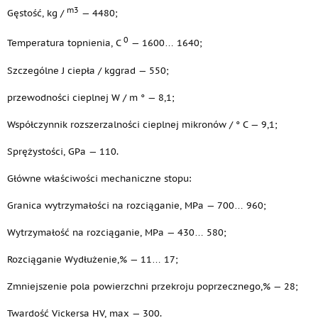
m3
Gęstość, kg /
— 4480;
0
Temperatura topnienia, C
— 1600… 1640;
Szczególne J ciepła / kggrad — 550;
przewodności cieplnej W / m ° — 8,1;
Współczynnik rozszerzalności cieplnej mikronów / ° C — 9,1;
Sprężystości, GPa — 110.
Główne właściwości mechaniczne stopu:
Granica wytrzymałości na rozciąganie, MPa — 700… 960;
Wytrzymałość na rozciąganie, MPa — 430… 580;
Rozciąganie Wydłużenie,% — 11… 17;
Zmniejszenie pola powierzchni przekroju poprzecznego,% — 28;
Twardość Vickersa HV, max — 300.