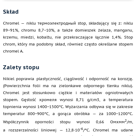
Skład
Chromel — niklu термоэлектродный stop, składający się z: niklu
89−91%, chromu 8,7−10%, a także domieszek żelaza, manganu,
krzemu, miedzi, kobaltu, nie przekraczające łącznie 1,4%. Stop
chrom, który ma podobny skład, również często określane stopem
chromel A.
Zalety stopu
Nikiel poprawia plastyczność, ciągliwość i odporność na korozję.
(Powierzchnia folii ma na zielonkawe odpornego tlenku niklu).
Chromel jest stosunkowo ciężkie i materiałów ogniotrwałych
stopem. Gęstość хромеля wynosi 8,71 g/cm3, a temperatura
topnienia wynosi 1400−1500°C. Wyżarzania odbywa się w zakresie
temperatur 800−900°C, a gorąca obróbka — za 1000−1200°C.
2
Współczynnik oporności stopu wynosi 0,66 Омхмм
/m,
-6
a rozszerzalności liniowej — 12,8·10
/°C. Chromel ma udane