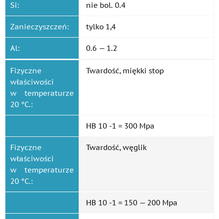
Si:
nie bol. 0.4
Zanieczyszczeń:
tylko 1,4
Al:
0.6 — 1.2
Fizyczne
Twardość, miękki stop
właściwości
w temperaturze
20 °C.:
HB 10 -1 = 300 Mpa
Fizyczne
Twardość, węglik
właściwości
w temperaturze
20 °C.:
HB 10 -1 = 150 — 200 Mpa