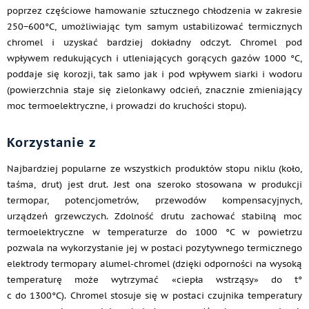
poprzez częściowe hamowanie sztucznego chłodzenia w zakresie
250−600°C, umożliwiając tym samym ustabilizować termicznych
chromel i uzyskać bardziej dokładny odczyt. Chromel pod
wpływem redukujących i utleniających gorących gazów 1000 °C,
poddaje się korozji, tak samo jak i pod wpływem siarki i wodoru
(powierzchnia staje się zielonkawy odcień, znacznie zmieniający
moc termoelektryczne, i prowadzi do kruchości stopu).
Korzystanie z
Najbardziej popularne ze wszystkich produktów stopu niklu (koło,
taśma, drut) jest drut. Jest ona szeroko stosowana w produkcji
termopar, potencjometrów, przewodów kompensacyjnych,
urządzeń grzewczych. Zdolność drutu zachować stabilną moc
termoelektryczne w temperaturze do 1000 °C w powietrzu
pozwala na wykorzystanie jej w postaci pozytywnego termicznego
elektrody termopary alumel-chromel (dzięki odporności na wysoką
temperaturę może wytrzymać «ciepła wstrząsy» do t°
c do 1300°C). Chromel stosuje się w postaci czujnika temperatury