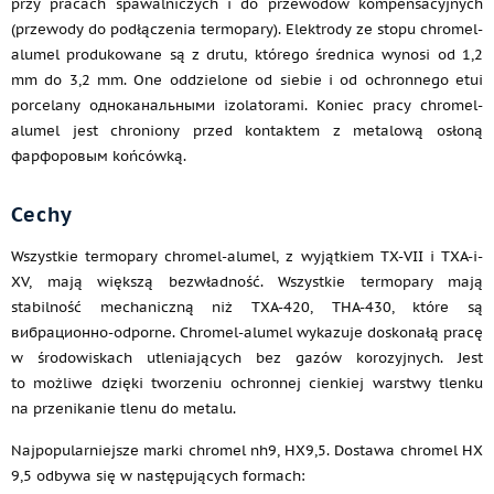
przy pracach spawalniczych i do przewodów kompensacyjnych
(przewody do podłączenia termopary). Elektrody ze stopu chromel-
alumel produkowane są z drutu, którego średnica wynosi od 1,2
mm do 3,2 mm. One oddzielone od siebie i od ochronnego etui
porcelany одноканальными izolatorami. Koniec pracy chromel-
alumel jest chroniony przed kontaktem z metalową osłoną
фарфоровым końcówką.
Cechy
Wszystkie termopary chromel-alumel, z wyjątkiem TX-VII i TXA-i-
XV, mają większą bezwładność. Wszystkie termopary mają
stabilność mechaniczną niż TXA-420, THA-430, które są
вибрационно-odporne. Chromel-alumel wykazuje doskonałą pracę
w środowiskach utleniających bez gazów korozyjnych. Jest
to możliwe dzięki tworzeniu ochronnej cienkiej warstwy tlenku
na przenikanie tlenu do metalu.
Najpopularniejsze marki chromel nh9, НХ9,5. Dostawa chromel HX
9,5 odbywa się w następujących formach: