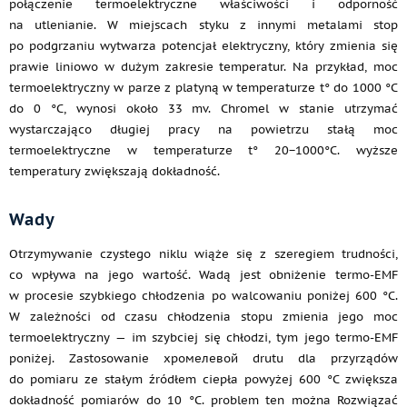
połączenie termoelektryczne właściwości i odporność
na utlenianie. W miejscach styku z innymi metalami stop
po podgrzaniu wytwarza potencjał elektryczny, który zmienia się
prawie liniowo w dużym zakresie temperatur. Na przykład, moc
termoelektryczny w parze z platyną w temperaturze t° do 1000 °C
do 0 °C, wynosi około 33 mv. Chromel w stanie utrzymać
wystarczająco długiej pracy na powietrzu stałą moc
termoelektryczne w temperaturze t° 20−1000°C. wyższe
temperatury zwiększają dokładność.
Wady
Otrzymywanie czystego niklu wiąże się z szeregiem trudności,
co wpływa na jego wartość. Wadą jest obniżenie termo-EMF
w procesie szybkiego chłodzenia po walcowaniu poniżej 600 °C.
W zależności od czasu chłodzenia stopu zmienia jego moc
termoelektryczny — im szybciej się chłodzi, tym jego termo-EMF
poniżej. Zastosowanie хромелевой drutu dla przyrządów
do pomiaru ze stałym źródłem ciepła powyżej 600 °C zwiększa
dokładność pomiarów do 10 °C. problem ten można Rozwiązać