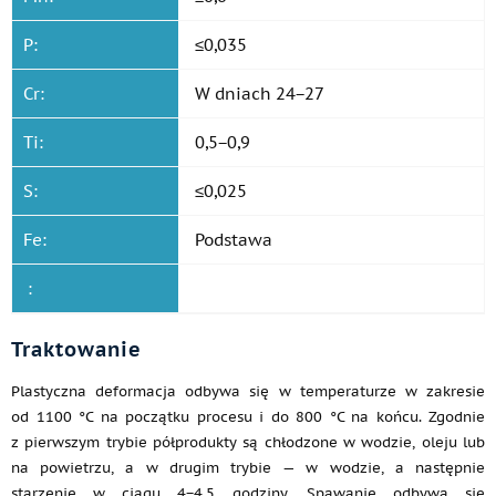
P:
≤0,035
Cr:
W dniach 24−27
Ti:
0,5−0,9
S:
≤0,025
Fe:
Podstawa
:
Traktowanie
Plastyczna deformacja odbywa się w temperaturze w zakresie
od 1100 °C na początku procesu i do 800 °C na końcu. Zgodnie
z pierwszym trybie półprodukty są chłodzone w wodzie, oleju lub
na powietrzu, a w drugim trybie — w wodzie, a następnie
starzenie w ciągu 4−4,5 godziny. Spawanie odbywa się