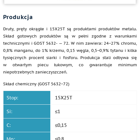
Produkcja
Druty, pręty okrągłe i 15Х25Т są produktami produktów metalu.
Skład gotowych produktów są w pełni zgodne z warunkami
technicznymi i GOST 5632- — 72. W nim zawiera: 24−27% chromu,
0,8% manganu, do 1% krzemu, 0,15 węgla, 0,5−0,9% tytanu i kilka
tysięcznych procent siarki i fosforu. Produkcja stali odbywa się
w otwartym piecu łukowym, co gwarantuje minimum
niepotrzebnych zanieczyszczeń.
Skład chemiczny (GOST 5632−72)
Stop:
15Х25Т
Si:
≤1
C:
≤0,15
Mn:
≤0,8