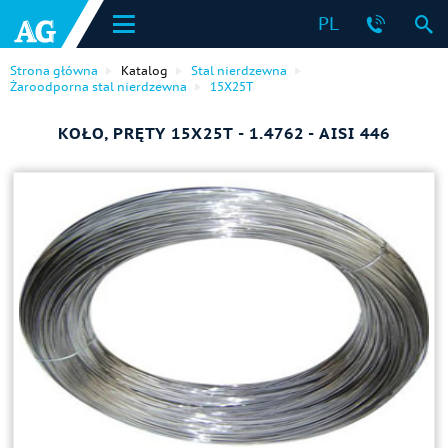
PL
Strona główna
Katalog
Stal nierdzewna
Żaroodporna stal nierdzewna
15Х25Т
KOŁO, PRĘTY 15Х25Т - 1.4762 - AISI 446