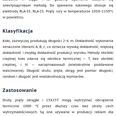
электродуговым metodą. Do spawania łukowego stosuje się
elektrody RLA-35, RLA-25. Pręty rury w temperaturze 1050−1150°c
w powietrzu.
Klasyfikacja
Koło, zazwyczaj produkują długości 2−6 m. Dokładność wykonania
oznaczone literami A, B, c, co oznacza wysoką dokładność, większą
dokładność i zwykłą dokładność produkcji wyrobu. Metody obróbki
cieplnej koło zdarza się obróbce termicznej — T, bez obróbki
cieplnej, i N — нагартованный (wielokrotnie poddawane
walcowanie). Długość drutu, pręta, okrąg jest pomiar długości,
random i długość jest wielokrotnością wymiarów.
Zastosowanie
Druty, pręty okrągłe i 15Х25Т mogą wytrzymać obciążenie
termiczne 1000 °C przez dłuższy czas bez utraty cech
wytrzymałościowych. Są one używane w produkcji reklam dla