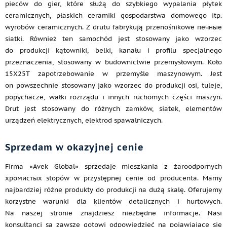
pieców do gier, które służą do szybkiego wypalania płytek
ceramicznych, płaskich ceramiki gospodarstwa domowego itp.
wyrobów ceramicznych. Z drutu fabrykują przenośnikowe печные
siatki. Również ten samochód jest stosowany jako wzorzec
do produkcji kątowniki, belki, kanału i profilu specjalnego
przeznaczenia, stosowany w budownictwie przemysłowym. Koło
15Х25Т zapotrzebowanie w przemyśle maszynowym. Jest
on powszechnie stosowany jako wzorzec do produkcji osi, tuleje,
popychacze, wałki rozrządu i innych ruchomych części maszyn.
Drut jest stosowany do różnych zamków, siatek, elementów
urządzeń elektrycznych, elektrod spawalniczych.
Sprzedam w okazyjnej cenie
Firma «Avek Global» sprzedaje mieszkania z żaroodpornych
хромистых stopów w przystępnej cenie od producenta. Mamy
najbardziej różne produkty do produkcji na dużą skalę. Oferujemy
korzystne warunki dla klientów detalicznych i hurtowych.
Na naszej stronie znajdziesz niezbędne informacje. Nasi
konsultanci są zawsze gotowi odpowiedzieć na pojawiające się