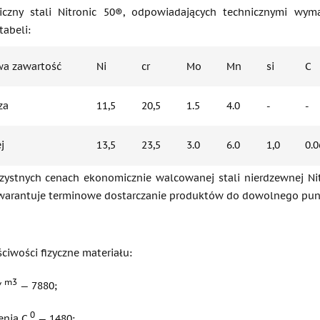
iczny stali Nitronic 50®, odpowiadających technicznymi w
tabeli:
wa zawartość
Ni
cr
Mo
Mn
si
C
za
11,5
20,5
1.5
4.0
-
-
j
13,5
23,5
3.0
6.0
1,0
0.0
zystnych cenach ekonomicznie walcowanej stali nierdzewnej Nitr
arantuje terminowe dostarczanie produktów do dowolnego punkt
ciwości fizyczne materiału:
m3
/
— 7880;
0
enia C
— 1480;