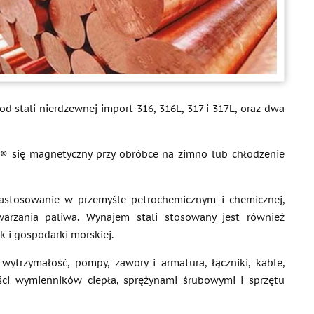
 stali nierdzewnej import 316, 316L, 317 i 317L, oraz dwa
50® się magnetyczny przy obróbce na zimno lub chłodzenie
zastosowanie w przemyśle petrochemicznym i chemicznej,
zania paliwa. Wynajem stali stosowany jest również
 i gospodarki morskiej.
ytrzymałość, pompy, zawory i armatura, łączniki, kable,
ęści wymienników ciepła, sprężynami śrubowymi i sprzętu