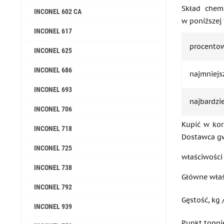
Skład chem
INCONEL 602 CA
w poniższej 
INCONEL 617
procento
INCONEL 625
INCONEL 686
najmniejs
INCONEL 693
najbardzie
INCONEL 706
Kupić w kor
INCONEL 718
Dostawca gw
INCONEL 725
właściwości
INCONEL 738
Główne właś
INCONEL 792
Gęstość, kg 
INCONEL 939
Punkt topni