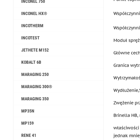
INCONEL 750
Współczynni
INCONEL HX®
INCOTHERM
Współczynni
INCOTEST
Moduł spręży
JETHETE M152
Główne cech
KOBALT 6B
Granica wytr
MARAGING 250
Wytrzymałoś
MARAGING 300®
Wydłużenie,
MARAGING 350
Zwężenie pr
MP35N
Brinella HB, 
MP159
właściwości
jednak mnie
RENE 41