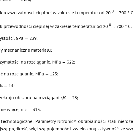
0
k rozszerzalności cieplnej w zakresie temperatur od 20
… 700 ° C
0
k przewodności cieplnej w zakresie temperatur od 20
… 700 ° C,
stości, GPa — 239.
y mechaniczne materiału:
zymałości na rozciąganie. MPa — 322;
ć na rozciąganie, MPa — 123;
% — 14;
zekroju obszaru na rozciąganie,% — 23;
nie więcej niż — 313.
 technologiczne: Parametry Nitronic® obrabialności stali nierdz
jszą prędkość, większą pojemność i zwiększoną sztywność, ze wz