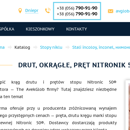
790-91-90
+38 (056)
Dniepr
avglob
790-91-90
+38 (056)
SPÓŁKA
KIESZONKOWY
KONTAKTY
wna
Katalog
Stopy niklu
Stali incoloy, inconel, нимо
DRUT, OKRĄGŁE, PRĘT NITRONIK 50
upić krąg drutu i prętów stopu Nitronic 50®
tora — The AvekGlob firmy? Tutaj znajdziesz niezbędne
na ten temat
irma oferuje przy u producenta zróżnicowaną wynajem
ego przystępnych cenach — pręta, drutu kręgu marki stopu
dzewnej Nitronic 50®. Dostawcy dostarczają produkty