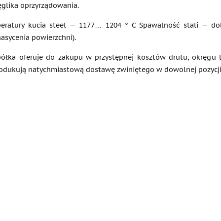
glika oprzyrządowania.
peratury kucia steel — 1177… 1204 ° C Spawalność stali — d
asycenia powierzchni).
ółka oferuje do zakupu w przystępnej kosztów drutu, okręgu l
odukują natychmiastową dostawę zwiniętego w dowolnej pozycji o