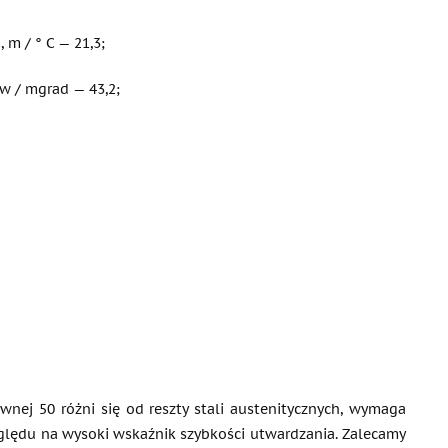
, m / ° C — 21,3;
 w / mgrad — 43,2;
ewnej 50 różni się od reszty stali austenitycznych, wymaga
ględu na wysoki wskaźnik szybkości utwardzania. Zalecamy