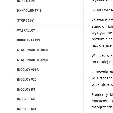
wysyłkowe o
INCOLOY 20
Skład i właś
НИКРОФЕР 3718
Ze stali nie
STOP 333®
stanowi ko
WASPALLOY
wykrywalne
poziomie ce
BRIGHTRAY C®
razy granicę
STALI INCOLOY 800®
W przeciwie
STALI INCOLOY 825®
do niskiej t
INCOLOY 901®
Zapewnia do
w urządzen
INCOLOY 925
w celulozow
INCOLOY DS
Elementy, k
INCONEL 600
łańcuchy, e
fotograficzn
INCONEL 601