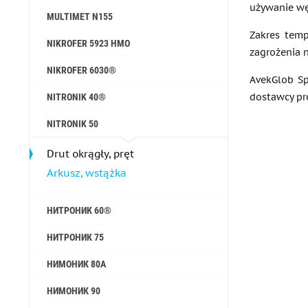
używanie wę
MULTIMET N155
Zakres tem
NIKROFER 5923 HMO
zagrożenia n
NIKROFER 6030®
AvekGlob Sp
dostawcy pr
NITRONIK 40®
NITRONIK 50
Drut okrągły, pręt
Arkusz, wstążka
НИТРОНИК 60®
НИТРОНИК 75
НИМОНИК 80A
НИМОНИК 90