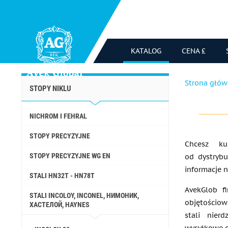
KATALOG
CENA £
Strona głó
STOPY NIKLU
NICHROM I FEHRAL
STOPY PRECYZYJNE
Chcesz k
STOPY PRECYZYJNE WG EN
od dystrybu
informacje 
STALI HN32T - HN78T
AvekGlob f
STALI INCOLOY, INCONEL, НИМОНИК,
objętościow
ХАСТЕЛОЙ, HAYNES
stali nier