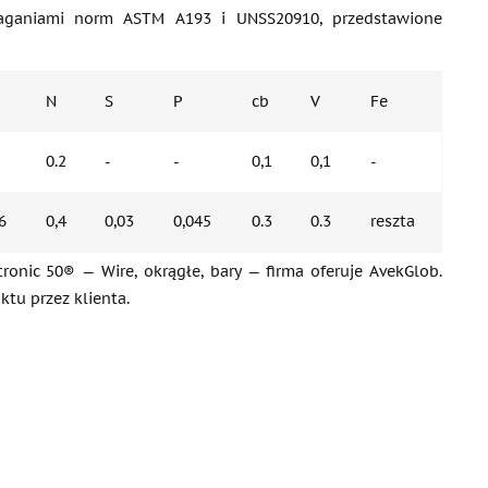
ymaganiami norm ASTM A193 i UNSS20910, przedstawione
N
S
P
cb
V
Fe
0.2
-
-
0,1
0,1
-
6
0,4
0,03
0,045
0.3
0.3
reszta
onic 50® — Wire, okrągłe, bary — firma oferuje AvekGlob.
u przez klienta.