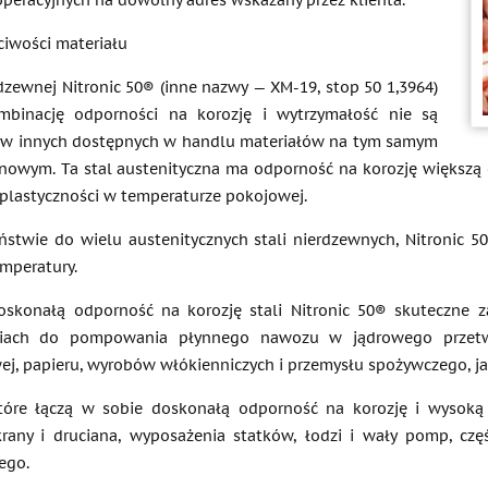
peracyjnych na dowolny adres wskazany przez klienta.
ciwości materiału
rdzewnej Nitronic 50® (inne nazwy — XM-19, stop 50 1,3964)
mbinację odporności na korozję i wytrzymałość nie są
 w innych dostępnych w handlu materiałów na tym samym
nowym. Ta stal austenityczna ma odporność na korozję większą od
 plastyczności w temperaturze pokojowej.
ństwie do wielu austenitycznych stali nierdzewnych, Nitronic 
emperatury.
skonałą odporność na korozję stali Nitronic 50® skuteczne 
iach do pompowania płynnego nawozu w jądrowego przetwar
ej, papieru, wyrobów włókienniczych i przemysłu spożywczego, jak
tóre łączą w sobie doskonałą odporność na korozję i wysoką w
krany i druciana, wyposażenia statków, łodzi i wały pomp, cz
ego.