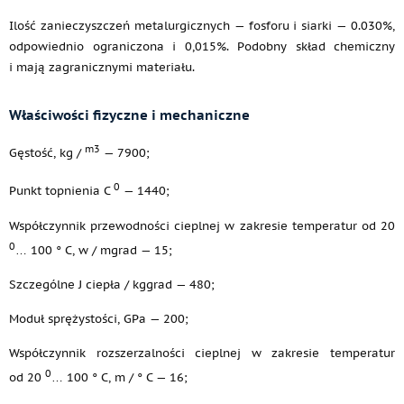
Ilość zanieczyszczeń metalurgicznych — fosforu i siarki — 0.030%,
odpowiednio ograniczona i 0,015%. Podobny skład chemiczny
i mają zagranicznymi materiału.
Właściwości fizyczne i mechaniczne
m3
Gęstość, kg /
— 7900;
0
Punkt topnienia C
— 1440;
Współczynnik przewodności cieplnej w zakresie temperatur od 20
0
… 100 ° C, w / mgrad — 15;
Szczególne J ciepła / kggrad — 480;
Moduł sprężystości, GPa — 200;
Współczynnik rozszerzalności cieplnej w zakresie temperatur
0
od 20
… 100 ° C, m / ° C — 16;