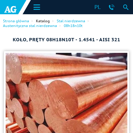
PL
Strona główna
Katalog
Stal nierdzewna
Austenityczna stal nierdzewna
08h18n10t
KOŁO, PRĘTY 08H18N10T - 1.4541 - AISI 321