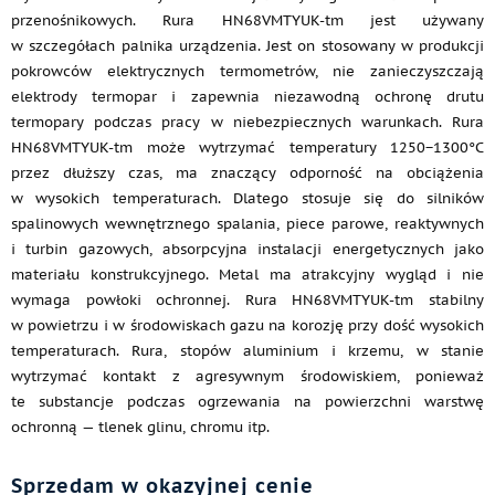
przenośnikowych. Rura HN68VMTYUK-tm jest używany
w szczegółach palnika urządzenia. Jest on stosowany w produkcji
pokrowców elektrycznych termometrów, nie zanieczyszczają
elektrody termopar i zapewnia niezawodną ochronę drutu
termopary podczas pracy w niebezpiecznych warunkach. Rura
HN68VMTYUK-tm może wytrzymać temperatury 1250−1300°C
przez dłuższy czas, ma znaczący odporność na obciążenia
w wysokich temperaturach. Dlatego stosuje się do silników
spalinowych wewnętrznego spalania, piece parowe, reaktywnych
i turbin gazowych, absorpcyjna instalacji energetycznych jako
materiału konstrukcyjnego. Metal ma atrakcyjny wygląd i nie
wymaga powłoki ochronnej. Rura HN68VMTYUK-tm stabilny
w powietrzu i w środowiskach gazu na korozję przy dość wysokich
temperaturach. Rura, stopów aluminium i krzemu, w stanie
wytrzymać kontakt z agresywnym środowiskiem, ponieważ
te substancje podczas ogrzewania na powierzchni warstwę
ochronną — tlenek glinu, chromu itp.
Sprzedam w okazyjnej cenie