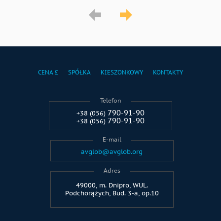
CENA £
SPÓŁKA
KIESZONKOWY
KONTAKTY
Telefon
790-91-90
+38 (056)
790-91-90
+38 (056)
E-mail
avglob@avglob.org
Adres
49000, m. Dnipro, WUL.
Podchorążych, Bud. 3-a, op.10