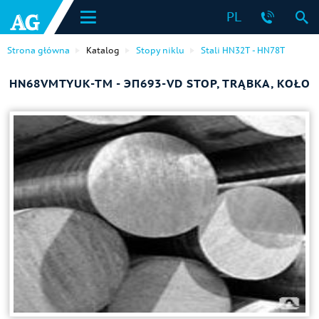
PL
Strona główna
Katalog
Stopy niklu
Stali HN32T - HN78T
HN68VMTYUK-TM - ЭП693-VD STOP, TRĄBKA, KOŁO