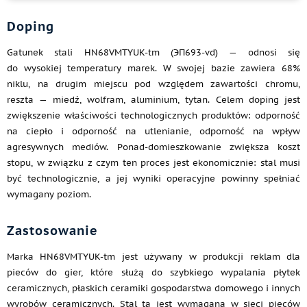
Doping
Gatunek stali HN68VMTYUK-tm (ЭП693-vd) — odnosi się
do wysokiej temperatury marek. W swojej bazie zawiera 68%
niklu, na drugim miejscu pod względem zawartości chromu,
reszta — miedź, wolfram, aluminium, tytan. Celem doping jest
zwiększenie właściwości technologicznych produktów: odporność
na ciepło i odporność na utlenianie, odporność na wpływ
agresywnych mediów. Ponad-domieszkowanie zwiększa koszt
stopu, w związku z czym ten proces jest ekonomicznie: stal musi
być technologicznie, a jej wyniki operacyjne powinny spełniać
wymagany poziom.
Zastosowanie
Marka HN68VMTYUK-tm jest używany w produkcji reklam dla
pieców do gier, które służą do szybkiego wypalania płytek
ceramicznych, płaskich ceramiki gospodarstwa domowego i innych
wyrobów ceramicznych. Stal ta jest wymagana w sieci pieców