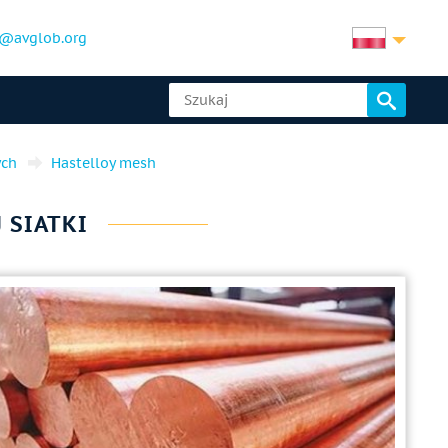
@avglob.org
ych
Hastelloy mesh
 SIATKI