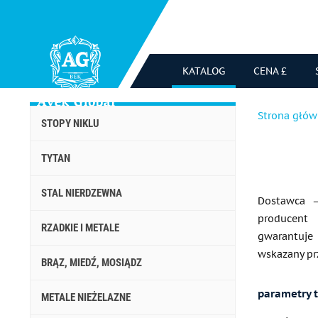
KATALOG
CENA £
Strona głó
STOPY NIKLU
TYTAN
STAL NIERDZEWNA
Dostawca —
producent 
RZADKIE I METALE
gwarantuj
wskazany prz
BRĄZ, MIEDŹ, MOSIĄDZ
parametry 
METALE NIEŻELAZNE