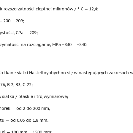
 rozszerzalności cieplnej mikronów / ° C — 12,4;
 — 200… 209;
stości, GPa — 209;
rzymałości na rozciąganie, MPa −830… −840.
ia tkane siatki Hastelloyobychno się w następujących zakresach w
76, B 2, B3, C-22;
y siatka / płaskie i trójwymiarowe;
órek — od 2 do 200 mm;
utu — od 0,05 do 1,8 mm;
olki — 100 mm… 1500 mm;