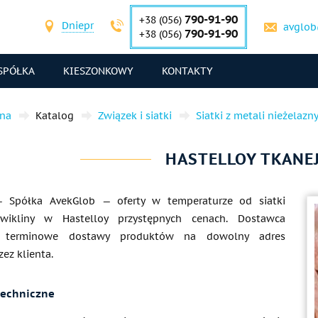
790-91-90
+38 (056)
Dniepr
avglob
790-91-90
+38 (056)
SPÓŁKA
KIESZONKOWY
KONTAKTY
wna
Katalog
Związek i siatki
Siatki z metali nieżelazn
HASTELLOY TKANEJ
 Spółka AvekGlob — oferty w temperaturze od siatki
wikliny w Hastelloy przystępnych cenach. Dostawca
e terminowe dostawy produktów na dowolny adres
ez klienta.
techniczne