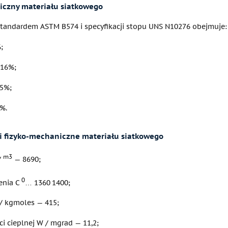
iczny materiału siatkowego
standardem ASTM B574 i specyfikacji stopu UNS N10276 obejmuje:
;
 16%;
5%;
%.
i fizyko-mechaniczne materiału siatkowego
m3
/
— 8690;
0
enia C
… 1360 1400;
 / kgmoles — 415;
i cieplnej W / mgrad — 11,2;