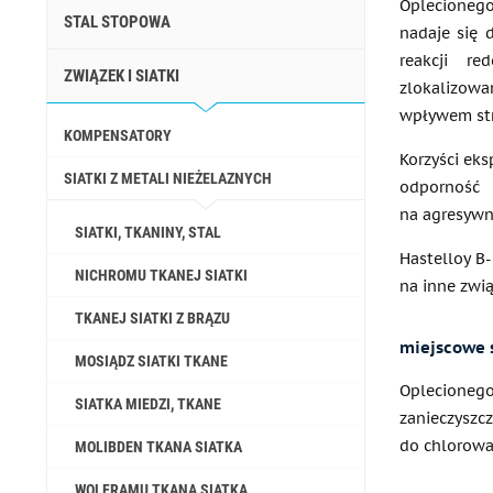
Oplecionego 
STAL STOPOWA
nadaje się 
reakcji re
ZWIĄZEK I SIATKI
zlokalizow
wpływem st
KOMPENSATORY
Korzyści eks
SIATKI Z METALI NIEŻELAZNYCH
odporność 
na agresywn
SIATKI, TKANINY, STAL
Hastelloy B
NICHROMU TKANEJ SIATKI
na inne zwią
TKANEJ SIATKI Z BRĄZU
miejscowe 
MOSIĄDZ SIATKI TKANE
Oplecioneg
SIATKA MIEDZI, TKANE
zanieczyszc
do chlorowan
MOLIBDEN TKANA SIATKA
WOLFRAMU TKANA SIATKA