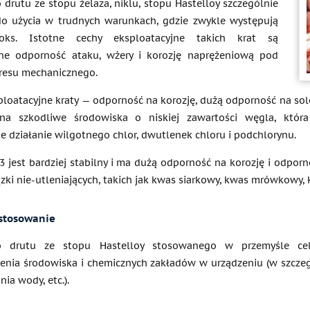
drutu ze stopu żelaza, niklu, stopu Hastelloy szczególnie
do użycia w trudnych warunkach, gdzie zwykle występują
doks. Istotne cechy eksploatacyjne takich krat są
ane odporność ataku, wżery i korozję naprężeniową pod
resu mechanicznego.
ploatacyjne kraty — odporność na korozję, dużą odporność na sole
na szkodliwe środowiska o niskiej zawartości węgla, któr
e działanie wilgotnego chlor, dwutlenek chloru i podchlorynu.
-3 jest bardziej stabilny i ma dużą odporność na korozję i odpo
zki nie-utleniających, takich jak kwas siarkowy, kwas mrówkowy,
stosowanie
o drutu ze stopu Hastelloy stosowanego w przemyśle cel
zenia środowiska i chemicznych zakładów w urządzeniu (w szczeg
ia wody, etc.).