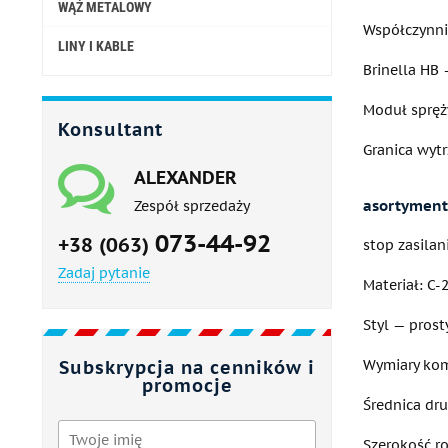
WĄŻ METALOWY
Współczynnik
LINY I KABLE
Brinella HB
Moduł spręży
Konsultant
Granica wyt
ALEXANDER
asortyment
Zespół sprzedaży
073-44-92
+38 (063)
stop zasilan
Zadaj pytanie
Materiał: C-2
Styl — prost
Subskrypcja na cenników i
Wymiary kom
promocje
Średnica dr
Szerokość r