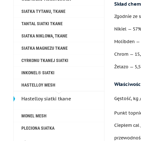
Skład chem
SIATKA TYTANU, TKANE
Zgodnie ze 
TANTAL SIATKI TKANE
Nikiel — 57%
SIATKA NIKLOWA, TKANE
Molibden —
SIATKA MAGNEZU TKANE
Chrom — 15,
CYRKONU TKANEJ SIATKI
Żelazo — 5,5
INKONEL® SIATKI
Właściwośc
HASTELLOY MESH
Gęstość, kg 
Hastelloy siatki tkane
Punkt topni
MONEL MESH
Ciepłem cal
PLECIONA SIATKA
przewodnośc