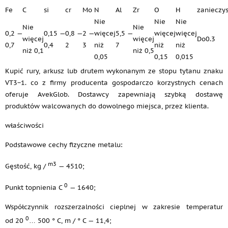
Fe
C
si
cr
Mo
N
Al
Zr
O
H
zanieczy
Nie
Nie
Nie
Nie
Nie
0,2 —
0,15 —
0,8 —
2 —
więcej
5,5 —
więcej
więcej
więcej
więcej
Do0.3
0,7
0,4
2
3
niż
7
niż
niż
niż 0,1
niż 0,5
0,05
0,15
0,015
Kupić rury, arkusz lub drutem wykonanym ze stopu tytanu znaku
VT3−1. co z firmy producenta gospodarczo korzystnych cenach
oferuje AvekGlob. Dostawcy zapewniają szybką dostawę
produktów walcowanych do dowolnego miejsca, przez klienta.
właściwości
Podstawowe cechy fizyczne metalu:
m3
Gęstość, kg /
— 4510;
0
Punkt topnienia C
— 1640;
Współczynnik rozszerzalności cieplnej w zakresie temperatur
0
od 20
… 500 ° C, m / ° C — 11,4;