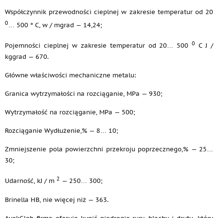
Współczynnik przewodności cieplnej w zakresie temperatur od 20
0
… 500 ° C, w / mgrad — 14,24;
0
Pojemności cieplnej w zakresie temperatur od 20… 500
C J /
kggrad — 670.
Główne właściwości mechaniczne metalu:
Granica wytrzymałości na rozciąganie, MPa — 930;
Wytrzymałość na rozciąganie, MPa — 500;
Rozciąganie Wydłużenie,% — 8… 10;
Zmniejszenie pola powierzchni przekroju poprzecznego,% — 25…
30;
2
Udarność, kJ / m
— 250… 300;
Brinella HB, nie więcej niż — 363.