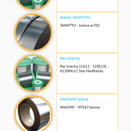
taśma 36NHTYU
36NHTYU - taśma ei702
Pas blachy
Pas blachy 11G12 - 110G13L -
X120Mn12 Stal Hadfielda
HN65MV taśma
HN65MV - ЭП567 taśma