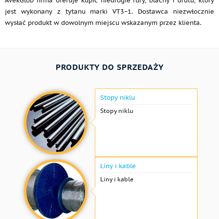
AvekGlob firma oferuje kupić niedrogie rury, blachy i drutu, który
jest wykonany z tytanu marki VT3−1. Dostawca niezwłocznie
wysłać produkt w dowolnym miejscu wskazanym przez klienta.
PRODUKTY DO SPRZEDAŻY
Stopy niklu
Stopy niklu
Liny i kable
Liny i kable