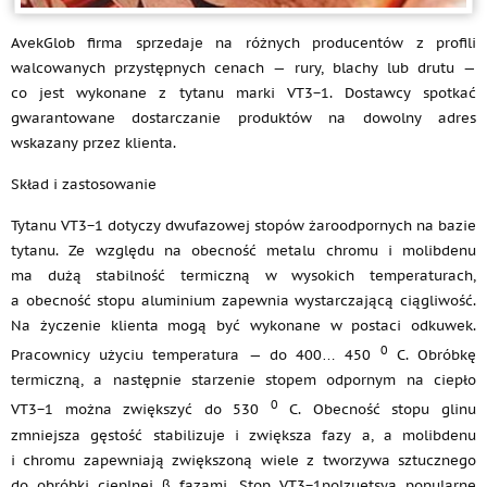
AvekGlob firma sprzedaje na różnych producentów z profili
walcowanych przystępnych cenach — rury, blachy lub drutu —
co jest wykonane z tytanu marki VT3−1. Dostawcy spotkać
gwarantowane dostarczanie produktów na dowolny adres
wskazany przez klienta.
Skład i zastosowanie
Tytanu VT3−1 dotyczy dwufazowej stopów żaroodpornych na bazie
tytanu. Ze względu na obecność metalu chromu i molibdenu
ma dużą stabilność termiczną w wysokich temperaturach,
a obecność stopu aluminium zapewnia wystarczającą ciągliwość.
Na życzenie klienta mogą być wykonane w postaci odkuwek.
0
Pracownicy użyciu temperatura — do 400… 450
C. Obróbkę
termiczną, a następnie starzenie stopem odpornym na ciepło
0
VT3−1 można zwiększyć do 530
C. Obecność stopu glinu
zmniejsza gęstość stabilizuje i zwiększa fazy a, a molibdenu
i chromu zapewniają zwiększoną wiele z tworzywa sztucznego
do obróbki cieplnej β fazami. Stop VT3−1polzuetsya popularne