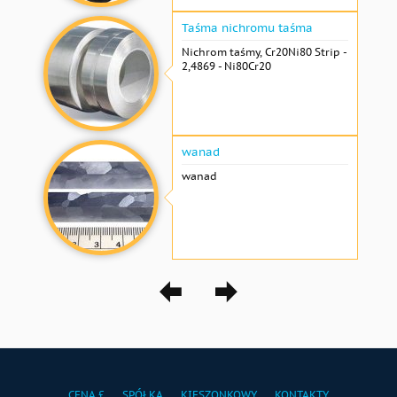
Taśma nichromu taśma
Nichrom taśmy, Cr20Ni80 Strip -
2,4869 - Ni80Cr20
wanad
wanad
CENA £
SPÓŁKA
KIESZONKOWY
KONTAKTY