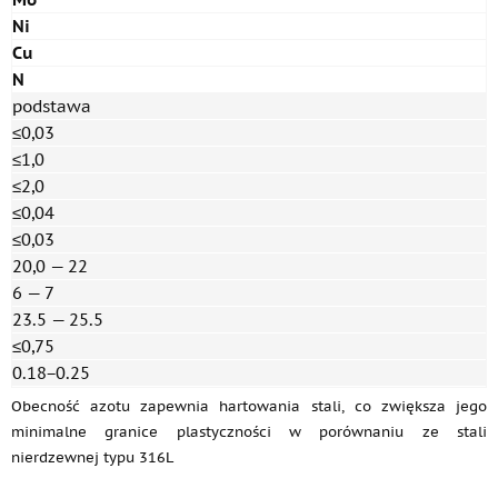
Ni
Cu
N
podstawa
≤0,03
≤1,0
≤2,0
≤0,04
≤0,03
20,0 — 22
6 — 7
23.5 — 25.5
≤0,75
0.18−0.25
Obecność azotu zapewnia hartowania stali, co zwiększa jego
minimalne granice plastyczności w porównaniu ze stali
nierdzewnej typu 316L