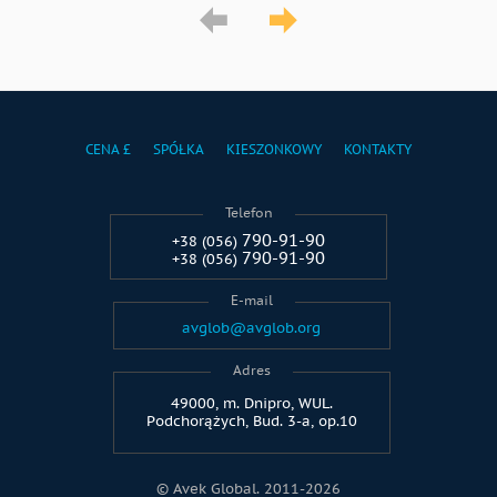
CENA £
SPÓŁKA
KIESZONKOWY
KONTAKTY
Telefon
790-91-90
+38 (056)
790-91-90
+38 (056)
E-mail
avglob@avglob.org
Adres
49000, m. Dnipro, WUL.
Podchorążych, Bud. 3-a, op.10
© Avek Global. 2011-2026