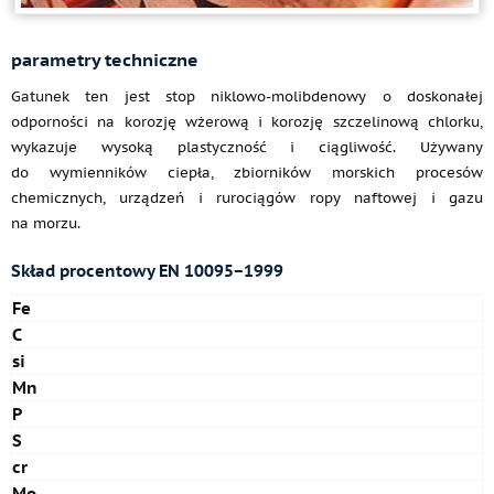
parametry techniczne
Gatunek ten jest stop niklowo-molibdenowy o doskonałej
odporności na korozję wżerową i korozję szczelinową chlorku,
wykazuje wysoką plastyczność i ciągliwość. Używany
do wymienników ciepła, zbiorników morskich procesów
chemicznych, urządzeń i rurociągów ropy naftowej i gazu
na morzu.
Skład procentowy EN 10095−1999
Fe
C
si
Mn
P
S
cr
Mo