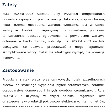
Zalety
Rura 20Х25Н20С2 stabilne przy wysokich temperaturach
powietrza i gorącego gazu na korozję. Taka rura, stopów chromu,
niklu, krzemu, molibdenu, wanadu, wolframu, jest w stanie
wytrzymać kontakt z agresywnym środowiskiem, ponieważ
te substancje podczas ogrzewania na powierzchni warstwę
ochronną — tlenki chromu, niklu itp. Stal 20Х25Н20С2 na tyle
plastyczne, co pozwala produkować z niego najbardziej
skomplikowane wzory. Metal ma atrakcyjny wygląd, nie wymaga
malowania.
Zastosowanie
Produkcja siatek pieca przenośnikowych, rolek szczelinowych
pieców do szybkiego wypalania płytek ceramicznych, ceramiki
gospodarstwa domowego i innych wyrobów ceramicznych. Rura
20Х25Н20С2 używany w części palnika urządzenia. Jest
on stosowany w produkcji pokrowców elektrycznych termometrów,
ponieważ posiada funkcję nie zanieczyszczają elektrody termopar