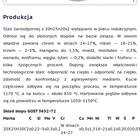
Produkcja
Stali żaroodpornej z 20h25n20s2 wytapiano w piecu indukcyjnym.
Odnosi się do złożonych stopów na bazie żelaza. W swoim
składzie zawiera chrom w dniach 24−27%, nikiel — 18−21%,
krzem — 2−3%, manganu do 1,5%, miedź, molibden — 0,3%,
wanadu, wolframu, węgla, tytan — 0,2%, dodatki siarki i fosforu —
kilka tysięcznych procent. Doping zwiększa właściwości
technologiczne stali: odporność na ciepło i odporność na ciepło,
zdolność do konfrontacji z agresywnymi mediami. Kucie
częściowo odbywa się na początku procesu, w temperaturze
1170 °C, a na końcu — około 850 °C. Hartowanie prętów odbywa
się na powietrzu w temperaturze 1050−1150°C.
Skład stopu GOST 5632−72
Marka
C
Si
Mo
V
Cr
Cu
Mn
Ni
Ti
W
S
P
W dniach
20Х25Н20С2
≤0,2
2−3
≤0,3
≤0,2
≤0,3
≤1,5
18−21
≤0,2
≤0,2
0,02
0,0
24−27