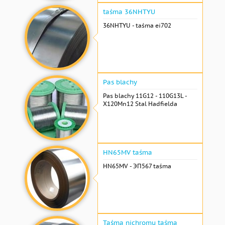
taśma 36NHTYU
36NHTYU - taśma ei702
Pas blachy
Pas blachy 11G12 - 110G13L -
X120Mn12 Stal Hadfielda
HN65MV taśma
HN65MV - ЭП567 taśma
Taśma nichromu taśma