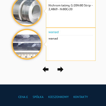
Nichrom taśmy, Cr20Ni80 Strip -
2,4869 - Ni80Cr20
wanad
wanad
CENA £
SPÓŁKA
KIESZONKOWY
KONTAKTY