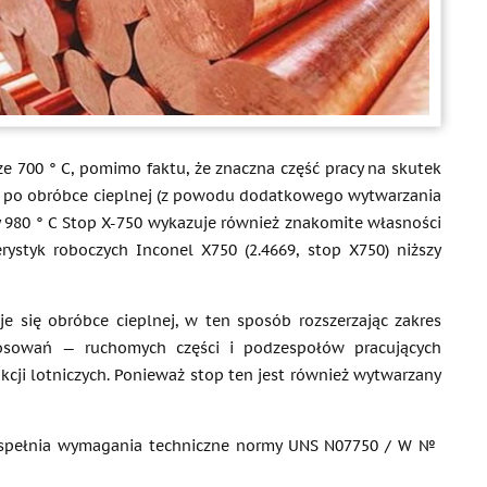
ze 700 ° C, pomimo faktu, że znaczna część pracy na skutek
ał po obróbce cieplnej (z powodu dodatkowego wytwarzania
y 980 ° C Stop X-750 wykazuje również znakomite własności
ystyk roboczych Inconel X750 (2.4669, stop X750) niższy
e się obróbce cieplnej, w ten sposób rozszerzając zakres
sowań — ruchomych części i podzespołów pracujących
kcji lotniczych. Ponieważ stop ten jest również wytwarzany
ra spełnia wymagania techniczne normy UNS N07750 / W №