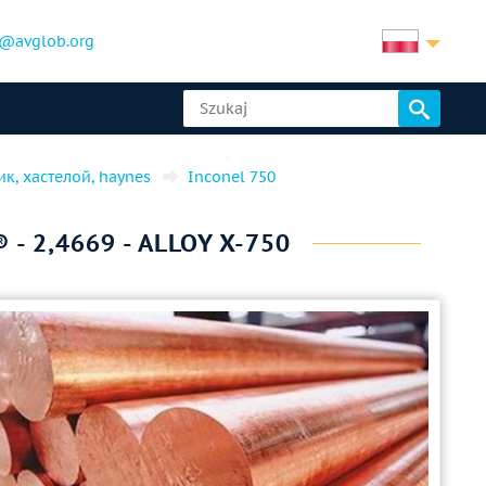
@avglob.org
ник, хастелой, haynes
Inconel 750
- 2,4669 - ALLOY X-750