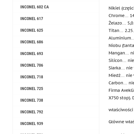
INCONEL 602 CA
Nikiel (czę
Chrome… 14
INCONEL 617
Żelazo… 5,0
INCONEL 625
Titan… 2.25
Aluminium…
INCONEL 686
Niobu (tanta
Mangan… nie
INCONEL 693
Silicon… nie
INCONEL 706
Siarka… nie 
Miedź… nie w
INCONEL 718
Carbon… nie 
INCONEL 725
Firma AvekGl
X750 stop).
INCONEL 738
właściwości
INCONEL 792
Główne właś
INCONEL 939