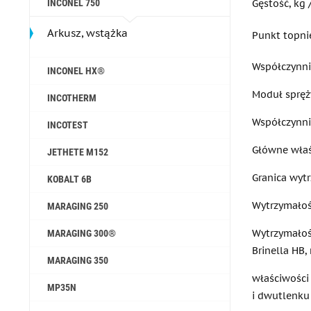
Gęstość, kg 
INCONEL 750
Arkusz, wstążka
Punkt topni
Współczynni
INCONEL HX®
Moduł spręży
INCOTHERM
Współczynni
INCOTEST
Główne właś
JETHETE M152
Granica wytr
KOBALT 6B
Wytrzymałoś
MARAGING 250
Wytrzymałoś
MARAGING 300®
Brinella HB, 
MARAGING 350
właściwości
MP35N
i dwutlenku