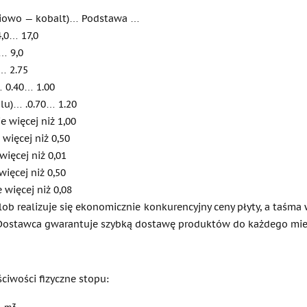
ściowo — kobalt)… Podstawa …
,0… 17,0
… 9,0
… 2.75
 0.40… 1.00
lu)… .0.70… 1.20
 więcej niż 1,00
 więcej niż 0,50
więcej niż 0,01
ięcej niż 0,50
więcej niż 0,08
ob realizuje się ekonomicznie konkurencyjny ceny płyty, a taśma
 Dostawca gwarantuje szybką dostawę produktów do każdego miejs
ciwości fizyczne stopu:
m3