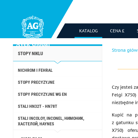
KATALOG
CENA £
Strona głó
STOPY NIKLU
NICHROM I FEHRAL
STOPY PRECYZYJNE
Czy jesteś z
STOPY PRECYZYJNE WG EN
Felgi X750)
niezbędne i
STALI HN32T - HN78T
Kupić na p
STALI INCOLOY, INCONEL, НИМОНИК,
z gatunku s
ХАСТЕЛОЙ, HAYNES
X750) ofer