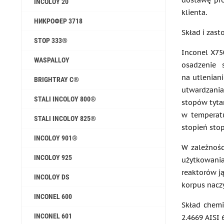
dostawę pr
INCOLOY 20
klienta.
НИКРОФЕР 3718
Skład i zas
STOP 333®
Inconel X75
WASPALLOY
osadzenie 
na utleniani
BRIGHTRAY C®
utwardzania
STALI INCOLOY 800®
stopów tyta
w temperatu
STALI INCOLOY 825®
stopień sto
INCOLOY 901®
W zależnośc
INCOLOY 925
użytkowani
reaktorów ją
INCOLOY DS
korpus nacz
INCONEL 600
Skład chemi
INCONEL 601
2.4669 AISI 