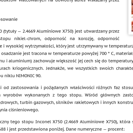
oduktów walcowanych na dowolny adres wskazany przez
tosowanie
0 (tytuły — 2.4669 Aluminiowe X750) jest utwardzany przez
stopu nikiel-chrom, odporność na korozję, odporność
e i wysokiej wytrzymałości, który jest utrzymywany w temperatur
 osadzanie jest tracona w temperaturze powyżej 700 ° C, materi
nu i aluminium) zachowuje większość jej cech się do temperatur
rach kriogenicznych. Jednakże, we wszystkich swoich charakter
pu niklu NIMONIC 90.
i od zastosowania i pożądanych właściwości różnych faz stosuj
a wyrobów wykonanych z tego stopu. Wśród głównych zasto
drowych, turbin gazowych, silników rakietowych i innych konstru
ynia ciśnieniowego.
czny tego stopu Inconel X750 (2.4669 Aluminiowe X750), któ
688 i jest przedstawiona poniżej. Dane numeryczne — procent: