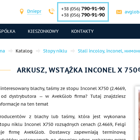
790-91-90
+38 (056)
Dniepr
avglob
790-91-90
+38 (056)
SPÓŁKA
KIESZONKOWY
KONTAKTY
wna
Katalog
Stopy niklu
Stali incoloy, inconel, нимо
ARKUSZ, WSTĄŻKA INCONEL X 750® 
ainteresowany blachy, taśmy ze stopu Inconel X750 (2.4669,
 od dystrybutora — w AvekGlob firma? Tutaj znajdziesz
nformacje na ten temat
roducentów z blachy lub taśmy, która jest wykonana
topu niklu Inconel X750 rozsądnych cenach (2.4669, Felgi
uje firmę AvekGlob. Dostawcy zapewniają terminową