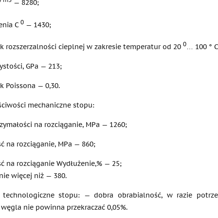
/
— 8280;
0
enia C
— 1430;
0
k rozszerzalności cieplnej w zakresie temperatur od 20
… 100 ° C
stości, GPa — 213;
k Poissona — 0,30.
ciwości mechaniczne stopu:
zymałości na rozciąganie, MPa — 1260;
ć na rozciąganie, MPa — 860;
ć na rozciąganie Wydłużenie,% — 25;
nie więcej niż — 380.
 technologiczne stopu: — dobra obrabialność, w razie potrze
 węgla nie powinna przekraczać 0,05%.