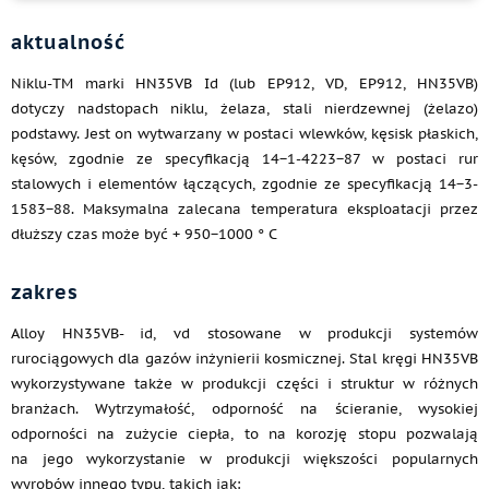
aktualność
Niklu-TM marki HN35VB Id (lub EP912, VD, EP912, HN35VB)
dotyczy nadstopach niklu, żelaza, stali nierdzewnej (żelazo)
podstawy. Jest on wytwarzany w postaci wlewków, kęsisk płaskich,
kęsów, zgodnie ze specyfikacją 14−1-4223−87 w postaci rur
stalowych i elementów łączących, zgodnie ze specyfikacją 14−3-
1583−88. Maksymalna zalecana temperatura eksploatacji przez
dłuższy czas może być + 950−1000 ° C
zakres
Alloy HN35VB- id, vd stosowane w produkcji systemów
rurociągowych dla gazów inżynierii kosmicznej. Stal kręgi HN35VB
wykorzystywane także w produkcji części i struktur w różnych
branżach. Wytrzymałość, odporność na ścieranie, wysokiej
odporności na zużycie ciepła, to na korozję stopu pozwalają
na jego wykorzystanie w produkcji większości popularnych
wyrobów innego typu, takich jak: