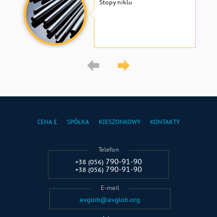
Stopy niklu
CENA £
SPÓŁKA
KIESZONKOWY
KONTAKTY
Telefon
790-91-90
+38 (056)
790-91-90
+38 (056)
E-mail
avglob@avglob.org