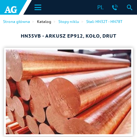
PL
Strona główna
Katalog
Stopy niklu
Stali HN32T - HN78T
HN35VB - ARKUSZ EP912, KOŁO, DRUT