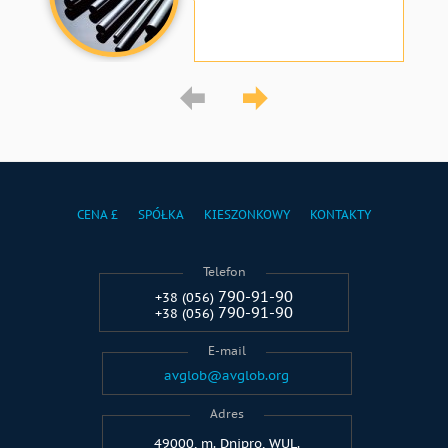
CENA £
SPÓŁKA
KIESZONKOWY
KONTAKTY
Telefon
790-91-90
+38 (056)
790-91-90
+38 (056)
E-mail
avglob@avglob.org
Adres
49000, m. Dnipro, WUL.