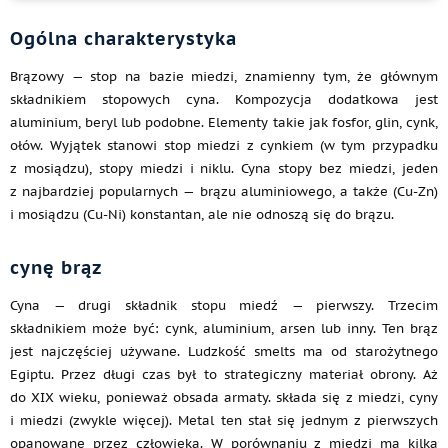
Ogólna charakterystyka
Brązowy — stop na bazie miedzi, znamienny tym, że głównym
składnikiem stopowych cyna. Kompozycja dodatkowa jest
aluminium, beryl lub podobne. Elementy takie jak fosfor, glin, cynk,
ołów. Wyjątek stanowi stop miedzi z cynkiem (w tym przypadku
z mosiądzu), stopy miedzi i niklu. Cyna stopy bez miedzi, jeden
z najbardziej popularnych — brązu aluminiowego, a także (Cu-Zn)
i mosiądzu (Cu-Ni) konstantan, ale nie odnoszą się do brązu.
cynę brąz
Cyna — drugi składnik stopu miedź — pierwszy. Trzecim
składnikiem może być: cynk, aluminium, arsen lub inny. Ten brąz
jest najczęściej używane. Ludzkość smelts ma od starożytnego
Egiptu. Przez długi czas był to strategiczny materiał obrony. Aż
do XIX wieku, ponieważ obsada armaty. składa się z miedzi, cyny
i miedzi (zwykle więcej). Metal ten stał się jednym z pierwszych
opanowane przez człowieka. W porównaniu z miedzi ma kilka