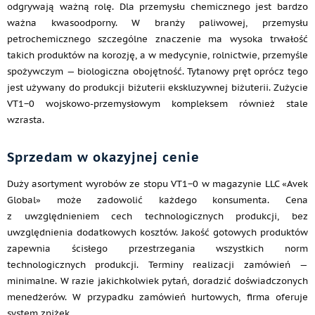
odgrywają ważną rolę. Dla przemysłu chemicznego jest bardzo
ważna kwasoodporny. W branży paliwowej, przemysłu
petrochemicznego szczególne znaczenie ma wysoka trwałość
takich produktów na korozję, a w medycynie, rolnictwie, przemyśle
spożywczym — biologiczna obojętność. Tytanowy pręt oprócz tego
jest używany do produkcji biżuterii ekskluzywnej biżuterii. Zużycie
VT1−0 wojskowo-przemysłowym kompleksem również stale
wzrasta.
Sprzedam w okazyjnej cenie
Duży asortyment wyrobów ze stopu VT1−0 w magazynie LLC «Avek
Global» może zadowolić każdego konsumenta. Cena
z uwzględnieniem cech technologicznych produkcji, bez
uwzględnienia dodatkowych kosztów. Jakość gotowych produktów
zapewnia ścisłego przestrzegania wszystkich norm
technologicznych produkcji. Terminy realizacji zamówień —
minimalne. W razie jakichkolwiek pytań, doradzić doświadczonych
menedżerów. W przypadku zamówień hurtowych, firma oferuje
system zniżek.