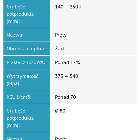
Grubość
140 — 250 T
półproduktu
(mm):
Nazwa:
Pręty
Obróbka cieplna:
Żart
Plastyczność δ%:
Ponad 17%
Wytrzymałość
373 — 540
(Mpa):
KCU J/cm3:
Ponad 70
Grubość
Ø 80
półproduktu
(mm):
Nazwa:
Pręty