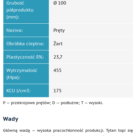
Grubość
Ø 100
półproduktu
(mm):
Nazwa:
Pręty
Obróbka cieplna:
Żart
Plastyczność δ%:
23,7
Wytrzymałość
455
(Mpa):
KCU J/cm3:
175
P — przekrojowe prętów; D — podłużne; T — wysoki.
Wady
Główną wadą — wysoka pracochłonność produkcji. Tytan topi się