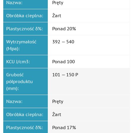
Nazwa:
Pręty
Obróbka cieplna:
Żart
Plastyczność δ%:
Ponad 20%
Wytrzymałość
392 — 540
(Mpa):
KCU J/cm3:
Ponad 100
Grubość
101 — 150 P
półproduktu
(mm):
Nazwa:
Pręty
Obróbka cieplna:
Żart
Plastyczność δ%:
Ponad 17%