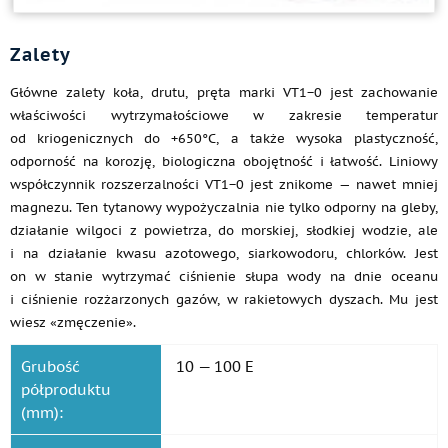
Zalety
Główne zalety koła, drutu, pręta marki VT1−0 jest zachowanie
właściwości wytrzymałościowe w zakresie temperatur
od kriogenicznych do +650°C, a także wysoka plastyczność,
odporność na korozję, biologiczna obojętność i łatwość. Liniowy
współczynnik rozszerzalności VT1−0 jest znikome — nawet mniej
magnezu. Ten tytanowy wypożyczalnia nie tylko odporny na gleby,
działanie wilgoci z powietrza, do morskiej, słodkiej wodzie, ale
i na działanie kwasu azotowego, siarkowodoru, chlorków. Jest
on w stanie wytrzymać ciśnienie słupa wody na dnie oceanu
i ciśnienie rozżarzonych gazów, w rakietowych dyszach. Mu jest
wiesz «zmęczenie».
Grubość
10 — 100 E
półproduktu
(mm):