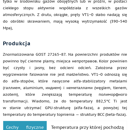
tylko w środowisku gazów obojętnych lub w próżni, w postaci
ciekłego stopu aktywnie współdziała z wszelkich gazów
atmosferycznych. Z drutu, okrągłe, pręty VT1−0 słabo nadają się
do obróbki skrawaniem, mają wysoką wytrzymałość (390−540
Mpa),
Produkcja
Znormalizowana GOST 27265−87. Na powierzchni produktów nie
powinno być ciemne plamy, miejsca непротравов. Kolor powinien
być czysty i jasny, bez odcieni odcień. Założona przez
wygrzewanie falowanie nie jest małżeństwo. VT1−0 odnoszą się
do alfa-stopów, które nasycone alfa-stabilizatory metalami
(галлием, aluminium, индием) i неметаллами (węglem, tlenem,
azotem), które zwiększają temperaturę полиморфного
transformacji. Wiadomo, że do temperatury 882,5°C Ti jest
w stanie utrzymać GPU-strukturę (alfa-faza), a powyżej tej
temperatury do temperatury topnienia — struktury BCC (beta-faza).
Cechy fizyczne
Temperatura przy której pochodzą