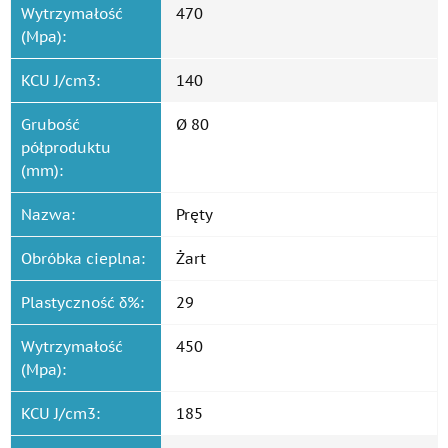
Wytrzymałość
470
(Mpa):
KCU J/cm3:
140
Grubość
Ø 80
półproduktu
(mm):
Nazwa:
Pręty
Obróbka cieplna:
Żart
Plastyczność δ%:
29
Wytrzymałość
450
(Mpa):
KCU J/cm3:
185