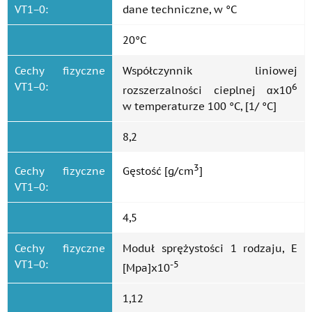
VT1−0:
dane techniczne, w °C
20°C
Cechy fizyczne
Współczynnik liniowej
VT1−0:
6
rozszerzalności cieplnej αx10
w temperaturze 100 °C, [1/ °C]
8,2
3
Cechy fizyczne
Gęstość [g/cm
]
VT1−0:
4,5
Cechy fizyczne
Moduł sprężystości 1 rodzaju, E
VT1−0:
-5
[Mpa]x10
1,12