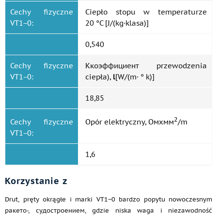
Cechy fizyczne
Ciepło stopu w temperaturze
VT1−0:
20 °C [J/(kg·klasa)]
0,540
Cechy fizyczne
Ккоэффициент przewodzenia
VT1−0:
ciepła),
l
[W/(m· ° k)]
18,85
2
Cechy fizyczne
Opór elektryczny, Омхмм
/m
VT1−0:
1,6
Korzystanie z
Drut, pręty okrągłe i marki VT1−0 bardzo popytu nowoczesnym
ракето-, судостроением, gdzie niska waga i niezawodność