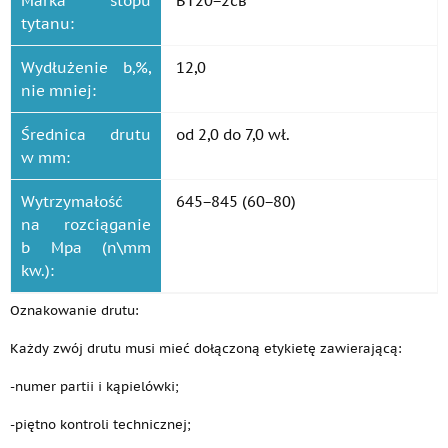
Marka stopu
ВТ20−2св
tytanu:
Wydłużenie b,%,
12,0
nie mniej:
Średnica drutu
od 2,0 do 7,0 wł.
w mm:
Wytrzymałość
645−845 (60−80)
na rozciąganie
b Mpa (n\mm
kw.):
Oznakowanie drutu:
Każdy zwój drutu musi mieć dołączoną etykietę zawierającą:
-numer partii i kąpielówki;
-piętno kontroli technicznej;