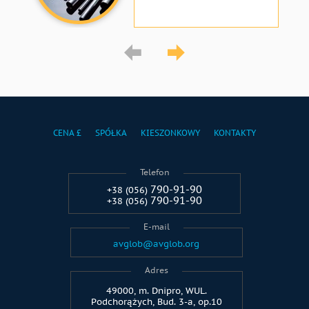
CENA £
SPÓŁKA
KIESZONKOWY
KONTAKTY
Telefon
790-91-90
+38 (056)
790-91-90
+38 (056)
E-mail
avglob@avglob.org
Adres
49000, m. Dnipro, WUL.
Podchorążych, Bud. 3-a, op.10