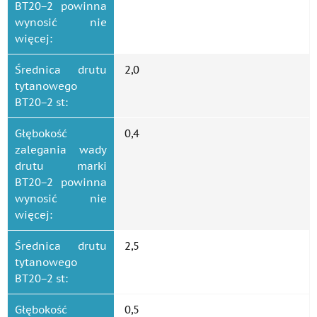
ВТ20−2 powinna
wynosić nie
więcej:
Średnica drutu
2,0
tytanowego
ВТ20−2 st:
Głębokość
0,4
zalegania wady
drutu marki
ВТ20−2 powinna
wynosić nie
więcej:
Średnica drutu
2,5
tytanowego
ВТ20−2 st:
Głębokość
0,5