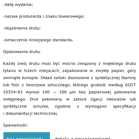
-datę wydania;
-nazwa producenta i znaku towarowego:
-objaśnienia drutu;
-oznaczenia niniejszego standardu.
Opakowanie drutu.
Każdy zwój drutu musi być mocno związany z miękkiego drutu
tytanu w trzech miejscach, zapakowane w zwykły papier, góry
owinięte konopie. Okład zatoki dozwolone z syntetycznej tkaniny
lub folii z tworzywa sztucznego, którego grubość według GOST
10354−82 wynosi 100 — 200 µm bez papierowej pakowania
wstępnego. Drut pakowany w zatoce ligacji naturalne lub
syntetyczne sznurka, zgodnie z wymogami specyfikacji
i dokumentacji technicznej.
Spawalność:
bez ograniczeń:
detalu z ograniczeniami