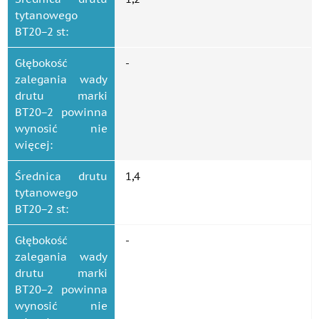
tytanowego
ВТ20−2 st:
Głębokość
-
zalegania wady
drutu marki
ВТ20−2 powinna
wynosić nie
więcej:
Średnica drutu
1,4
tytanowego
ВТ20−2 st:
Głębokość
-
zalegania wady
drutu marki
ВТ20−2 powinna
wynosić nie