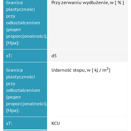
Granica
Przy zerwaniu wydłużenie, w [ % ]
plastyczności
przy
odkształceniom
(редел
proporcjonalności),
[Mpa]:
sT:
d5
2
Granica
Udarność stopu, w [ kj / m
]
plastyczności
przy
odkształceniom
(редел
proporcjonalności),
[Mpa]:
sT:
KCU