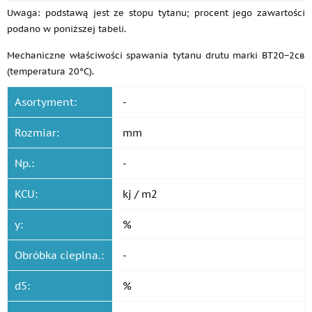
Uwaga: podstawą jest ze stopu tytanu; procent jego zawartości
podano w poniższej tabeli.
Mechaniczne właściwości spawania tytanu drutu marki ВТ20−2св
(temperatura 20°C).
Asortyment:
-
Rozmiar:
mm
Np.:
-
KCU:
kj / m2
y:
%
Obróbka cieplna.:
-
d5:
%