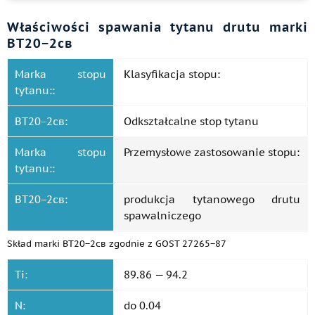
Właściwości spawania tytanu drutu marki
ВТ20−2св
Marka stopu
Klasyfikacja stopu:
tytanu::
ВТ20−2св:
Odkształcalne stop tytanu
Marka stopu
Przemysłowe zastosowanie stopu:
tytanu::
ВТ20−2св:
produkcja tytanowego drutu
spawalniczego
Skład marki ВТ20−2св zgodnie z GOST 27265−87
Ti:
89.86 — 94.2
N:
do 0.04