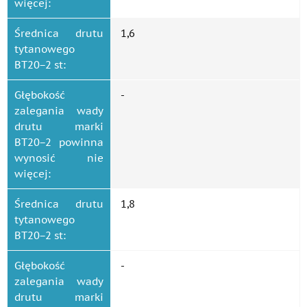
więcej:
Średnica drutu
1,6
tytanowego
ВТ20−2 st:
Głębokość
-
zalegania wady
drutu marki
ВТ20−2 powinna
wynosić nie
więcej:
Średnica drutu
1,8
tytanowego
ВТ20−2 st:
Głębokość
-
zalegania wady
drutu marki