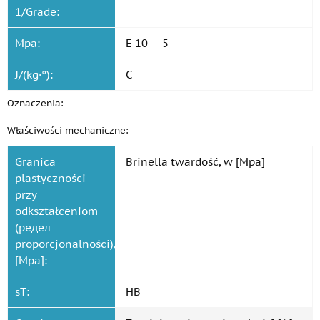
1/Grade:
Mpa:
E 10 — 5
J/(kg·°):
C
Oznaczenia:
Właściwości mechaniczne:
Granica
Brinella twardość, w [Mpa]
plastyczności
przy
odkształceniom
(редел
proporcjonalności),
[Mpa]:
sT:
HB