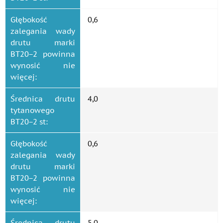
Głębokość
0,6
zalegania wady
drutu marki
ВТ20−2 powinna
wynosić nie
więcej:
Średnica drutu
4,0
tytanowego
ВТ20−2 st:
Głębokość
0,6
zalegania wady
drutu marki
ВТ20−2 powinna
wynosić nie
więcej:
Średnica drutu
5,0