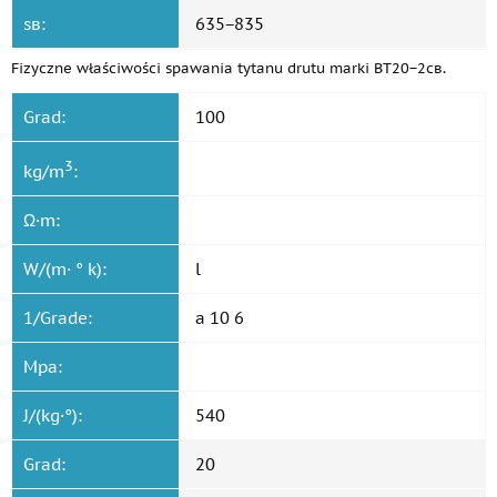
ѕв:
635−835
Fizyczne właściwości spawania tytanu drutu marki ВТ20−2св.
Grad:
100
3
kg/m
:
Ω·m:
W/(m· ° k):
l
1/Grade:
a 10 6
Mpa:
J/(kg·°):
540
Grad:
20