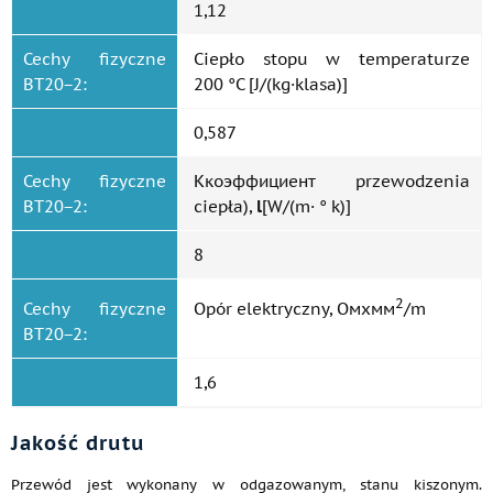
1,12
Cechy fizyczne
Ciepło stopu w temperaturze
ВТ20−2:
200 °C [J/(kg·klasa)]
0,587
Cechy fizyczne
Ккоэффициент przewodzenia
ВТ20−2:
ciepła),
l
[W/(m· ° k)]
8
2
Cechy fizyczne
Opór elektryczny, Омхмм
/m
ВТ20−2:
1,6
Jakość drutu
Przewód jest wykonany w odgazowanym, stanu kiszonym.