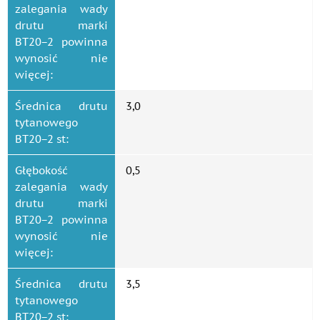
zalegania wady
drutu marki
ВТ20−2 powinna
wynosić nie
więcej:
Średnica drutu
3,0
tytanowego
ВТ20−2 st:
Głębokość
0,5
zalegania wady
drutu marki
ВТ20−2 powinna
wynosić nie
więcej:
Średnica drutu
3,5
tytanowego
ВТ20−2 st: