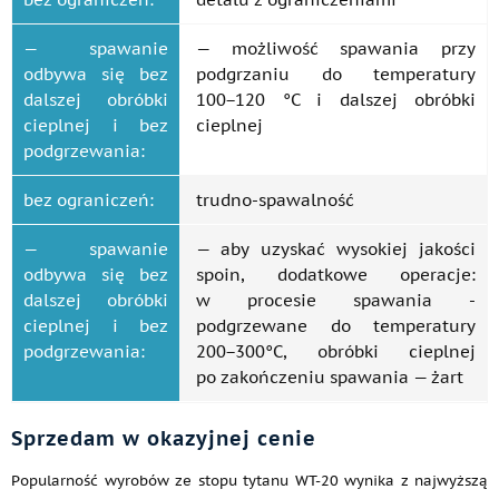
— spawanie
— możliwość spawania przy
odbywa się bez
podgrzaniu do temperatury
dalszej obróbki
100−120 °C i dalszej obróbki
cieplnej i bez
cieplnej
podgrzewania:
bez ograniczeń:
trudno-spawalność
— spawanie
— aby uzyskać wysokiej jakości
odbywa się bez
spoin, dodatkowe operacje:
dalszej obróbki
w procesie spawania -
cieplnej i bez
podgrzewane do temperatury
podgrzewania:
200−300°C, obróbki cieplnej
po zakończeniu spawania — żart
Sprzedam w okazyjnej cenie
Popularność wyrobów ze stopu tytanu WT-20 wynika z najwyższą