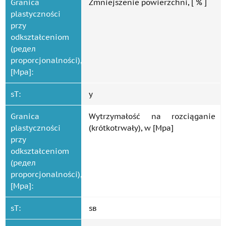
Granica
Zmniejszenie powierzchni, [ % ]
plastyczności
przy
odkształceniom
(редел
proporcjonalności),
[Mpa]:
sT:
y
Granica
Wytrzymałość na rozciąganie
plastyczności
(krótkotrwały), w [Mpa]
przy
odkształceniom
(редел
proporcjonalności),
[Mpa]:
sT:
ѕв