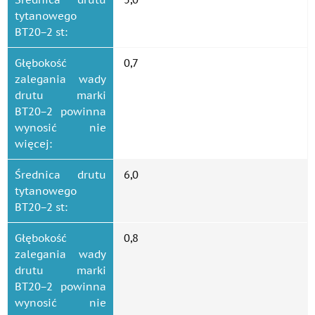
tytanowego
ВТ20−2 st:
Głębokość
0,7
zalegania wady
drutu marki
ВТ20−2 powinna
wynosić nie
więcej:
Średnica drutu
6,0
tytanowego
ВТ20−2 st:
Głębokość
0,8
zalegania wady
drutu marki
ВТ20−2 powinna
wynosić nie