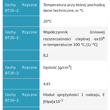
Cechy fizyczne
Temperatura przy której pochodzą
ВТ20−2:
dane techniczne, w °C
20°C
Cechy fizyczne
Współczynnik liniowej
ВТ20−2:
6
rozszerzalności cieplnej αx10
w temperaturze 100 °C, [1/ °C]
8,2
3
Cechy fizyczne
Gęstość [g/cm
]
ВТ20−2:
4,45
Cechy fizyczne
Moduł sprężystości 1 rodzaju, E
ВТ20−2:
-5
[Mpa]x10