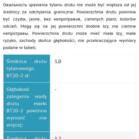
Овальность spawania tytanu drutu nie może być większa od jej
średnicy za odchylenia graniczne. Powierzchnia drutu powinna
być czysta, jasne, bez непротравов, ciemnych plam, kolorów
odcień. Mogą się na jej powierzchni drobne łzy, ma ciemne
непротравы. Powierzchnia drutu może mieć małe łzy, małe
ryzyko, zachody słońca głębokości, nie przekraczające wymiary
podane w tabeli.
Średnica drutu
1,0
tytanowego
ВТ20−2 st:
Głębokość
-
zalegania wady
drutu marki
ВТ20−2 powinna
wynosić nie
więcej:
Średnica drutu
1,2