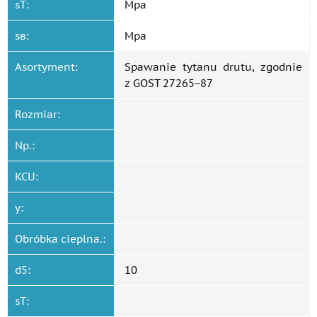
sT:
Mpa
ѕв:
Mpa
Asortyment:
Spawanie tytanu drutu, zgodnie
z GOST 27265−87
Rozmiar:
Np.:
KCU:
y:
Obróbka cieplna.:
d5:
10
sT: