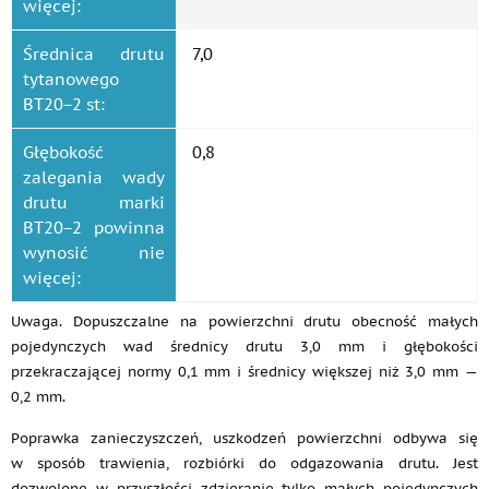
więcej:
Średnica drutu
7,0
tytanowego
ВТ20−2 st:
Głębokość
0,8
zalegania wady
drutu marki
ВТ20−2 powinna
wynosić nie
więcej:
Uwaga. Dopuszczalne na powierzchni drutu obecność małych
pojedynczych wad średnicy drutu 3,0 mm i głębokości
przekraczającej normy 0,1 mm i średnicy większej niż 3,0 mm —
0,2 mm.
Poprawka zanieczyszczeń, uszkodzeń powierzchni odbywa się
w sposób trawienia, rozbiórki do odgazowania drutu. Jest
dozwolone w przyszłości zdzieranie tylko małych pojedynczych