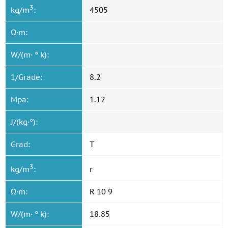
3
kg/m
:
4505
Ω·m:
W/(m· ° k):
1/Grade:
8.2
Mpa:
1.12
J/(kg·°):
Grad:
T
3
kg/m
:
r
Ω·m:
R 10 9
W/(m· ° k):
18.85