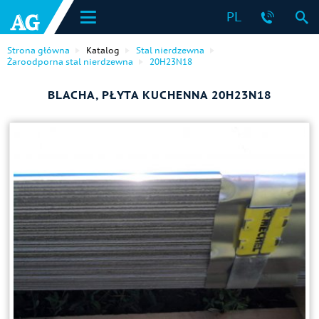
PL
Strona główna
Katalog
Stal nierdzewna
Żaroodporna stal nierdzewna
20H23N18
BLACHA, PŁYTA KUCHENNA 20H23N18