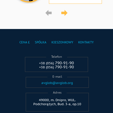
CENA £
SPÓŁKA
KIESZONKOWY
KONTAKTY
Telefon
790-91-90
+38 (056)
790-91-90
+38 (056)
E-mail
avglob@avglob.org
Adres
49000, m. Dnipro, WUL.
Podchorążych, Bud. 3-a, op.10