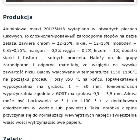
Produkcja
Aluminiowe marki 20H23N18 wytapiano w otwartych piecach
łukowych. To сложнолегированный żaroodporne stopów na bazie
żelaza, zawiera chrom — 22−25%, nikiel — 12−15%, molibden —
0,35−0,55%, mangan — 0,2% węgla — 0,2%, krzem — 1%, dodatki
siarki i fosforu — setnych procenta. Należy on do grupy
żaroodporne i odporne materiały, ze względu na wysoką
zawartość niklu. Blachy walcowane w temperaturze 1150−1180°C
na początku procesu i przy 850 °C na końcu. Горячекатаный
wypożyczalnia ma grubość 1 — 30 mm. Тонколистовой
wypożyczalnia zgodnie z GOST ma grubość 0,5 — 3,9 mm. Arkusz
może być hartowania w ° t do 1100 ° c z dodatkowym
chłodzeniem w wodzie lub powietrzu. Taka obróbka cieplna
przyczynia się do normalizacji wewnętrznych napięć i zwiększenia
właściwości wytrzymałościowe papieru.
Zalety