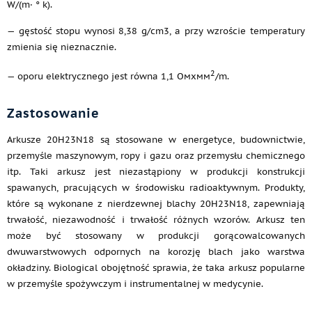
W/(m· ° k).
— gęstość stopu wynosi 8,38 g/cm3, a przy wzroście temperatury
zmienia się nieznacznie.
2
— oporu elektrycznego jest równa 1,1 Омхмм
/m.
Zastosowanie
Arkusze 20H23N18 są stosowane w energetyce, budownictwie,
przemyśle maszynowym, ropy i gazu oraz przemysłu chemicznego
itp. Taki arkusz jest niezastąpiony w produkcji konstrukcji
spawanych, pracujących w środowisku radioaktywnym. Produkty,
które są wykonane z nierdzewnej blachy 20H23N18, zapewniają
trwałość, niezawodność i trwałość różnych wzorów. Arkusz ten
może być stosowany w produkcji gorącowalcowanych
dwuwarstwowych odpornych na korozję blach jako warstwa
okładziny. Biological obojętność sprawia, że taka arkusz popularne
w przemyśle spożywczym i instrumentalnej w medycynie.