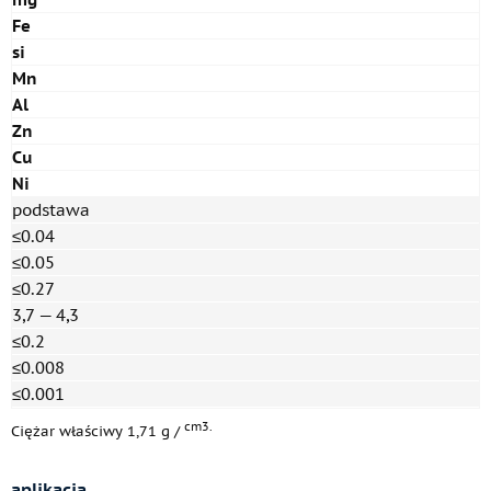
Fe
si
Mn
Al
Zn
Cu
Ni
podstawa
≤0.04
≤0.05
≤0.27
3,7 — 4,3
≤0.2
≤0.008
≤0.001
cm3.
Ciężar właściwy 1,71 g /
aplikacja