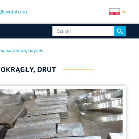
@avglob.org
ник, хастелой, haynes
 OKRĄGŁY, DRUT