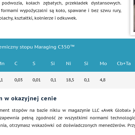
 podwozia, kołach zębatych, przekładek dystansowych.
formami wypożyczalni są koło, spawane i bez szwu rury,
 blachy, kształtki, kołnierze i odkuwek.
hemiczny stopu Maraging C350™
Mn
C
S
Si
Ni
Si
Mo
Cb+Ta
,1
0,03
0,01
0,1
18,5
0,1
4,8
 w okazyjnej cenie
ment stopów na bazie niklu w magazynie LLC «Avek Global» j
apewnia pełną zgodność ze wszystkimi normami technologiczn
ania, otrzymasz wskazówki od doświadczonych menedżerów. Przy