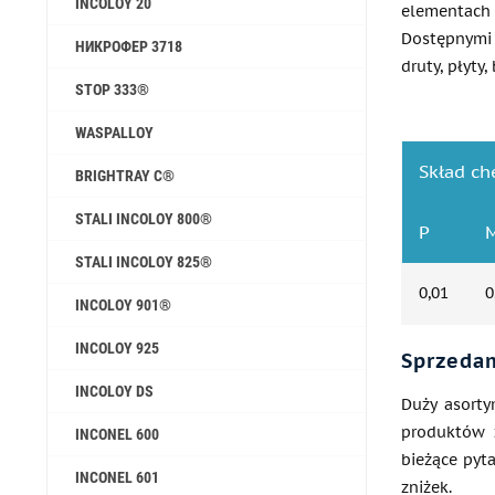
INCOLOY 20
elementach
Dostępnymi 
НИКРОФЕР 3718
druty, płyty,
STOP 333®
WASPALLOY
Skład c
BRIGHTRAY C®
STALI INCOLOY 800®
P
STALI INCOLOY 825®
0,01
0
INCOLOY 901®
INCOLOY 925
Sprzedam
INCOLOY DS
Duży asorty
produktów z
INCONEL 600
bieżące pyt
INCONEL 601
zniżek.