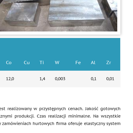
Co
Cu
Ti
W
Fe
Al
Zr
12,0
1,4
0,003
0,1
0,01
est realizowany w przystępnych cenach. Jakość gotowych
ymi produkcji. Czas realizacji minimalne. Na wszystkie
 zamówieniach hurtowych firma oferuje elastyczny system