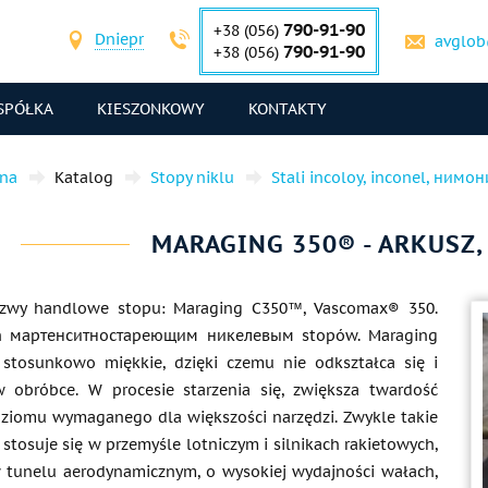
790-91-90
+38 (056)
Dniepr
avglob
790-91-90
+38 (056)
SPÓŁKA
KIESZONKOWY
KONTAKTY
wna
Katalog
Stopy niklu
Stali incoloy, inconel, нимо
MARAGING 350® - ARKUSZ,
zwy handlowe stopu: Maraging C350™, Vascomax® 350.
n мартенситностареющим никелевым stopów. Maraging
stosunkowo miękkie, dzięki czemu nie odkształca się i
w obróbce. W procesie starzenia się, zwiększa twardość
ziomu wymaganego dla większości narzędzi. Zwykle takie
stosuje się w przemyśle lotniczym i silnikach rakietowych,
tunelu aerodynamicznym, o wysokiej wydajności wałach,