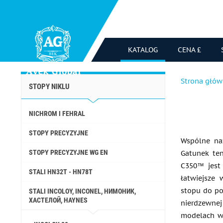
KATALOG
CENA £
Strona głó
STOPY NIKLU
NICHROM I FEHRAL
STOPY PRECYZYJNE
Wspólne na
STOPY PRECYZYJNE WG EN
Gatunek te
C350™ jest 
STALI HN32T - HN78T
łatwiejsze 
stopu do po
STALI INCOLOY, INCONEL, НИМОНИК,
ХАСТЕЛОЙ, HAYNES
nierdzewnej 
modelach w 