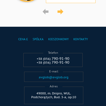
CENA £
SPÓŁKA
KIESZONKOWY
KONTAKTY
Telefon
790-91-90
+38 (056)
790-91-90
+38 (056)
E-mail
avglob@avglob.org
Adres
49000, m. Dnipro, WUL.
Podchorążych, Bud. 3-a, op.10