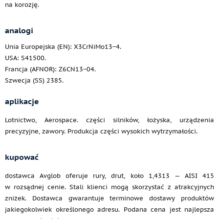
na korozję.
analogi
Unia Europejska (EN): X3CrNiMo13−4.
USA: S41500.
Francja (AFNOR): Z6CN13−04.
Szwecja (SS) 2385.
aplikacje
Lotnictwo, Aerospace. części silników, łożyska, urządzenia
precyzyjne, zawory. Produkcja części wysokich wytrzymałości.
kupować
dostawca Avglob oferuje rury, drut, koło 1,4313 — AISI 415
w rozsądnej cenie. Stali klienci mogą skorzystać z atrakcyjnych
zniżek. Dostawca gwarantuje terminowe dostawy produktów
jakiegokolwiek określonego adresu. Podana cena jest najlepsza