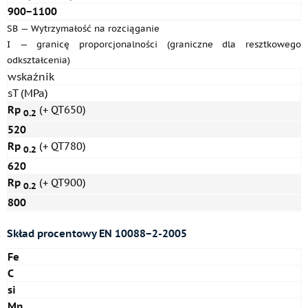
900−1100
SB — Wytrzymałość na rozciąganie
I — granicę proporcjonalności (graniczne dla resztkowego
odkształcenia)
wskaźnik
sT (MPa)
Rp
(+ QT650)
0.2
520
Rp
(+ QT780)
0.2
620
Rp
(+ QT900)
0.2
800
Skład procentowy
EN 10088−2-2005
Fe
C
si
Mn