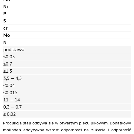
Ni
P
S
cr
Mo
N
podstawa
≤0.05
≤0.7
≤1.5
3,5 — 4,5
≤0.04
≤0.015
12 — 14
0,3 — 0,7
≤ 0,02
Produkcja stali odbywa się w otwartym piecu łukowym. Dodatkowy
molibden addytywny wzrost odporności na zużycie i odporność