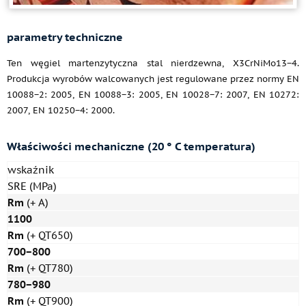
parametry techniczne
Ten węgiel martenzytyczna stal nierdzewna, X3CrNiMo13−4.
Produkcja wyrobów walcowanych jest regulowane przez normy EN
10088−2: 2005, EN 10088−3: 2005, EN 10028−7: 2007, EN 10272:
2007, EN 10250−4: 2000.
Właściwości mechaniczne (20 ° C temperatura)
wskaźnik
SRE (MPa)
Rm
(+ A)
1100
Rm
(+ QT650)
700−800
Rm
(+ QT780)
780−980
Rm
(+ QT900)