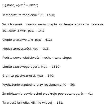
3
Gęstość, kg/m
— 8027;
0
Temperatura topnienia
Z — 1360;
Współczynnik przewodzenia ciepła w temperaturze w zakresie
0
20…650
Z W/мград — 14,2;
Ciepło właściwe, J/кгград — 412;
Moduł sprężystości, Hpa — 213.
Podstawowe właściwości mechaniczne stopu:
Limitu czasowego oporu, Mpa — 1310;
Granica plastyczności, Mpa — 840;
Wydłużenie względne przy rozciąganiu, % — 30;
Zmniejszenie powierzchni przekroju poprzecznego, % — 41;
Twardość brinella, HB, nie więcej — 131.