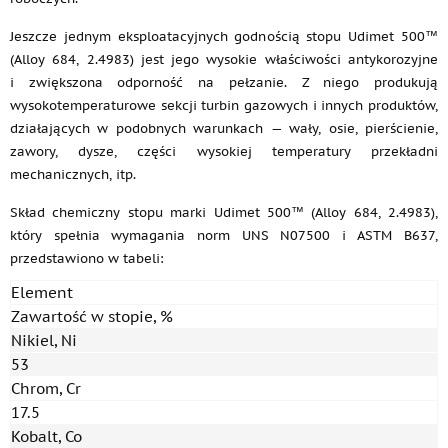
Jeszcze jednym eksploatacyjnych godnością stopu Udimet 500™
(Alloy 684, 2.4983) jest jego wysokie właściwości antykorozyjne
i zwiększona odporność na pełzanie. Z niego produkują
wysokotemperaturowe sekcji turbin gazowych i innych produktów,
działających w podobnych warunkach — wały, osie, pierścienie,
zawory, dysze, części wysokiej temperatury przekładni
mechanicznych, itp.
Skład chemiczny stopu marki Udimet 500™ (Alloy 684, 2.4983),
który spełnia wymagania norm UNS N07500 i ASTM B637,
przedstawiono w tabeli:
Element
Zawartość w stopie, %
Nikiel, Ni
53
Chrom, Cr
17.5
Kobalt, Co