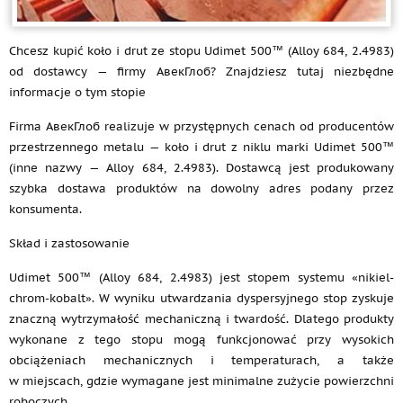
Chcesz kupić koło i drut ze stopu Udimet 500™ (Alloy 684, 2.4983)
od dostawcy — firmy АвекГлоб? Znajdziesz tutaj niezbędne
informacje o tym stopie
Firma АвекГлоб realizuje w przystępnych cenach od producentów
przestrzennego metalu — koło i drut z niklu marki Udimet 500™
(inne nazwy — Alloy 684, 2.4983). Dostawcą jest produkowany
szybka dostawa produktów na dowolny adres podany przez
konsumenta.
Skład i zastosowanie
Udimet 500™ (Alloy 684, 2.4983) jest stopem systemu «nikiel-
chrom-kobalt». W wyniku utwardzania dyspersyjnego stop zyskuje
znaczną wytrzymałość mechaniczną i twardość. Dlatego produkty
wykonane z tego stopu mogą funkcjonować przy wysokich
obciążeniach mechanicznych i temperaturach, a także
w miejscach, gdzie wymagane jest minimalne zużycie powierzchni
roboczych.