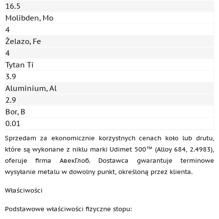
16.5
Molibden, Mo
4
Żelazo, Fe
4
Tytan Ti
3.9
Aluminium, Al
2.9
Bor, B
0.01
Sprzedam za ekonomicznie korzystnych cenach koło lub drutu,
które są wykonane z niklu marki Udimet 500™ (Alloy 684, 2.4983),
oferuje firma АвекГлоб. Dostawca gwarantuje terminowe
wysyłanie metalu w dowolny punkt, określoną przez klienta.
Właściwości
Podstawowe właściwości fizyczne stopu: