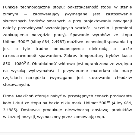
Funkcje technologiczne stopu: odkształcalność stopu w stanie
zimnym — zadowalający (wymagane jest zastosowanie
skutecznych środków smarnych, a przy projektowaniu nawigacji
należy przewidywać wzrastających wartości szczelin i promieni
zaokrąglenia narzędzie pracy). Spawanie wyrobów ze stopu
Udimet 500™ (Alloy 684, 2.4983) możliwe technologii spawania tig
jest o tyle trudne неплавящимся elektrodą, a także
газоплазменной spawaniem. Zakres temperatury trybów kucia
0
850…1080
S. Obrabialność wiórowa jest ograniczona ze względu
na wysoką wytrzymałość i przywieranie materiału do pracy
częściach narzędzia (wymagane jest stosowanie chłodziw
stosowanych).
Firma АвекГлоб oferuje nabyć w przystępnych cenach producenta
koło i drut ze stopu na bazie niklu marki Udimet 500™ (Alloy 684,
2.4983). Dostawca produkuje niezwłoczną dostawę produktów
w każdej pozycji, wyznaczony przez zamawiającego.