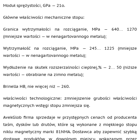
Moduł sprężystości, GPa — 21o.
Główne właściwości mechaniczne stopu:
Granica wytrzymałości na rozciąganie, MPa — 640… 1270
(mniejsze wartości — w nenagartovannogo metalu);
Wytrzymałość na rozciąganie, MPa — 245… 1225 (mniejsze
wartości — w nenagartovannogo metalu);
Wydłużenie na skutek rozszerzalności cieplnej,% — 2… 50 (niższe
wartości — obrabiane na zimno metalu);
Brinella HB, nie więcej niż — 260.
właściwości technologiczne: zmniejszenie grubości właściwości
magnetycznych wstęgi stopu zmniejsza się.
AvekGlob firma sprzedaje w przystępnych cenach od producenta
taśm, dysków lub drutów, które są wykonane z miękkiego stopu
niklu magnetyczny marki 81NMA. Dostawca aby zapewnić szybką
dostawę produktów w dowolnym miejscu wskazanym przez