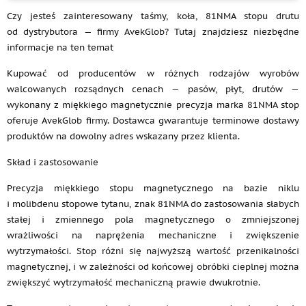
Czy jesteś zainteresowany taśmy, koła, 81NMA stopu drutu
od dystrybutora — firmy AvekGlob? Tutaj znajdziesz niezbędne
informacje na ten temat
Kupować od producentów w różnych rodzajów wyrobów
walcowanych rozsądnych cenach — pasów, płyt, drutów —
wykonany z miękkiego magnetycznie precyzja marka 81NMA stop
oferuje AvekGlob firmy. Dostawca gwarantuje terminowe dostawy
produktów na dowolny adres wskazany przez klienta.
Skład i zastosowanie
Precyzja miękkiego stopu magnetycznego na bazie niklu
i molibdenu stopowe tytanu, znak 81NMA do zastosowania słabych
stałej i zmiennego pola magnetycznego o zmniejszonej
wrażliwości na naprężenia mechaniczne i zwiększenie
wytrzymałości. Stop różni się najwyższą wartość przenikalności
magnetycznej, i w zależności od końcowej obróbki cieplnej można
zwiększyć wytrzymałość mechaniczną prawie dwukrotnie.