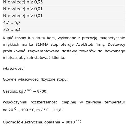
Nie więcej niż 0,35
Nie więcej niż 0,01
Nie więcej niż 0,01
4,7… 5,2
2,5… 3,3
Kupić taśmy lub drutu koła, wykonane z precyzją magnetycznie
miękkich marka 81NMA stop oferuje AvekGlob firmy. Dostawcy
produkować zagwarantowane dostawy towarów do dowolnego
miejsca, aby zainstalować klienta.
właściwości
Główne właściwości fizyczne stopu:
m3
Gęstość, kg /
— 8700;
Współczynnik rozszerzalności cieplnej w zakresie temperatur
0
od 20
… 100 ° C, m / ° C — 11,8;
11;
Oporność elektryczna, opalania — 8010