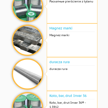
Раскатные pierścienie z tytanu
Magnez marki
Magnez marki
duracza rura
duracza rura
Koło, bar, drut Invar 36
Koło, bar, drut Invar 36® -
1,3912