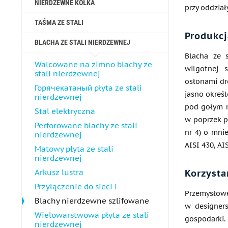
NIERDZEWNE KÓŁKA
przy oddzia
TAŚMA ZE STALI
Produkcj
BLACHA ZE STALI NIERDZEWNEJ
Blacha ze 
Walcowane na zimno blachy ze
wilgotnej 
stali nierdzewnej
osłonami dro
Горячекатаный płyta ze stali
jasno okreś
nierdzewnej
pod gołym n
Stal elektryczna
w poprzek pr
Perforowane blachy ze stali
nr 4) o mni
nierdzewnej
AISI 430, AI
Matowy płyta ze stali
nierdzewnej
Arkusz lustra
Korzysta
Przyłączenie do sieci i
Przemysłowe
Blachy nierdzewne szlifowane
w designers
Wielowarstwowa płyta ze stali
gospodarki.
nierdzewnej