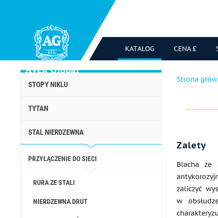
KATALOG
CENA £
Strona głó
STOPY NIKLU
TYTAN
STAL NIERDZEWNA
Zalety
PRZYŁĄCZENIE DO SIECI
Blacha ze 
antykorozy
RURA ZE STALI
zaliczyć wy
w obsłudz
NIERDZEWNA DRUT
charakteryzu