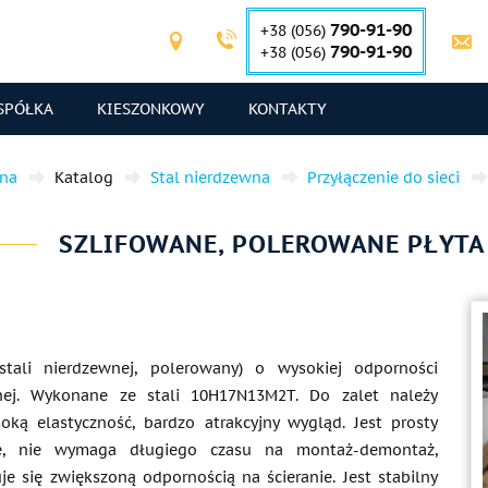
790-91-90
+38 (056)
790-91-90
+38 (056)
SPÓŁKA
KIESZONKOWY
KONTAKTY
wna
Katalog
Stal nierdzewna
Przyłączenie do sieci
SZLIFOWANE, POLEROWANE PŁYTA 
stali nierdzewnej, polerowany) o wysokiej odporności
jnej. Wykonane ze stali 10H17N13M2T. Do zalet należy
soką elastyczność, bardzo atrakcyjny wygląd. Jest prosty
e, nie wymaga długiego czasu na montaż-demontaż,
je się zwiększoną odpornością na ścieranie. Jest stabilny