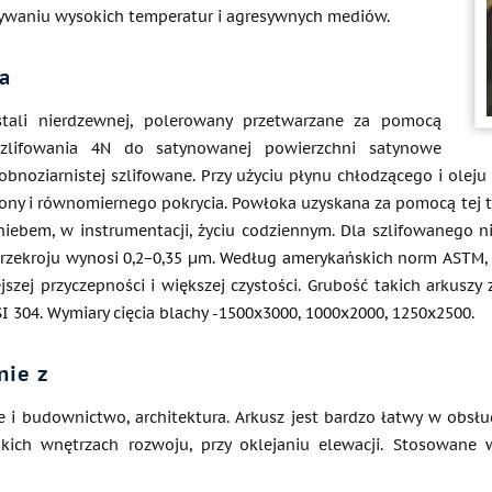
ływaniu wysokich temperatur i agresywnych mediów.
a
stali nierdzewnej, polerowany przetwarzane za pomocą
szlifowania 4N do satynowanej powierzchni satynowe
bnoziarnistej szlifowane. Przy użyciu płynu chłodzącego i oleju
lony i równomiernego pokrycia. Powłoka uzyskana za pomocą tej t
iebem, w instrumentacji, życiu codziennym. Dla szlifowanego n
zekroju wynosi 0,2−0,35 µm. Według amerykańskich norm ASTM, ist
ejszej przyczepności i większej czystości. Grubość takich arkus
SI 304. Wymiary cięcia blachy -1500x3000, 1000x2000, 1250x2500.
nie z
 i budownictwo, architektura. Arkusz jest bardzo łatwy w obsłud
kich wnętrzach rozwoju, przy oklejaniu elewacji. Stosowane