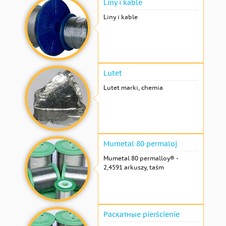
Liny i kable
Liny i kable
Lutet
Lutet marki, chemia
Mumetal 80 permaloj
Mumetal 80 permalloy® -
2,4591 arkuszy, taśm
Раскатные pierścienie