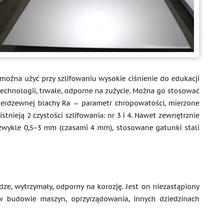
 można użyć przy szlifowaniu wysokie ciśnienie do edukacji
echnologii, trwałe, odporne na zużycie. Można go stosować
ierdzewnej blachy Ra — parametr chropowatości, mierzone
nieją 2 czystości szlifowania: nr 3 i 4. Nawet zewnętrznie
zy zwykle 0,5−3 mm (czasami 4 mm), stosowane gatunki stali
ze, wytrzymały, odporny na korozję. Jest on niezastąpiony
 w budowie maszyn, oprzyrządowania, innych dziedzinach