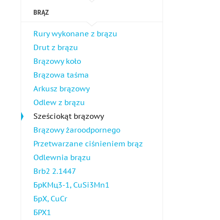
BRĄZ
Rury wykonane z brązu
Drut z brązu
Brązowy koło
Brązowa taśma
Arkusz brązowy
Odlew z brązu
Sześciokąt brązowy
Brązowy żaroodpornego
Przetwarzane ciśnieniem brąz
Odlewnia brązu
Brb2 2.1447
БрКМц3-1, CuSi3Mn1
БрХ, CuCr
БРХ1