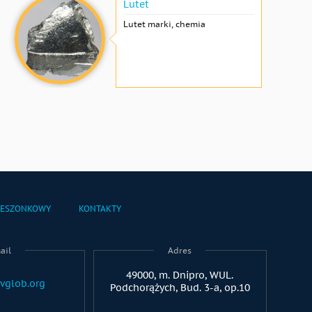
Lutet
Lutet marki, chemia
IESZONKOWY
KONTAKTY
ail
Adres
49000, m. Dnipro, WUL.
vglob.org
Podchorążych, Bud. 3-a, op.10