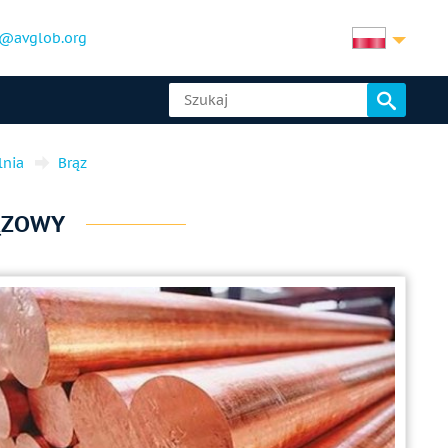
@avglob.org
lnia
Brąz
ĄZOWY