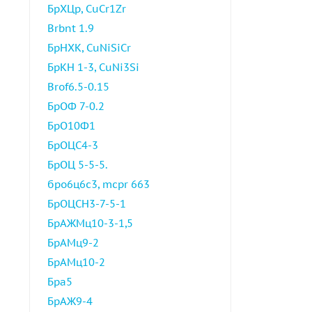
БрХЦр, CuCr1Zr
Brbnt 1.9
БрНХК, CuNiSiCr
БрКН 1-3, CuNi3Si
Brof6.5-0.15
БрОФ 7-0.2
БрО10Ф1
БрОЦС4-3
БрОЦ 5-5-5.
бро6ц6с3, mcpr 663
БрОЦСН3-7-5-1
БрАЖМц10-3-1,5
БрАМц9-2
БрАМц10-2
Бра5
БрАЖ9-4