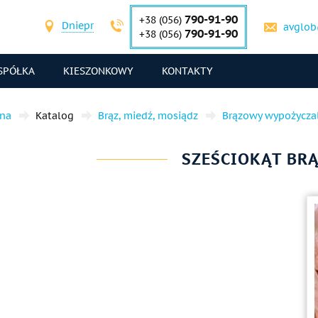
790-91-90
+38 (056)
Dniepr
avglob
790-91-90
+38 (056)
SPÓŁKA
KIESZONKOWY
KONTAKTY
wna
Katalog
Brąz, miedź, mosiądz
Brązowy wypożycza
SZEŚCIOKĄT BR