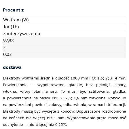
Procent z
Wolfram (W)
Tor (Th)
zanieczyszczenia
97,98
2
0,02
dostawa
Elektrody wolframu średnia długość 1000 mm i ∅: 1,6; 2; 3; 4 mm.
Powierzchnia — wypolerowane, gładkie, bez pęknięć, smary,
włókna, wióry plam smaru. To musi być szlifowana, gładka,
a powierzchnia na pasku ∅1; 2; 2,5; 1,6 mm trawione. Pozwoliło
na powierzchni powłoki, zakovy, odbarwienia, w ramach tolerancji.
Elektrody muszą być wycięte z końców. Dopuszczone rozdrobnione
na końcach nie więcej niż 1 mm. Wyprostowanie pręta może być
odchylenie — nie więcej niż 0,25%.