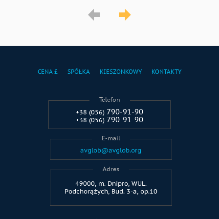
CENA £
SPÓŁKA
KIESZONKOWY
KONTAKTY
Telefon
790-91-90
+38 (056)
790-91-90
+38 (056)
E-mail
avglob@avglob.org
Adres
49000, m. Dnipro, WUL.
Podchorążych, Bud. 3-a, op.10