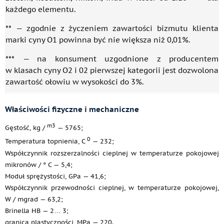
każdego elementu.
** — zgodnie z życzeniem zawartości bizmutu klienta
marki cyny O1 powinna być nie większa niż 0,01%.
*** — na konsument uzgodnione z producentem
w klasach cyny O2 i 02 pierwszej kategorii jest dozwolona
zawartość ołowiu w wysokości do 3%.
Właściwości fizyczne i mechaniczne
m3
Gęstość, kg /
— 5765;
0
Temperatura topnienia, C
— 232;
Współczynnik rozszerzalności cieplnej w temperaturze pokojowej
mikronów / ° C — 5,4;
Moduł sprężystości, GPa — 41,6;
Współczynnik przewodności cieplnej, w temperaturze pokojowej,
W / mgrad — 63,2;
Brinella HB — 2… 3;
granica plastyczności, MPa — 220.