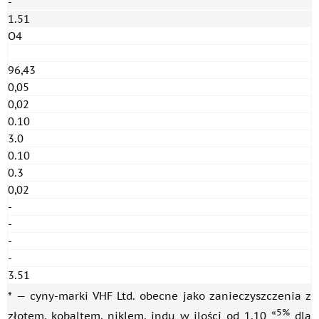
-
1.51
O4
96,43
0,05
0,02
0.10
3.0
0.10
0.3
0,02
-
-
-
-
3.51
* — cyny-marki VHF Ltd. obecne jako zanieczyszczenia z
«5%
złotem, kobaltem, niklem, indu w ilości od 1.10
dla