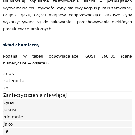
Najbardziej popularne zastosowania Blacha — późniejszego
wytwarzania folii żywności cyny, stalowy korpus puszki zamykane,
czujniki gazu, części magnesy nadprzewodzące. arkusze cyny
wykorzystywane są do pakowania i przechowywania niektórych
produktów ceramicznych.
skład chemiczny
Podana w tabeli odpowiadającej GOST 860−85 (dane
numeryczne — odsetek):
znak
kategoria
sn,
Zanieczyszczenia nie więcej
cyna
jakość
nie mniej
jako
Fe