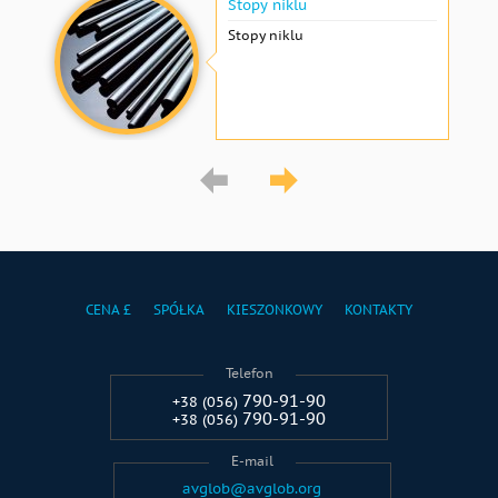
Stopy niklu
Stopy niklu
CENA £
SPÓŁKA
KIESZONKOWY
KONTAKTY
Telefon
790-91-90
+38 (056)
790-91-90
+38 (056)
E-mail
avglob@avglob.org