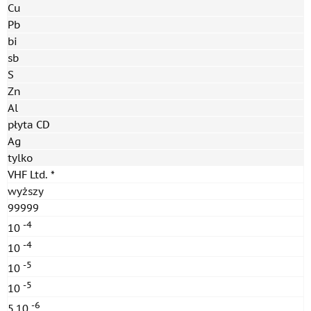
Cu
Pb
bi
sb
S
Zn
Al
płyta CD
Ag
tylko
VHF Ltd. *
wyższy
99999
-4
10
-4
10
-5
10
-5
10
-6
5,10