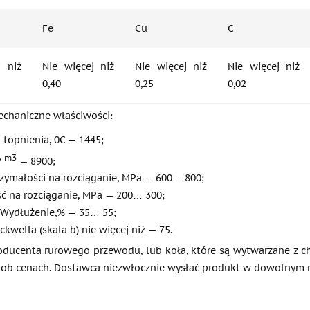
Fe
Cu
C
j niż
Nie więcej niż
Nie więcej niż
Nie więcej niż
0,40
0,25
0,02
mechaniczne właściwości:
 topnienia, 0C — 1445;
m3
/
— 8900;
rzymałości na rozciąganie, MPa — 600… 800;
ć na rozciąganie, MPa — 200… 300;
 Wydłużenie,% — 35… 55;
kwella (skala b) nie więcej niż — 75.
oducenta rurowego przewodu, lub koła, które są wytwarzane z che
lob cenach. Dostawca niezwłocznie wysłać produkt w dowolnym m