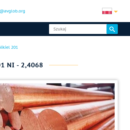
@avglob.org
Nikiel 201
 NI - 2,4068