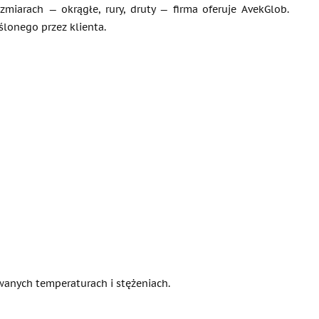
miarach — okrągłe, rury, druty — firma oferuje AvekGlob.
onego przez klienta.
wanych temperaturach i stężeniach.