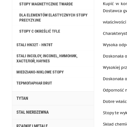
Kupić w kor
STOPY MAGNETYCZNIE TWARDE
Dostawca gw
DLA ELEMENTÓW ELASTYCZNYCH STOPY
PRECYZYJNE
właściwości
STOPY C OKREŚLIĆ TFLE
Charakterys
Wysoka odpo
STALI HN32T - HN78T
Doskonała o
STALI INCOLOY, INCONEL, НИМОНИК,
ХАСТЕЛОЙ, HAYNES
Wysokiej pr
MIEDZIANO-NIKLOWE STOPY
Doskonała o
ТЕРМОПАРНАЯ DRUT
Odporność n
TYTAN
Dobre właśc
STAL NIERDZEWNA
Stopy te wy
Skład chemi
RZADKIE I METALE