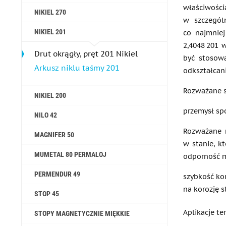
właściwości
NIKIEL 270
w szczególn
NIKIEL 201
co najmniej
2,4048 201 
Drut okrągły, pręt 201 Nikiel
być stosow
Arkusz niklu taśmy 201
odkształcan
Rozważane s
NIKIEL 200
przemysł sp
NILO 42
Rozważane m
MAGNIFER 50
w stanie, k
MUMETAL 80 PERMALOJ
odporność m
PERMENDUR 49
szybkość ko
na korozję s
STOP 45
Aplikacje t
STOPY MAGNETYCZNIE MIĘKKIE