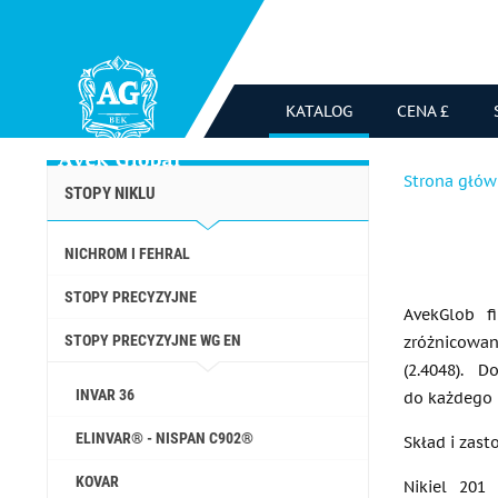
KATALOG
CENA £
Strona głó
STOPY NIKLU
NICHROM I FEHRAL
STOPY PRECYZYJNE
AvekGlob f
STOPY PRECYZYJNE WG EN
zróżnicowan
(2.4048). 
INVAR 36
do każdego 
ELINVAR® - NISPAN C902®
Skład i zas
KOVAR
Nikiel 201