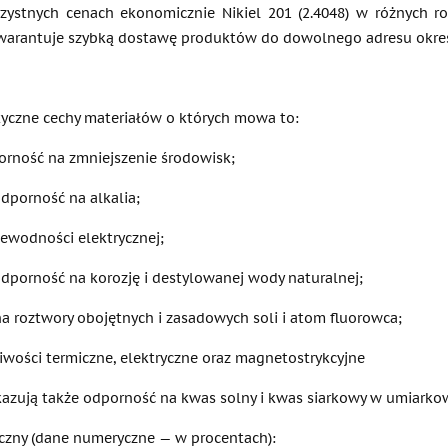
zystnych cenach ekonomicznie Nikiel 201 (2.4048) w różnych roz
arantuje szybką dostawę produktów do dowolnego adresu określ
tyczne cechy materiałów o których mowa to:
rność na zmniejszenie środowisk;
dporność na alkalia;
zewodności elektrycznej;
dporność na korozję i destylowanej wody naturalnej;
a roztwory obojętnych i zasadowych soli i atom fluorowca;
iwości termiczne, elektryczne oraz magnetostrykcyjne
kazują także odporność na kwas solny i kwas siarkowy w umiarko
czny (dane numeryczne — w procentach):