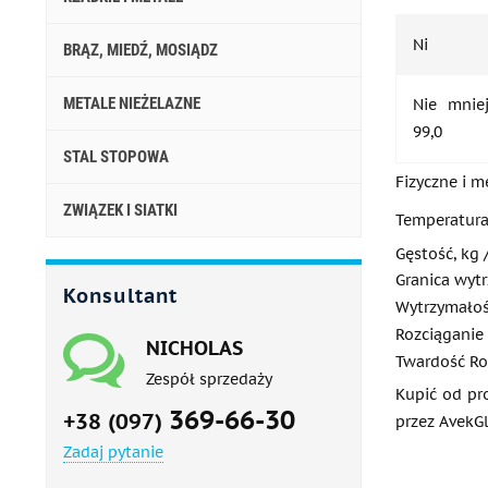
Ni
BRĄZ, MIEDŹ, MOSIĄDZ
METALE NIEŻELAZNE
Nie mnie
99,0
STAL STOPOWA
Fizyczne i 
ZWIĄZEK I SIATKI
Temperatura
Gęstość, kg 
Granica wyt
Konsultant
Wytrzymałoś
Rozciąganie
NICHOLAS
Twardość Roc
Zespół sprzedaży
Kupić od pr
369-66-30
+38 (097)
przez AvekG
Zadaj pytanie