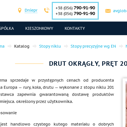
790-91-90
+38 (056)
Dniepr
avglob
790-91-90
+38 (056)
SPÓŁKA
KIESZONKOWY
KONTAKTY
wna
Katalog
Stopy niklu
Stopy precyzyjne wg EN
DRUT OKRĄGŁY, PRĘT 201
irma sprzedaje w przystępnych cenach od producenta
a Europa — rury, koła, drutu — wykonane z stopu niklu 201
Dostawca zapewnia gwarantowaną dostawę produktów
miejsca. określony przez użytkownika.
tosowanie
 jest handlowo czystego kutego materiału o dobrych