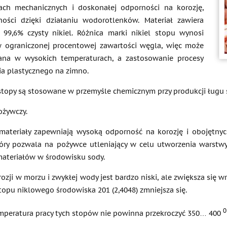
ach mechanicznych i doskonałej odporności na korozję,
ości dzięki działaniu wodorotlenków. Materiał zawiera
 99,6% czysty nikiel. Różnica marki nikiel stopu wynosi
w ograniczonej procentowej zawartości węgla, więc może
ana w wysokich temperaturach, a zastosowanie procesy
ia plastycznego na zimno.
topy są stosowane w przemyśle chemicznym przy produkcji ługu 
ożywczy.
ateriały zapewniają wysoką odporność na korozję i obojętnych
tóry pozwala na pożywce utleniający w celu utworzenia warst
ateriałów w środowisku sody.
rozji w morzu i zwykłej wody jest bardzo niski, ale zwiększa si
topu niklowego środowiska 201 (2,4048) zmniejsza się.
0
emperatura pracy tych stopów nie powinna przekroczyć 350… 400