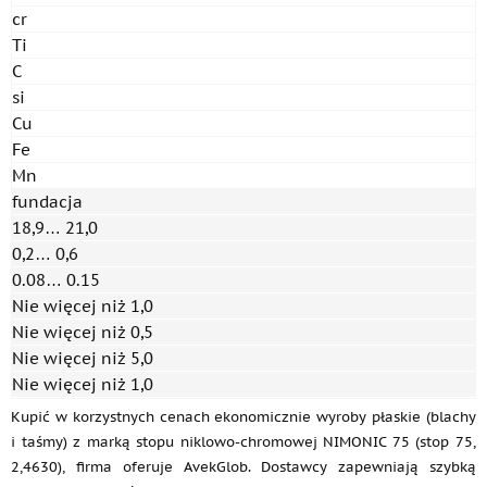
cr
Ti
C
si
Cu
Fe
Mn
fundacja
18,9… 21,0
0,2… 0,6
0.08… 0.15
Nie więcej niż 1,0
Nie więcej niż 0,5
Nie więcej niż 5,0
Nie więcej niż 1,0
Kupić w korzystnych cenach ekonomicznie wyroby płaskie (blachy
i taśmy) z marką stopu niklowo-chromowej NIMONIC 75 (stop 75,
2,4630), firma oferuje AvekGlob. Dostawcy zapewniają szybką