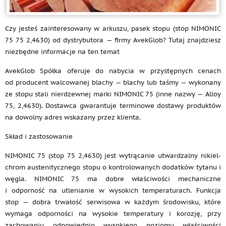
Czy jesteś zainteresowany w arkuszu, pasek stopu (stop NIMONIC
75 75 2,4630) od dystrybutora — firmy AvekGlob? Tutaj znajdziesz
niezbędne informacje na ten temat
AvekGlob Spółka oferuje do nabycia w przystępnych cenach
od producent walcowanej blachy — blachy lub taśmy — wykonany
ze stopu stali nierdzewnej marki NIMONIC 75 (inne nazwy — Alloy
75, 2,4630). Dostawca gwarantuje terminowe dostawy produktów
na dowolny adres wskazany przez klienta.
Skład i zastosowanie
NIMONIC 75 (stop 75 2,4630) jest wytrącanie utwardzalny nikiel-
chrom austenitycznego stopu o kontrolowanych dodatków tytanu i
węgla. NIMONIC 75 ma dobre właściwości mechaniczne
i odporność na utlenianie w wysokich temperaturach. Funkcja
stop — dobra trwałość serwisowa w każdym środowisku, które
wymaga odporności na wysokie temperatury i korozję, przy
zachowaniu odpowiednio wysokiego poziomu właściwości