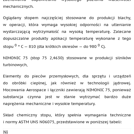
mechanicznych.
Oglądany stopem najczęściej stosowane do produkcji blachy,
w operacji, która wymaga wysokiej odporności na utlenianie
wystarczającą wytrzymałość na wysoką temperaturę. Zalecane
dopuszczalne produkty aplikacji temperaturę wykonane z tego
0
0
stopu
° C — 810 (dla krótkich okresów — do 980
C).
NIMONIC 75 (stop 75 2,4630) stosowane w produkcji silników
turbinowych,
Elementy do pieców przemysłowych, dla sprzętu i urządzeń
do obróbki cieplnej, jak również w technologii jądrowej.
Mocowania Aerospace i łączniki zawierają NIMONIC 75, ponieważ
substancja czynna jest w stanie wytrzymać bardzo duże
naprężenia mechaniczne i wysokie temperatury.
Skład chemiczny stopu, który spełnia wymagania techniczne
i normy ASTM UNS N06075, przedstawione w poniższej tabeli:
Ni