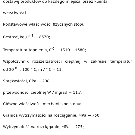
dostawę produktów do każdego miejsca. przez klienta.
właściwości
Podstawowe właściwości fizycznych stopu:
m3
Gęstość, kg /
— 8370;
0
Temperatura topnienia, C
— 1340… 1380;
Współczynnik rozszerzalności cieplnej w zakresie temperatur
0
od 20
… 100 ° C, m / ° C — 11;
Sprężystości, GPa — 206;
przewodności cieplnej W / mgrad — 11,7.
Główne właściwości mechaniczne stopu:
Granica wytrzymałości na rozciąganie, MPa — 750;
Wytrzymałość na rozciąganie, MPa — 275;