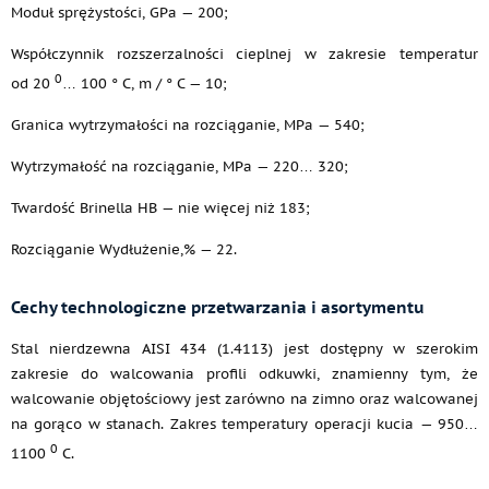
Moduł sprężystości, GPa — 200;
Współczynnik rozszerzalności cieplnej w zakresie temperatur
0
od 20
… 100 ° C, m / ° C — 10;
Granica wytrzymałości na rozciąganie, MPa — 540;
Wytrzymałość na rozciąganie, MPa — 220… 320;
Twardość Brinella HB — nie więcej niż 183;
Rozciąganie Wydłużenie,% — 22.
Cechy technologiczne przetwarzania i asortymentu
Stal nierdzewna AISI 434 (1.4113) jest dostępny w szerokim
zakresie do walcowania profili odkuwki, znamienny tym, że
walcowanie objętościowy jest zarówno na zimno oraz walcowanej
na gorąco w stanach. Zakres temperatury operacji kucia — 950…
0
1100
C.