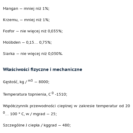
Mangan — mniej niż 1%;
Krzemu, — mniej niż 1%;
Fosfor — nie więcej niż 0,035%;
Molibden — 0,15… 0,75%;
Siarka — nie więcej niż 0,030%.
Właściwości fizyczne i mechaniczne
m3
Gęstość, kg /
— 8000;
0
Temperatura topnienia, C
-1510;
Współczynnik przewodności cieplnej w zakresie temperatur od 20
0
… 100 ° C, w / mgrad — 25;
Szczególne J ciepła / kggrad — 480;