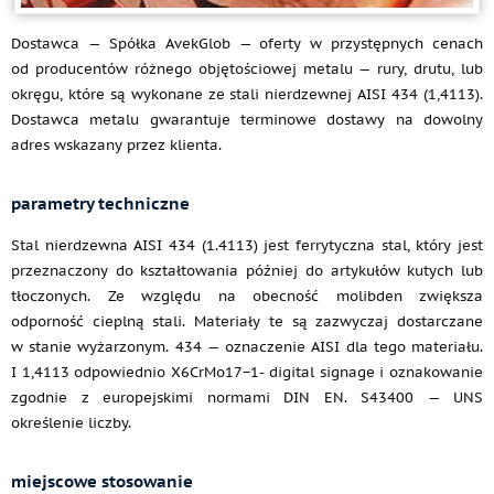
Dostawca — Spółka AvekGlob — oferty w przystępnych cenach
od producentów różnego objętościowej metalu — rury, drutu, lub
okręgu, które są wykonane ze stali nierdzewnej AISI 434 (1,4113).
Dostawca metalu gwarantuje terminowe dostawy na dowolny
adres wskazany przez klienta.
parametry techniczne
Stal nierdzewna AISI 434 (1.4113) jest ferrytyczna stal, który jest
przeznaczony do kształtowania później do artykułów kutych lub
tłoczonych. Ze względu na obecność molibden zwiększa
odporność cieplną stali. Materiały te są zazwyczaj dostarczane
w stanie wyżarzonym. 434 — oznaczenie AISI dla tego materiału.
I 1,4113 odpowiednio X6CrMo17−1- digital signage i oznakowanie
zgodnie z europejskimi normami DIN EN. S43400 — UNS
określenie liczby.
miejscowe stosowanie