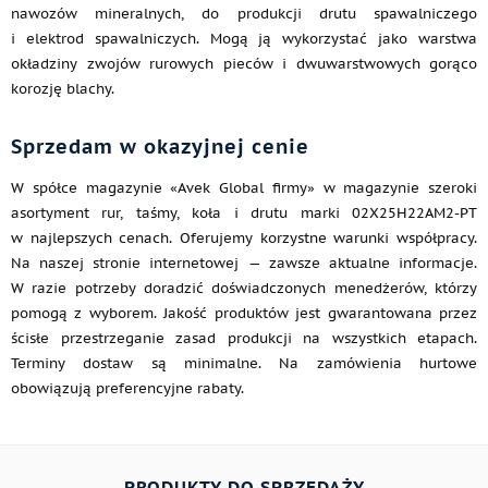
nawozów mineralnych, do produkcji drutu spawalniczego
i elektrod spawalniczych. Mogą ją wykorzystać jako warstwa
okładziny zwojów rurowych pieców i dwuwarstwowych gorąco
korozję blachy.
Sprzedam w okazyjnej cenie
W spółce magazynie «Avek Global firmy» w magazynie szeroki
asortyment rur, taśmy, koła i drutu marki 02Х25Н22АМ2-PT
w najlepszych cenach. Oferujemy korzystne warunki współpracy.
Na naszej stronie internetowej — zawsze aktualne informacje.
W razie potrzeby doradzić doświadczonych menedżerów, którzy
pomogą z wyborem. Jakość produktów jest gwarantowana przez
ścisłe przestrzeganie zasad produkcji na wszystkich etapach.
Terminy dostaw są minimalne. Na zamówienia hurtowe
obowiązują preferencyjne rabaty.
PRODUKTY DO SPRZEDAŻY