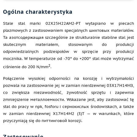
Ogólna charakterystyka
Stale stal marki 02Х25Н22АМ2-PT wytapiano w piecach
plazmowych z zastosowaniem specjalnych шихтовых materiałów.
Ta азотсодержащая szczególnie ze strukturalnie stabilne stal jest
skutecznym materiałem, stosowanym do produkcji
odpowiedzialnych podzespołów w sprzęcie przy produkcji
mocznika. W temperaturze od -70° do +200° stal może wytrzymać
2
ciśnienie do 200 N/mm
.
Połączenie wysokiej odporności na korozję i wytrzymałości
pozwala na zastosowanie jej w zamian nierdzewnej 03Х17Н14МЗ,
co zwiększa niezawodność, żywotność sprzętu i zapewnia
zmniejszenie металлоемкости. Wskazane jest, aby zastosować tę
stal do pracy w npk, fosforu i сернокислых środowiskach, a także
w zamian nierdzewnej Х17Н14М2 (3)T — w warunkach, które
przyczyniają się do питтинговой korozji.
Zastosowanie