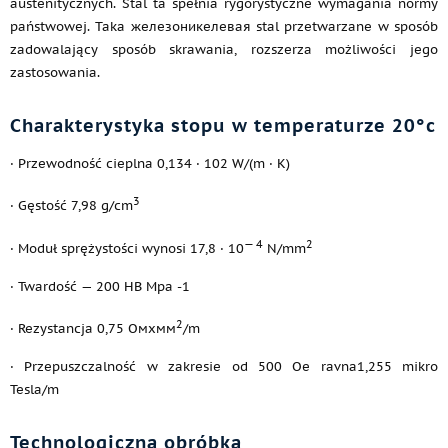
austenitycznych. Stal ta spełnia rygorystyczne wymagania normy
państwowej. Taka железоникелевая stal przetwarzane w sposób
zadowalający sposób skrawania, rozszerza możliwości jego
zastosowania.
Charakterystyka stopu w temperaturze 20°c
· Przewodność cieplna 0,134 · 102 W/(m · K)
3
· Gęstość 7,98 g/cm
— 4
2
· Moduł sprężystości wynosi 17,8 · 10
N/mm
· Twardość — 200 HB Mpa -1
2
· Rezystancja 0,75 Омхмм
/m
· Przepuszczalność w zakresie od 500 Oe ravna1,255 mikro
Tesla/m
Technologiczna obróbka