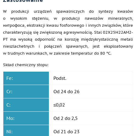
W produkcji urządzeń spawalniczych do syntezy kwasów
o wysokim stężeniu, w produkcji nawozów mineralnych,
нитрофоса, ekstrakcji kwasu fosforowego i innych związków, które
charakteryzują się zwiększoną agresywnością. Stal 02Х25Н22АМ2-
PT ma wysoką odporność na korozję międzykrystaliczną metali
nieszlachetnych i połączeń spawanych, jest eksploatowany
w trudnych warunkach, w zakresie temperatur do 80 °C.
Skład chemiczny stopu:
Fe:
Podst.
Cr:
Od 24 do 26
C:
≤0,02
Mo:
Od 2 do 2,5
Ni:
Od 21 do 23