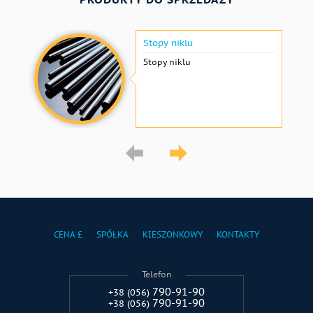
Stopy niklu
Stopy niklu
CENA £
SPÓŁKA
KIESZONKOWY
KONTAKTY
Telefon
790-91-90
+38 (056)
790-91-90
+38 (056)