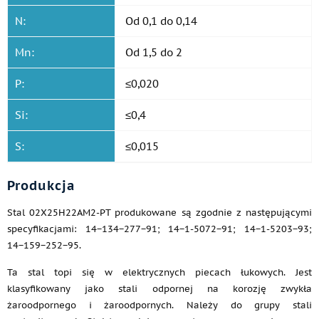
N:
Od 0,1 do 0,14
Mn:
Od 1,5 do 2
P:
≤0,020
Si:
≤0,4
S:
≤0,015
Produkcja
Stal 02Х25Н22АМ2-PT produkowane są zgodnie z następującymi
specyfikacjami: 14−134−277−91; 14−1-5072−91; 14−1-5203−93;
14−159−252−95.
Ta stal topi się w elektrycznych piecach łukowych. Jest
klasyfikowany jako stali odpornej na korozję zwykła
żaroodpornego i żaroodpornych. Należy do grupy stali