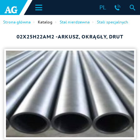
PL
Strona główna
Katalog
Stal nierdzewna
Stali specjalnych
02Х25Н22АМ2 -ARKUSZ, OKRĄGŁY, DRUT