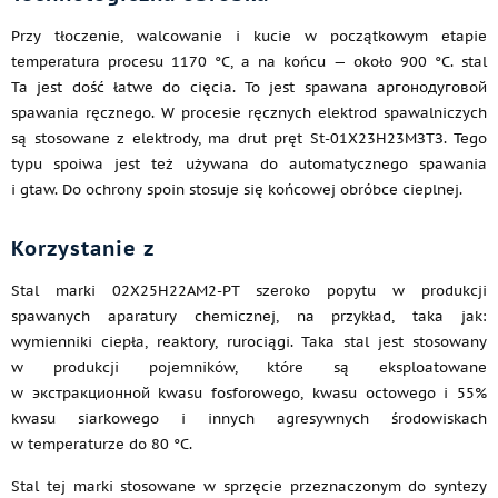
Przy tłoczenie, walcowanie i kucie w początkowym etapie
temperatura procesu 1170 °C, a na końcu — około 900 °C. stal
Ta jest dość łatwe do cięcia. To jest spawana аргонодуговой
spawania ręcznego. W procesie ręcznych elektrod spawalniczych
są stosowane z elektrody, ma drut pręt St-01Х23Н23МЗТЗ. Tego
typu spoiwa jest też używana do automatycznego spawania
i gtaw. Do ochrony spoin stosuje się końcowej obróbce cieplnej.
Korzystanie z
Stal marki 02Х25Н22АМ2-PT szeroko popytu w produkcji
spawanych aparatury chemicznej, na przykład, taka jak:
wymienniki ciepła, reaktory, rurociągi. Taka stal jest stosowany
w produkcji pojemników, które są eksploatowane
w экстракционной kwasu fosforowego, kwasu octowego i 55%
kwasu siarkowego i innych agresywnych środowiskach
w temperaturze do 80 °C.
Stal tej marki stosowane w sprzęcie przeznaczonym do syntezy