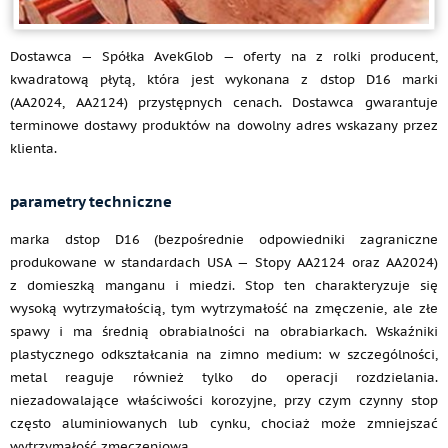
Dostawca — Spółka AvekGlob — oferty na z rolki producent,
kwadratową płytą, która jest wykonana z dstop D16 marki
(AA2024, AA2124) przystępnych cenach. Dostawca gwarantuje
terminowe dostawy produktów na dowolny adres wskazany przez
klienta.
parametry techniczne
marka dstop D16 (bezpośrednie odpowiedniki zagraniczne
produkowane w standardach USA — Stopy AA2124 oraz AA2024)
z domieszką manganu i miedzi. Stop ten charakteryzuje się
wysoką wytrzymałością, tym wytrzymałość na zmęczenie, ale złe
spawy i ma średnią obrabialności na obrabiarkach. Wskaźniki
plastycznego odkształcania na zimno medium: w szczególności,
metal reaguje również tylko do operacji rozdzielania.
niezadowalające właściwości korozyjne, przy czym czynny stop
często aluminiowanych lub cynku, chociaż może zmniejszać
wytrzymałość zmęczeniową.