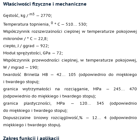
Właściwości fizyczne i mechaniczne
m3
Gęstość, kg /
— 2770;
0
Temperatura topnienia,
° C — 510… 530;
Współczynnik rozszerzalności cieplnej w temperaturze pokojowej
mikronów / ° C — 22,8;
ciepło, J / ggrad — 922;
Moduł sprężystości, GPa — 72;
Współczynnik przewodności cieplnej, w temperaturze pokojowej,
W / mgrad — 190;
twardość Brinella HB — 42… 105 (odpowiednio do miękkiego
i twardego stopu);
granica wytrzymałości na rozciąganie, MPa — 245… 470
(odpowiednio do miękkiego i twardego stopu);
granica plastyczności, MPa — 120… 345 (odpowiednio
do miękkiego i twardego stopu);
Dopuszczalne liniowy rozciągliwość,% — 12… 4 (odpowiednio
miękkiego i twardego stopu).
Zakres funkcji i aplikacji