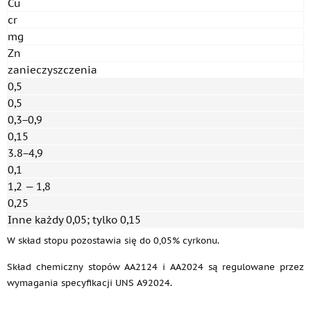
Cu
cr
mg
Zn
zanieczyszczenia
0,5
0,5
0,3−0,9
0,15
3.8−4,9
0,1
1,2 — 1,8
0,25
Inne każdy 0,05; tylko 0,15
W skład stopu pozostawia się do 0,05% cyrkonu.
Skład chemiczny stopów AA2124 i AA2024 są regulowane przez
wymagania specyfikacji UNS A92024.