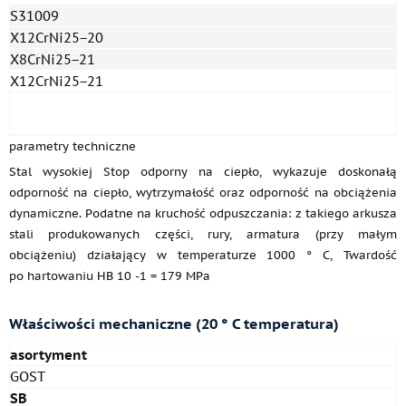
S31009
X12CrNi25−20
X8CrNi25−21
X12CrNi25−21
parametry techniczne
Stal wysokiej Stop odporny na ciepło, wykazuje doskonałą
odporność na ciepło, wytrzymałość oraz odporność na obciążenia
dynamiczne. Podatne na kruchość odpuszczania: z takiego arkusza
stali produkowanych części, rury, armatura (przy małym
obciążeniu) działający w temperaturze 1000 ° C, Twardość
po hartowaniu HB 10 -1 = 179 MPa
Właściwości mechaniczne (20 ° C temperatura)
asortyment
GOST
SB