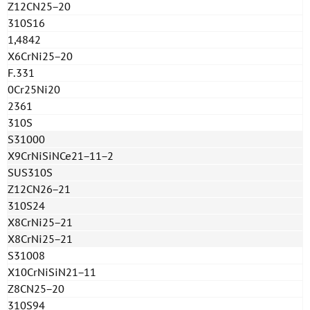
Z12CN25−20
310S16
1,4842
X6CrNi25−20
F.331
0Cr25Ni20
2361
310S
S31000
X9CrNiSiNCe21−11−2
SUS310S
Z12CN26−21
310S24
X8CrNi25−21
X8CrNi25−21
S31008
X10CrNiSiN21−11
Z8CN25−20
310S94