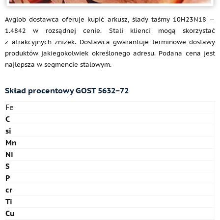
Avglob dostawca oferuje kupić arkusz, ślady taśmy 10H23N18 —
1.4842 w rozsądnej cenie. Stali klienci mogą skorzystać
z atrakcyjnych zniżek. Dostawca gwarantuje terminowe dostawy
produktów jakiegokolwiek określonego adresu. Podana cena jest
najlepsza w segmencie stalowym.
Skład procentowy GOST 5632−72
Fe
C
si
Mn
Ni
S
P
cr
Ti
Cu