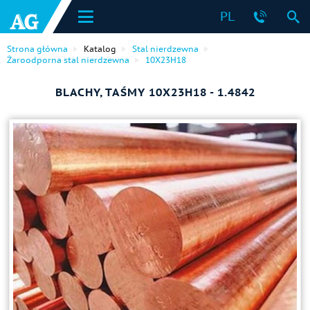
PL
Strona główna
Katalog
Stal nierdzewna
Żaroodporna stal nierdzewna
10Х23Н18
BLACHY, TAŚMY 10Х23Н18 - 1.4842