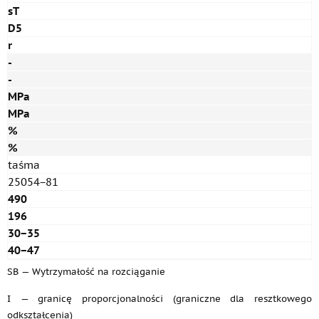
sT
D5
r
-
-
MPa
MPa
%
%
taśma
25054−81
490
196
30−35
40−47
SB — Wytrzymałość na rozciąganie
I — granicę proporcjonalności (graniczne dla resztkowego
odkształcenia)