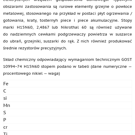
obszarami zastosowania są rurowe elementy grzejne o powłoce
metalowej, stosowanego na przykład w postaci płyt ogrzewania /
gotowania, kraty, tosternyh piece i piece akumulacyjne. Stopy
marki H15N60, 2,4867 lub Nikrothal 60 są również używane
do nadziemnych cewkami podgrzewaczy powietrza w suszarce
do ubrań, grzejniki, suszarki do rąk. Z nich również produkować
średnie rezystorów precyzyjnych.
Skład chemiczny odpowiadający wymaganiom technicznym GOST
10994−74 H15N60 stopem podano w tabeli (dane numeryczne —
procentowego nikiel — waga)
Fe
C
si
Mn
S
P
cr
Ti