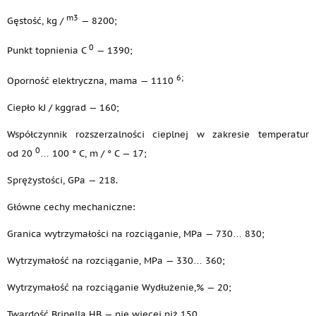
m3
Gęstość, kg /
— 8200;
0
Punkt topnienia C
— 1390;
6;
Oporność elektryczna, mama — 1110
Ciepło kJ / kggrad — 160;
Współczynnik rozszerzalności cieplnej w zakresie temperatur
0
od 20
… 100 ° C, m / ° C — 17;
Sprężystości, GPa — 218.
Główne cechy mechaniczne:
Granica wytrzymałości na rozciąganie, MPa — 730… 830;
Wytrzymałość na rozciąganie, MPa — 330… 360;
Wytrzymałość na rozciąganie Wydłużenie,% — 20;
Twardość Brinella HB — nie więcej niż 150.