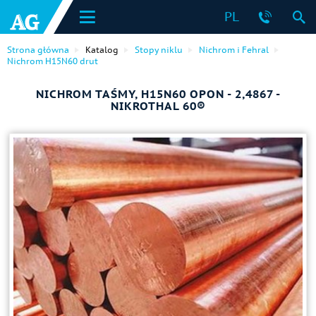
PL
Strona główna
Katalog
Stopy niklu
Nichrom i Fehral
Nichrom H15N60 drut
NICHROM TAŚMY, H15N60 OPON - 2,4867 -
NIKROTHAL 60®