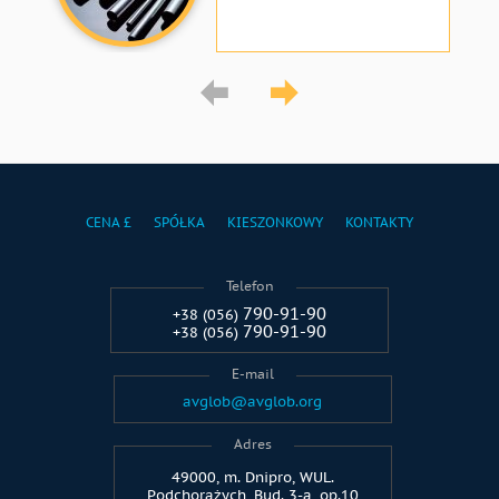
CENA £
SPÓŁKA
KIESZONKOWY
KONTAKTY
Telefon
790-91-90
+38 (056)
790-91-90
+38 (056)
E-mail
avglob@avglob.org
Adres
49000, m. Dnipro, WUL.
Podchorążych, Bud. 3-a, op.10