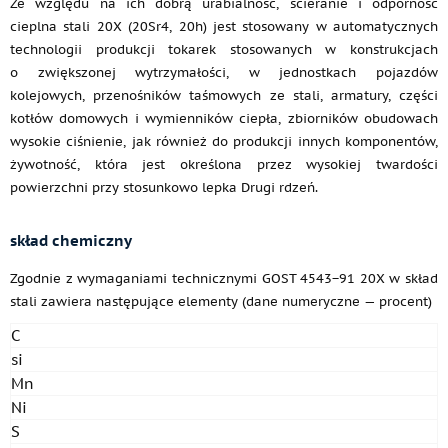
Ze względu na ich dobrą urabialność, ścieranie i odporność
cieplna stali 20X (20Sr4, 20h) jest stosowany w automatycznych
technologii produkcji tokarek stosowanych w konstrukcjach
o zwiększonej wytrzymałości, w jednostkach pojazdów
kolejowych, przenośników taśmowych ze stali, armatury, części
kotłów domowych i wymienników ciepła, zbiorników obudowach
wysokie ciśnienie, jak również do produkcji innych komponentów,
żywotność, która jest określona przez wysokiej twardości
powierzchni przy stosunkowo lepka Drugi rdzeń.
skład chemiczny
Zgodnie z wymaganiami technicznymi GOST 4543−91 20X w skład
stali zawiera następujące elementy (dane numeryczne — procent)
C
si
Mn
Ni
S