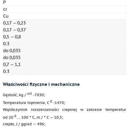
P
cr
Cu
0,17 — 0,23
0,17 — 0,37
0,5 — 0,8
0.3
do 0,035
do 0,035
0,7 — 1,1
0.3
Właściwości fizyczne i mechaniczne
m3
Gęstość, kg /
-7830;
0
Temperatura topnienia, C
-1470;
Współczynnik rozszerzalności cieplnej w zakresie temperatur
0
od 20
… 100 ° C, m / ° C — 10,5;
ciepło, J / ggrad — 496;