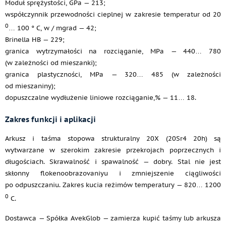
Moduł sprężystości, GPa — 213;
współczynnik przewodności cieplnej w zakresie temperatur od 20
0
… 100 ° C, w / mgrad — 42;
Brinella HB — 229;
granica wytrzymałości na rozciąganie, MPa — 440… 780
(w zależności od mieszanki);
granica plastyczności, MPa — 320… 485 (w zależności
od mieszaniny);
dopuszczalne wydłużenie liniowe rozciąganie,% — 11… 18.
Zakres funkcji i aplikacji
Arkusz i taśma stopowa strukturalny 20X (20Sr4 20h) są
wytwarzane w szerokim zakresie przekrojach poprzecznych i
długościach. Skrawalność i spawalność — dobry. Stal nie jest
skłonny flokenoobrazovaniyu i zmniejszenie ciągliwości
po odpuszczaniu. Zakres kucia reżimów temperatury — 820… 1200
0
C.
Dostawca — Spółka AvekGlob — zamierza kupić taśmy lub arkusza