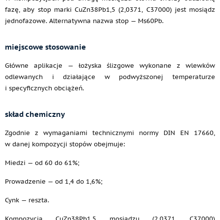
fazę, aby stop marki CuZn38Pb1,5 (2,0371, C37000) jest mosiądz
jednofazowe. Alternatywna nazwa stop — Ms60Pb.
miejscowe stosowanie
Główne aplikacje — łożyska ślizgowe wykonane z wlewków
odlewanych i działające w podwyższonej temperaturze
i specyficznych obciążeń.
skład chemiczny
Zgodnie z wymaganiami technicznymi normy DIN EN 17660,
w danej kompozycji stopów obejmuje:
Miedzi — od 60 do 61%;
Prowadzenie — od 1,4 do 1,6%;
Cynk — reszta.
Kompozycja CuZn38Pb1,5 mosiądzu (2,0371, C37000)