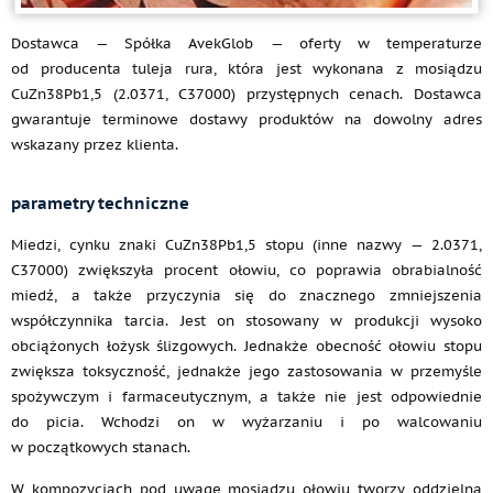
Dostawca — Spółka AvekGlob — oferty w temperaturze
od producenta tuleja rura, która jest wykonana z mosiądzu
CuZn38Pb1,5 (2.0371, C37000) przystępnych cenach. Dostawca
gwarantuje terminowe dostawy produktów na dowolny adres
wskazany przez klienta.
parametry techniczne
Miedzi, cynku znaki CuZn38Pb1,5 stopu (inne nazwy — 2.0371,
C37000) zwiększyła procent ołowiu, co poprawia obrabialność
miedź, a także przyczynia się do znacznego zmniejszenia
współczynnika tarcia. Jest on stosowany w produkcji wysoko
obciążonych łożysk ślizgowych. Jednakże obecność ołowiu stopu
zwiększa toksyczność, jednakże jego zastosowania w przemyśle
spożywczym i farmaceutycznym, a także nie jest odpowiednie
do picia. Wchodzi on w wyżarzaniu i po walcowaniu
w początkowych stanach.
W kompozycjach pod uwagę mosiądzu ołowiu tworzy oddzielną