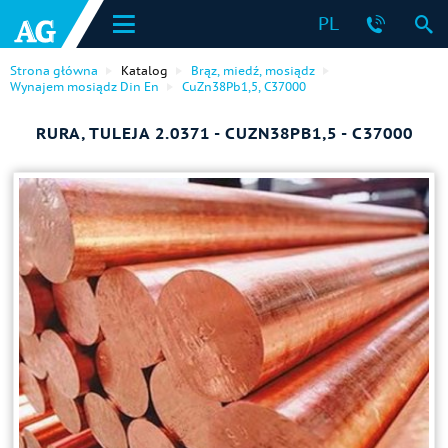
PL
Strona główna
Katalog
Brąz, miedź, mosiądz
Wynajem mosiądz Din En
CuZn38Pb1,5, C37000
RURA, TULEJA 2.0371 - CUZN38PB1,5 - C37000