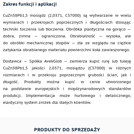
Zakres funkcji i aplikacji
CuZn38Pb1,5 mosiądz (2,0371, C37000) są wytwarzane w wielu
wymiarach i przekrojach poprzecznych i długościach stosując
techniki toczenia lub tłoczenia. Obróbka plastyczna na gorąco —
dobra, zimna — ograniczona. Obrabialność — wysoka, ale
do obróbki mechanicznej stopów — zła ze względu na ciężkie
zatykania obrabianego materiału powierzchni koła zawieszonego.
Dostawca — Spółka AvekGlob — zamierza kupić rurę lub tuleję
CuZn38Pb1,5 jakości 2.0371, mosiądzu (C37000) w różnych
rozmiarach i w przekroju poprzecznym grubości ścian, jak i
długość. Produkty można kupić w cenie utworzonego
na podstawie europejskich i międzynarodowych standardów
produkcji. Implementacja może hurtowego i detalicznego,
elastyczny system zniżek dla stałych klientów.
PRODUKTY DO SPRZEDAŻY