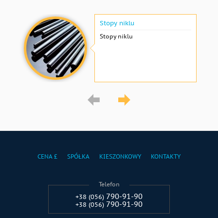
Stopy niklu
Stopy niklu
CENA £
SPÓŁKA
KIESZONKOWY
KONTAKTY
Telefon
790-91-90
+38 (056)
790-91-90
+38 (056)