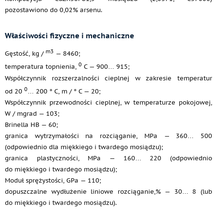
pozostawiono do 0,02% arsenu.
Właściwości fizyczne i mechaniczne
m3
Gęstość, kg /
— 8460;
0
temperatura topnienia,
C — 900… 915;
Współczynnik rozszerzalności cieplnej w zakresie temperatur
0
od 20
… 200 ° C, m / ° C — 20;
Współczynnik przewodności cieplnej, w temperaturze pokojowej,
W / mgrad — 103;
Brinella HB — 60;
granica wytrzymałości na rozciąganie, MPa — 360… 500
(odpowiednio dla miękkiego i twardego mosiądzu);
granica plastyczności, MPa — 160… 220 (odpowiednio
do miękkiego i twardego mosiądzu);
Moduł sprężystości, GPa — 110;
dopuszczalne wydłużenie liniowe rozciąganie,% — 30… 8 (lub
do miękkiego i twardego mosiądzu).