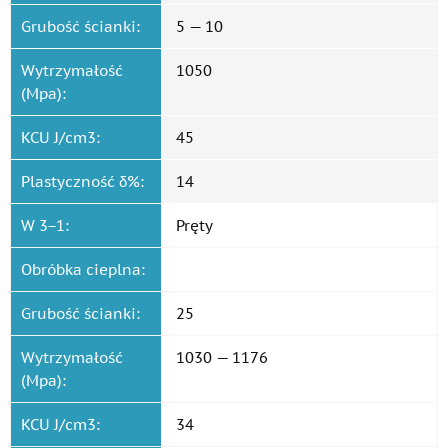
Grubość ścianki:
5 — 10
Wytrzymałość
1050
(Mpa):
KCU J/cm3:
45
Plastyczność δ%:
14
W 3−1:
Pręty
Obróbka cieplna:
Grubość ścianki:
25
Wytrzymałość
1030 — 1176
(Mpa):
KCU J/cm3:
34