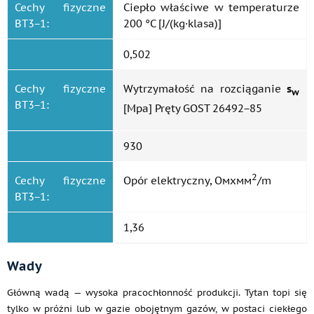
Cechy fizyczne
Ciepło właściwe w temperaturze
ВТ3−1:
200 °C [J/(kg·klasa)]
0,502
Cechy fizyczne
Wytrzymałość na rozciąganie
s
w
ВТ3−1:
[Mpa] Pręty GOST 26492−85
930
2
Cechy fizyczne
Opór elektryczny, Омхмм
/m
ВТ3−1:
1,36
Wady
Główną wadą — wysoka pracochłonność produkcji. Tytan topi się
tylko w próżni lub w gazie obojętnym gazów, w postaci ciekłego