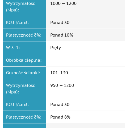
Wytrzymałość
1000 — 1200
(Mpa):
KCU J/cm3:
Ponad 30
Plastyczność δ%:
Ponad 10%
W 3−1:
Pręty
Obróbka cieplna:
Grubość ścianki:
101−130
Wytrzymałość
950 — 1200
(Mpa):
KCU J/cm3:
Ponad 30
Plastyczność δ%:
Ponad 8%