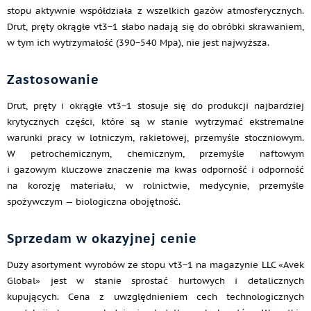
stopu aktywnie współdziała z wszelkich gazów atmosferycznych.
Drut, pręty okrągłe vt3−1 słabo nadają się do obróbki skrawaniem,
w tym ich wytrzymałość (390−540 Mpa), nie jest najwyższa.
Zastosowanie
Drut, pręty i okrągłe vt3−1 stosuje się do produkcji najbardziej
krytycznych części, które są w stanie wytrzymać ekstremalne
warunki pracy w lotniczym, rakietowej, przemyśle stoczniowym.
W petrochemicznym, chemicznym, przemyśle naftowym
i gazowym kluczowe znaczenie ma kwas odporność i odporność
na korozję materiału, w rolnictwie, medycynie, przemyśle
spożywczym — biologiczna obojętność.
Sprzedam w okazyjnej cenie
Duży asortyment wyrobów ze stopu vt3−1 na magazynie LLC «Avek
Global» jest w stanie sprostać hurtowych i detalicznych
kupujących. Cena z uwzględnieniem cech technologicznych