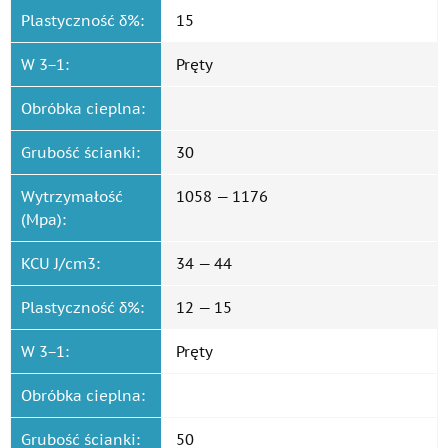
Plastyczność δ%:
15
W 3−1:
Pręty
Obróbka cieplna:
Grubość ścianki:
30
Wytrzymałość
1058 — 1176
(Mpa):
KCU J/cm3:
34 — 44
Plastyczność δ%:
12 — 15
W 3−1:
Pręty
Obróbka cieplna:
Grubość ścianki:
50