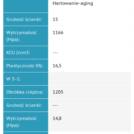
Hartowanie-aging
Grubość ścianki:
15
Wytrzymałość
1166
(Mpa):
KCU J/cm3:
---
Plastyczność δ%:
16,5
W 3−1:
Obróbka cieplna:
1205
Grubość ścianki:
---
Wytrzymałość
14,8
(Mpa):