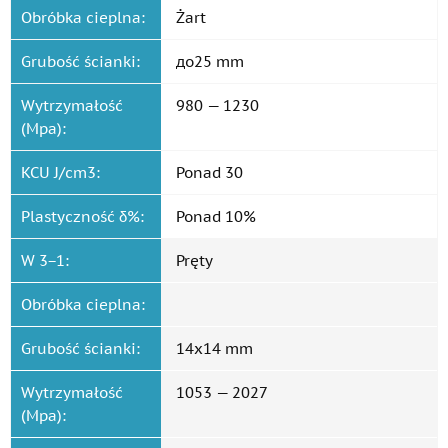
Obróbka cieplna:
Żart
Grubość ścianki:
до25 mm
Wytrzymałość
980 — 1230
(Mpa):
KCU J/cm3:
Ponad 30
Plastyczność δ%:
Ponad 10%
W 3−1:
Pręty
Obróbka cieplna:
Grubość ścianki:
14x14 mm
Wytrzymałość
1053 — 2027
(Mpa):