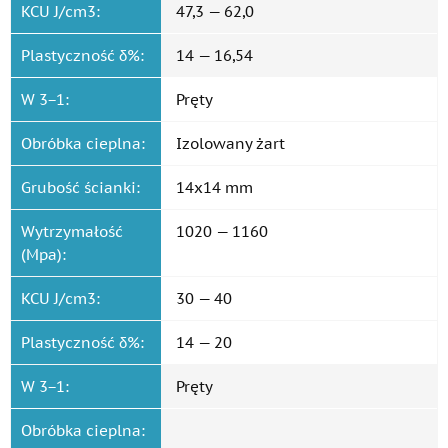
KCU J/cm3:
47,3 — 62,0
Plastyczność δ%:
14 — 16,54
W 3−1:
Pręty
Obróbka cieplna:
Izolowany żart
Grubość ścianki:
14x14 mm
Wytrzymałość
1020 — 1160
(Mpa):
KCU J/cm3:
30 — 40
Plastyczność δ%:
14 — 20
W 3−1:
Pręty
Obróbka cieplna: