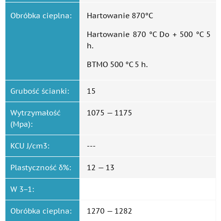
Obróbka cieplna:
Hartowanie 870°C
Hartowanie 870 °C Do + 500 °C 5
h.
ВТМО 500 °C 5 h.
Grubość ścianki:
15
Wytrzymałość
1075 — 1175
(Mpa):
KCU J/cm3:
---
Plastyczność δ%:
12 — 13
W 3−1:
Obróbka cieplna:
1270 — 1282