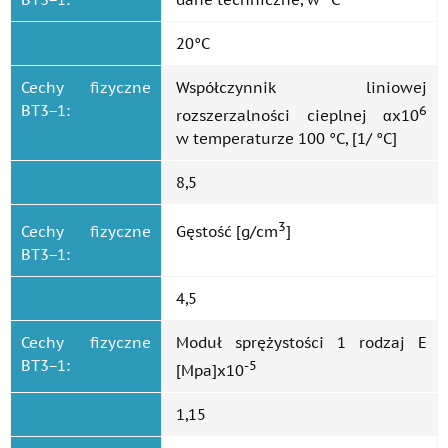
20°C
Cechy fizyczne
Współczynnik liniowej
ВТ3−1:
6
rozszerzalności cieplnej αx10
w temperaturze 100 °C, [1/ °C]
8,5
3
Cechy fizyczne
Gęstość [g/cm
]
ВТ3−1:
4,5
Cechy fizyczne
Moduł sprężystości 1 rodzaj E
ВТ3−1:
-5
[Mpa]x10
1,15