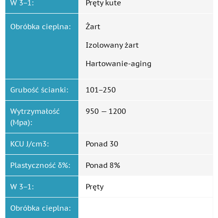
W 3−1:
Pręty kute
Obróbka cieplna:
Żart
Izolowany żart
Hartowanie-aging
Grubość ścianki:
101−250
Wytrzymałość
950 — 1200
(Mpa):
KCU J/cm3:
Ponad 30
Plastyczność δ%:
Ponad 8%
W 3−1:
Pręty
Obróbka cieplna: