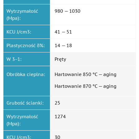
Wytrzymałość
980 — 1030
(Mpa):
KCU J/cm3:
41 — 51
Plastyczność δ%:
14 — 18
W 3−1:
Pręty
Obróbka cieplna:
Hartowanie 850 °C — aging
Hartowanie 870 °C — aging
Grubość ścianki:
25
Wytrzymałość
1274
(Mpa):
KCU J/cm3:
30