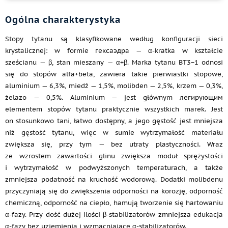
Ogólna charakterystyka
Stopy tytanu są klasyfikowane według konfiguracji sieci
krystalicznej: w formie гексаэдра — α-kratka w kształcie
sześcianu — β, stan mieszany — α+β. Marka tytanu ВТ3−1 odnosi
się do stopów alfa+beta, zawiera takie pierwiastki stopowe,
aluminium — 6,3%, miedź — 1,5%, molibden — 2,5%, krzem — 0,3%,
żelazo — 0,5%. Aluminium — jest głównym легирующим
elementem stopów tytanu praktycznie wszystkich marek. Jest
on stosunkowo tani, łatwo dostępny, a jego gęstość jest mniejsza
niż gęstość tytanu, więc w sumie wytrzymałość materiału
zwiększa się, przy tym — bez utraty plastyczności. Wraz
ze wzrostem zawartości glinu zwiększa moduł sprężystości
i wytrzymałość w podwyższonych temperaturach, a także
zmniejsza podatność na kruchość wodorową. Dodatki molibdenu
przyczyniają się do zwiększenia odporności na korozję, odporność
chemiczną, odporność na ciepło, hamują tworzenie się hartowaniu
α-fazy. Przy dość dużej ilości β-stabilizatorów zmniejsza edukacja
α-fazy bez uziemienia i wzmacniające α-stabilizatorów.