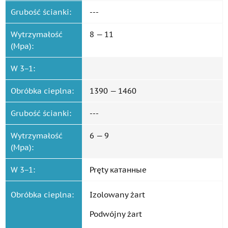
Grubość ścianki:
---
Wytrzymałość
8 — 11
(Mpa):
W 3−1:
Obróbka cieplna:
1390 — 1460
Grubość ścianki:
---
Wytrzymałość
6 — 9
(Mpa):
W 3−1:
Pręty катанные
Obróbka cieplna:
Izolowany żart
Podwójny żart