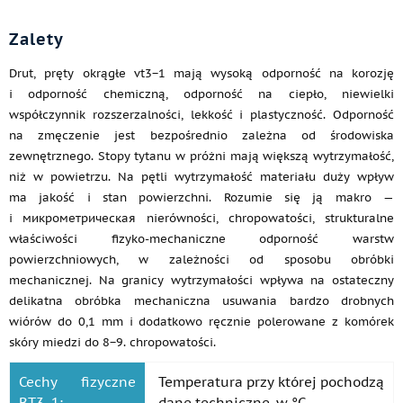
Zalety
Drut, pręty okrągłe vt3−1 mają wysoką odporność na korozję
i odporność chemiczną, odporność na ciepło, niewielki
współczynnik rozszerzalności, lekkość i plastyczność. Odporność
na zmęczenie jest bezpośrednio zależna od środowiska
zewnętrznego. Stopy tytanu w próżni mają większą wytrzymałość,
niż w powietrzu. Na pętli wytrzymałość materiału duży wpływ
ma jakość i stan powierzchni. Rozumie się ją makro —
i микрометрическая nierówności, chropowatości, strukturalne
właściwości fizyko-mechaniczne odporność warstw
powierzchniowych, w zależności od sposobu obróbki
mechanicznej. Na granicy wytrzymałości wpływa na ostateczny
delikatna obróbka mechaniczna usuwania bardzo drobnych
wiórów do 0,1 mm i dodatkowo ręcznie polerowane z komórek
skóry miedzi do 8−9. chropowatości.
Cechy fizyczne
Temperatura przy której pochodzą
ВТ3−1:
dane techniczne, w °C