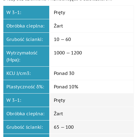
W 3−1:
Pręty
Obróbka cieplna:
Żart
Grubość ścianki:
10 — 60
Wytrzymałość
1000 — 1200
(Mpa):
KCU J/cm3:
Ponad 30
Plastyczność δ%:
Ponad 10%
W 3−1:
Pręty
Obróbka cieplna:
Żart
Grubość ścianki:
65 — 100