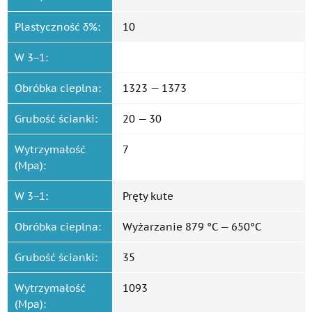
Plastyczność δ%:
10
W 3−1:
Obróbka cieplna:
1323 — 1373
Grubość ścianki:
20 — 30
Wytrzymałość
7
(Mpa):
W 3−1:
Pręty kute
Obróbka cieplna:
Wyżarzanie 879 °C — 650°C
Grubość ścianki:
35
Wytrzymałość
1093
(Mpa):