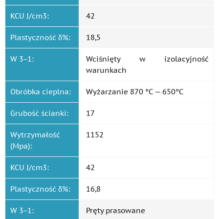
KCU J/cm3:
42
Plastyczność δ%:
18,5
W 3−1:
Wciśnięty w izolacyjność
warunkach
Obróbka cieplna:
Wyżarzanie 870 °C — 650°C
Grubość ścianki:
17
Wytrzymałość
1152
(Mpa):
KCU J/cm3:
42
Plastyczność δ%:
16,8
W 3−1:
Pręty prasowane