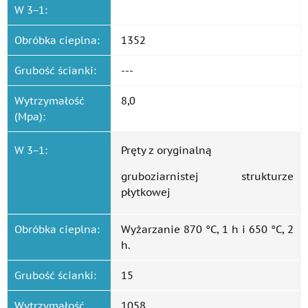
W 3−1:
Obróbka cieplna:
1352
Grubość ścianki:
---
Wytrzymałość
8,0
(Mpa):
W 3−1:
Pręty z oryginalną
gruboziarnistej strukturze
płytkowej
Obróbka cieplna:
Wyżarzanie 870 °C, 1 h i 650 °C, 2
h.
Grubość ścianki:
15
Wytrzymałość
1058