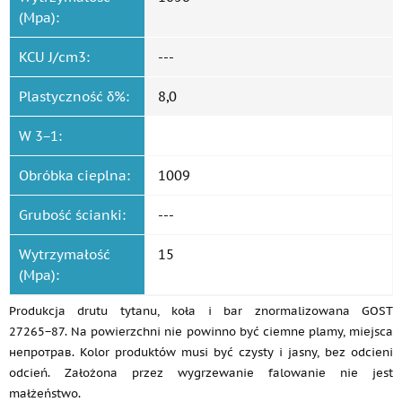
(Mpa):
KCU J/cm3:
---
Plastyczność δ%:
8,0
W 3−1:
Obróbka cieplna:
1009
Grubość ścianki:
---
Wytrzymałość
15
(Mpa):
Produkcja drutu tytanu, koła i bar znormalizowana GOST
27265−87. Na powierzchni nie powinno być ciemne plamy, miejsca
непротрав. Kolor produktów musi być czysty i jasny, bez odcieni
odcień. Założona przez wygrzewanie falowanie nie jest
małżeństwo.