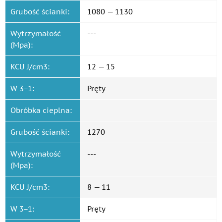
Grubość ścianki:
1080 — 1130
Wytrzymałość
---
(Mpa):
KCU J/cm3:
12 — 15
W 3−1:
Pręty
Obróbka cieplna:
Grubość ścianki:
1270
Wytrzymałość
---
(Mpa):
KCU J/cm3:
8 — 11
W 3−1:
Pręty