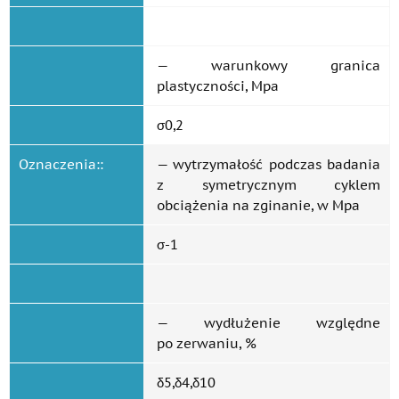
— warunkowy granica
plastyczności, Mpa
σ0,2
Oznaczenia::
— wytrzymałość podczas badania
z symetrycznym cyklem
obciążenia na zginanie, w Mpa
σ-1
— wydłużenie względne
po zerwaniu, %
δ5,δ4,δ10