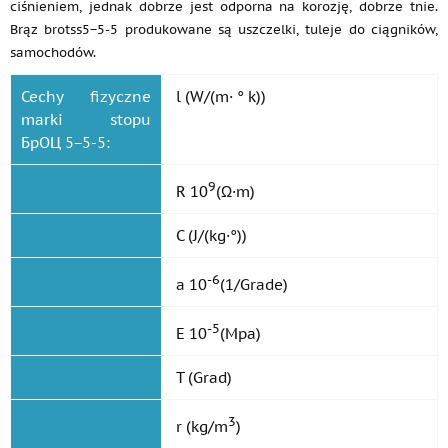
ciśnieniem, jednak dobrze jest odporna na korozję, dobrze tnie.
Brąz brotss5−5-5 produkowane są uszczelki, tuleje do ciągników,
samochodów.
Cechy fizyczne
l (W/(m· ° k))
marki stopu
БрОЦ 5−5-5:
9
R 10
(Ω·m)
C (J/(kg·°))
-6
a 10
(1/Grade)
-5
E 10
(Mpa)
T (Grad)
3
r (kg/m
)