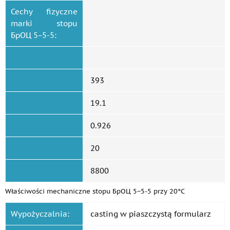
Cechy fizyczne
marki stopu
БрОЦ 5−5-5:
393
19.1
0.926
20
8800
Właściwości mechaniczne stopu БрОЦ 5−5-5 przy 20°C
Wypożyczalnia:
casting w piaszczystą formularz