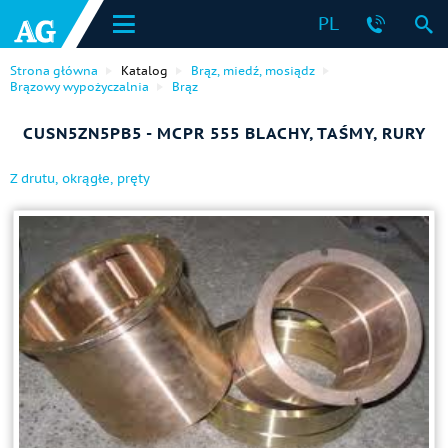
PL
Strona główna
Katalog
Brąz, miedź, mosiądz
Brązowy wypożyczalnia
Brąz
CUSN5ZN5PB5 - MCPR 555 BLACHY, TAŚMY, RURY
Z drutu, okrągłe, pręty