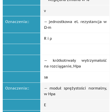
ν
Oznaczenia::
— jednostkowa el. rezystancja w
Ω·m
R i ρ
— krótkotrwały wytrzymałość
na rozciąganie, Mpa
ѕв
Oznaczenia::
— moduł sprężystości normalny,
w Hpa
E