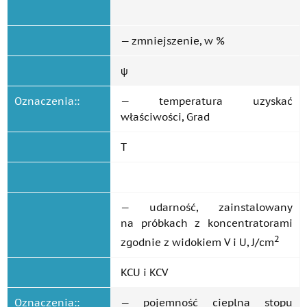
— zmniejszenie, w %
ψ
Oznaczenia::
— temperatura uzyskać
właściwości, Grad
T
— udarność, zainstalowany
na próbkach z koncentratorami
2
zgodnie z widokiem V i U, J/cm
KCU i KCV
Oznaczenia::
— pojemność cieplna stopu