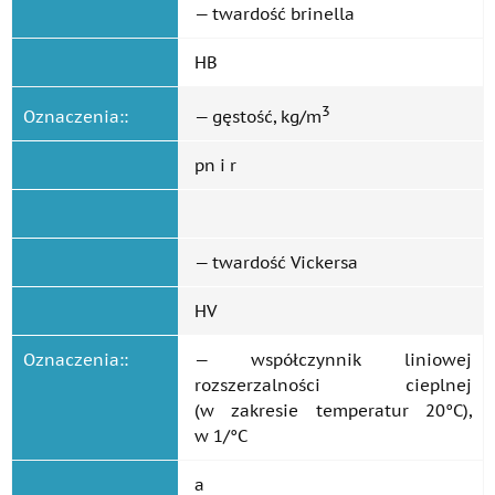
— twardość brinella
HB
3
Oznaczenia::
— gęstość, kg/m
pn i r
— twardość Vickersa
HV
Oznaczenia::
— współczynnik liniowej
rozszerzalności cieplnej
(w zakresie temperatur 20°C),
w 1/°C
a