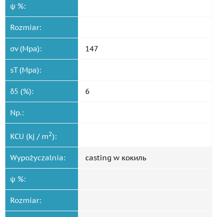
ψ %:
Rozmiar:
σv (Mpa):
147
sT (Mpa):
δ5 (%):
6
Np.:
2
KCU (kj / m
):
Wypożyczalnia:
casting w кокиль
ψ %:
Rozmiar: