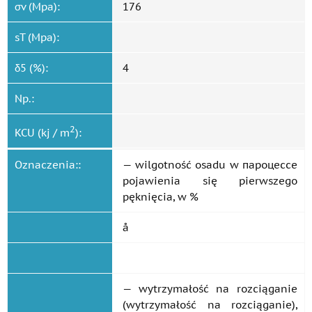
σv (Mpa):
176
sT (Mpa):
δ5 (%):
4
Np.:
2
KCU (kj / m
):
Oznaczenia::
— wilgotność osadu w пароцессе
pojawienia się pierwszego
pęknięcia, w %
å
— wytrzymałość na rozciąganie
(wytrzymałość na rozciąganie),