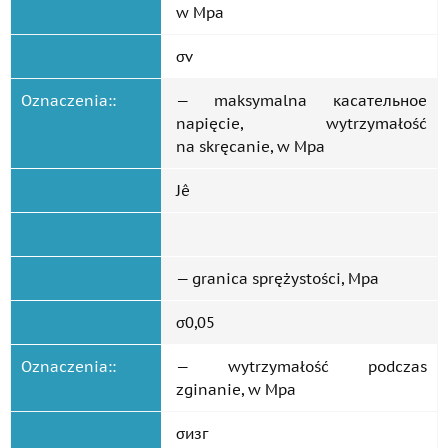
w Mpa
σv
Oznaczenia::
— maksymalna касательное
napięcie, wytrzymałość
na skręcanie, w Mpa
Jê
— granica sprężystości, Mpa
σ0,05
Oznaczenia::
— wytrzymałość podczas
zginanie, w Mpa
σизг