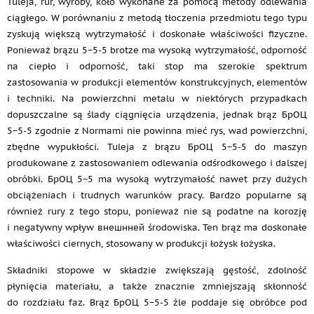
Tuleja, rur, wyroby, koło wykonane za pomocą metody odlewania
ciągłego. W porównaniu z metodą tłoczenia przedmiotu tego typu
zyskują większą wytrzymałość i doskonałe właściwości fizyczne.
Ponieważ brązu 5−5-5 brotze ma wysoką wytrzymałość, odporność
na ciepło i odporność, taki stop ma szerokie spektrum
zastosowania w produkcji elementów konstrukcyjnych, elementów
i techniki. Na powierzchni metalu w niektórych przypadkach
dopuszczalne są ślady ciągnięcia urządzenia, jednak brąz БрОЦ
5−5-5 zgodnie z Normami nie powinna mieć rys, wad powierzchni,
zbędne wypukłości. Tuleja z brązu БрОЦ 5−5-5 do maszyn
produkowane z zastosowaniem odlewania odśrodkowego i dalszej
obróbki. БрОЦ 5−5 ma wysoką wytrzymałość nawet przy dużych
obciążeniach i trudnych warunków pracy. Bardzo popularne są
również rury z tego stopu, ponieważ nie są podatne na korozję
i negatywny wpływ внешнней środowiska. Ten brąz ma doskonałe
właściwości ciernych, stosowany w produkcji łożysk łożyska.
Składniki stopowe w składzie zwiększają gęstość, zdolność
płynięcia materiału, a także znacznie zmniejszają skłonność
do rozdziału faz. Brąz БрОЦ 5−5-5 źle poddaje się obróbce pod