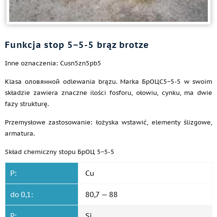
Funkcja stop 5−5-5 brąz brotze
Inne oznaczenia: Cusn5zn5pb5
Klasa оловянной odlewania brązu. Marka БрОЦС5−5-5 w swoim
składzie zawiera znaczne ilości fosforu, ołowiu, cynku, ma dwie
fazy strukturę.
Przemysłowe zastosowanie: łożyska wstawić, elementy ślizgowe,
armatura.
Skład chemiczny stopu БрОЦ 5−5-5
P:
Cu
do 0,1:
80,7 — 88
P:
Si