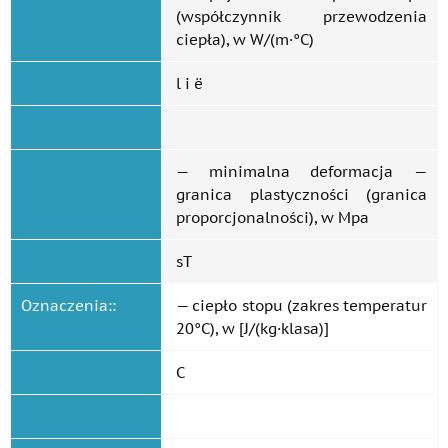
(współczynnik przewodzenia
ciepła), w W/(m·°C)
l i ë
— minimalna deformacja —
granica plastyczności (granica
proporcjonalności), w Mpa
sT
Oznaczenia::
— ciepło stopu (zakres temperatur
20°C), w [J/(kg·klasa)]
C