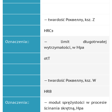
— twardość Роквеллу, ksz. Z
HRCэ
Oznaczenia::
— limit długotrwałej
wytrzymałości, w Mpa
σtТ
— twardość Роквеллу, ksz. W
HRB
Oznaczenia::
— moduł sprężystości w procesie
ścinania skrętną, Hpa