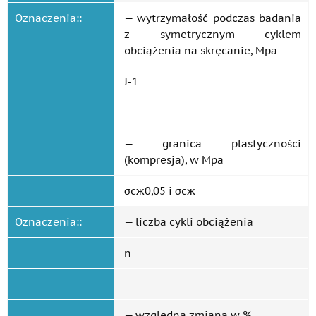
Oznaczenia::
— wytrzymałość podczas badania
z symetrycznym cyklem
obciążenia na skręcanie, Mpa
J-1
— granica plastyczności
(kompresja), w Mpa
σсж0,05 i σсж
Oznaczenia::
— liczba cykli obciążenia
n
— względna zmiana w %