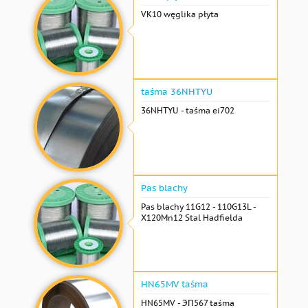
VK10 węglika płyta
taśma 36NHTYU
36NHTYU - taśma ei702
Pas blachy
Pas blachy 11G12 - 110G13L -
X120Mn12 Stal Hadfielda
HN65MV taśma
HN65MV - ЭП567 taśma