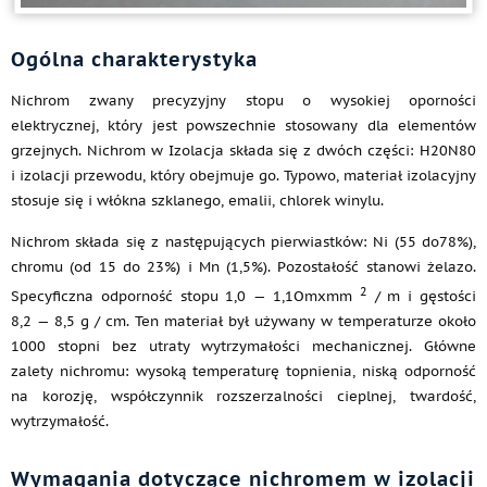
Ogólna charakterystyka
Nichrom zwany precyzyjny stopu o wysokiej oporności
elektrycznej, który jest powszechnie stosowany dla elementów
grzejnych. Nichrom w Izolacja składa się z dwóch części: H20N80
i izolacji przewodu, który obejmuje go. Typowo, materiał izolacyjny
stosuje się i włókna szklanego, emalii, chlorek winylu.
Nichrom składa się z następujących pierwiastków: Ni (55 do78%),
chromu (od 15 do 23%) i Mn (1,5%). Pozostałość stanowi żelazo.
2
Specyficzna odporność stopu 1,0 — 1,1Omxmm
/ m i gęstości
8,2 — 8,5 g / cm. Ten materiał był używany w temperaturze około
1000 stopni bez utraty wytrzymałości mechanicznej. Główne
zalety nichromu: wysoką temperaturę topnienia, niską odporność
na korozję, współczynnik rozszerzalności cieplnej, twardość,
wytrzymałość.
Wymagania dotyczące nichromem w izolacji