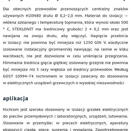
Dla obecnych przewodów przenoszących centralny znaków
używanych H20N80 drutu Ø 0,2−2,0 mm. Materiał do izolacji —
włókna szklanego i temperaturę topnienia, która wynosi około 500
° C, STEKLONIT ma średnicowy grubości 2 ± 0,2 mm oraz jest
nawijana na zwoju drutu, aby włączyć. Napięcie przebicia
w izolacji nie powinna być mniejsza niż 1250 GIN V. elastyczne
izolowane instalacyjny (promiennik) nawijając na ramie w kilku
warstwach, nie jest dozwolone w celu uniknięcia przegrzania.
Minimalna średnica gięcia giętkiej izolowany grzejnik nie powinna
być mniejsza niż 5 razy większa od średnicy przewodów. Według
GOST 10994−74 nichromem w izolacji zalecany do stosowania
w elektrycznych urządzeń grzewczych o wysokiej niezawodności
aplikacja
Nichrom jest szeroko stosowany w izolacji grzałek elektrycznych
do pieców przemysłowych i laboratoryjnych, urządzeń, lutowania.
Stosowane w przemyśle: w piecach elektrycznych, aparatury
ekspozycji ciepła, piece, suszenia i wypalania. Zapotrzebowanie