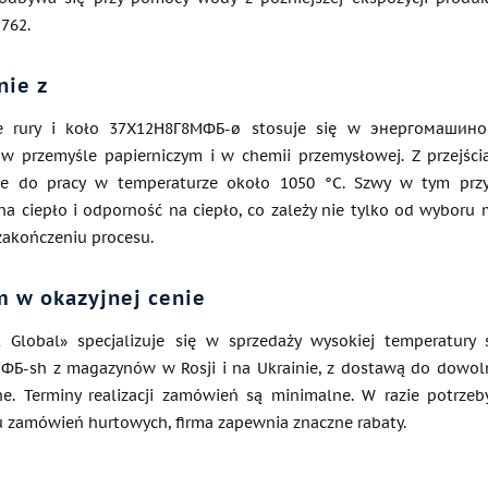
762.
nie z
e rury i koło 37Х12Н8Г8МФБ-ø stosuje się w энергомашинос
, w przemyśle papierniczym i w chemii przemysłowej. Z przejśc
ne do pracy w temperaturze około 1050 °C. Szwy w tym prz
na ciepło i odporność na ciepło, co zależy nie tylko od wyboru 
zakończeniu procesu.
 w okazyjnej cenie
 Global» specjalizuje się w sprzedaży wysokiej temperatury 
Б-sh z magazynów w Rosji i na Ukrainie, z dostawą do dowoln
ne. Terminy realizacji zamówień są minimalne. W razie potr
 zamówień hurtowych, firma zapewnia znaczne rabaty.