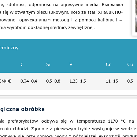
nie, zdolność, odporność na agresywne media. Выплавка
a się w otwartym piecu łukowym. Koło ze stali ХН68ВКТЮ-
ukowane горячекатаным metodą i z pomocą kalibracji —
nia wyrobom dokładnej średnicy zewnętrznej.
hemiczny
C
Si
V
Cr
Cu
Г8МФБ
0,34−0,4
0,3−0,8
1,25−1,5
11−13
0,3
giczna obróbka
nia prefabrykatów odbywa się w temperaturze 1170 °C na 
ceniu chłodzi. Zgodnie z pierwszym trybie występuje w wodzie 
 odbywa się przy pomocy wody z późniejszej ekspozycji prod