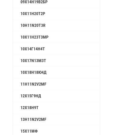
09Х14Н19В2БР
10Х11Н20Т2Р
10H11N20T3R
10Х11Н23Т3МР
10Х14Г14Н4Т
10X17N13M3T
10Х18Н18Ю4Д
11H11N2V2MF
12Х15Г9НД
12X18H9T
13H11N2V2MF
15Х11МФ