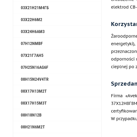
elektrod CB-
03Х21Н21М4ГБ
03Х22Н6М2
Korzysta
03Х24Н6АМ3
Żaroodporn
07H12NMBF
energetyki)
przeznaczo
07Х21Г7АН5
odporności 
cieplnej po 
07H25N16AG6F
08H15N24V4TR
Sprzedam
08Х17Н13М2Т
Firma «Avek
08Х17Н15М3Т
37Х12Н8Г8МФ
certyfikowa
08H18N12B
W przypadku
08H21N6M2T