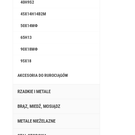
40H9S2
45Х14Н14В2М
50Х14МФ
65H13
90Х18МФ
95Х18
AKCESORIA DO RUROCIĄGÓW
RZADKIE I METALE
BRĄZ, MIEDŹ, MOSIĄDZ
METALE NIEŻELAZNE