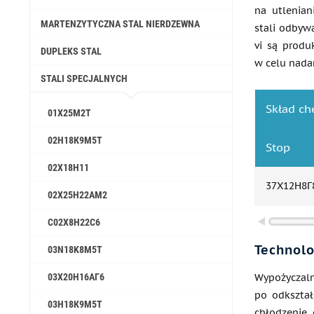
na utlenia
MARTENZYTYCZNA STAL NIERDZEWNA
stali odbyw
vi są prod
DUPLEKS STAL
w celu nada
STALI SPECJALNYCH
Skład c
01Х25М2Т
02Н18К9М5Т
Stop
02Х18Н11
37Х12Н8
02Х25Н22АМ2
С02Х8Н22С6
Technolo
03N18K8M5T
03Х20Н16АГ6
Wypożyczal
po odkształ
03Н18К9М5Т
chłodzenie