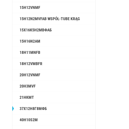
15H12VNMF
15H12N2MVFAB WSPÓŁ-TUBE KRĄG
15Х16К5Н2МВФАБ
15H16N2AM
18H11MNFB
18H12VMBFR
20H12VNMF
20H3MVF
21НКМТ
37Х12Н8Г8МФБ
40H10S2M