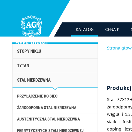
KATALOG
CENA £
Strona głó
STOPY NIKLU
TYTAN
STAL NIERDZEWNA
Produkcj
PRZYŁĄCZENIE DO SIECI
Stal 37Х12
żaroodporny
ŻAROODPORNA STAL NIERDZEWNA
węgla i 1,
AUSTENITYCZNA STAL NIERDZEWNA
siarki i fo
doping jes
FERRYTYCZNYCH STALI NIERDZEWNEJ