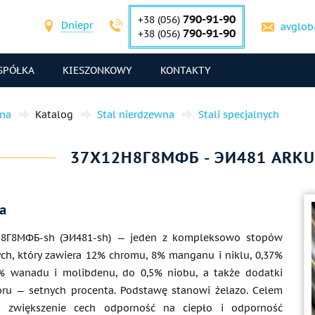
790-91-90
+38 (056)
Dniepr
avglob
790-91-90
+38 (056)
SPÓŁKA
KIESZONKOWY
KONTAKTY
wna
Katalog
Stal nierdzewna
Stali specjalnych
37Х12Н8Г8МФБ - ЭИ481 ARKU
a
Н8Г8МФБ-sh (ЭИ481-sh) — jeden z kompleksowo stopów
ch, który zawiera 12% chromu, 8% manganu i niklu, 0,37%
5% wanadu i molibdenu, do 0,5% niobu, a także dodatki
sforu — setnych procenta. Podstawę stanowi żelazo. Celem
t zwiększenie cech odporność na ciepło i odporność