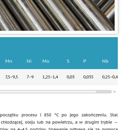
Mn
Ni
Mo
S
P
Nb
7,5−9,5
7−9
1,25−1,4
0,03
0,035
0,25−0,45
początku procesu i 850 °C po jego zakończeniu. Stal
chłodzącej, oleju lub na powietrzu, a w drugim trybie —
uktów na 4−4,5 godziny. Spawanie odbywa się za pomocą