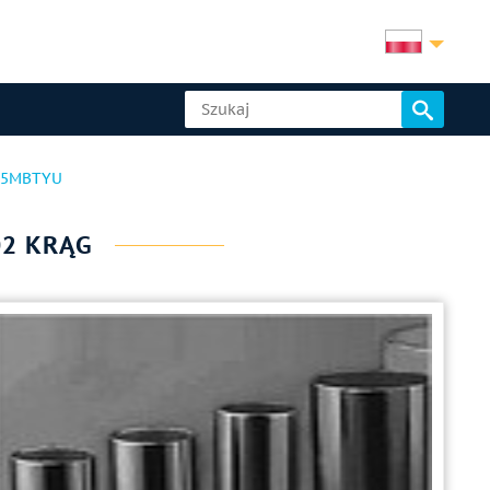
75MBTYU
02 KRĄG