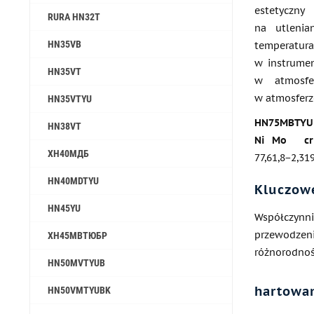
estetyczn
RURA HN32T
na utlenia
HN35VB
temperatu
w instrumen
HN35VT
w atmosfe
w atmosferz
HN35VTYU
HN75MBTYU s
HN38VT
Ni
Mo
cr
ХН40МДБ
77,6
1,8−2,3
1
HN40MDTYU
Kluczow
HN45YU
Współczynnik
przewodzen
ХН45МВТЮБР
różnorodnoś
HN50MVTYUB
hartowa
HN50VMTYUBK