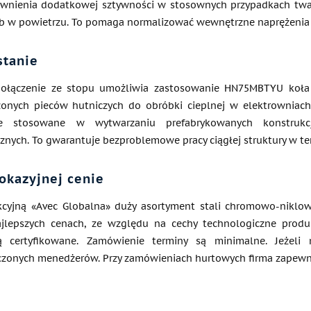
wnienia dodatkowej sztywności w stosownych przypadkach tward
b w powietrzu. To pomaga normalizować wewnętrzne naprężenia m
stanie
połączenie ze stopu umożliwia zastosowanie HN75MBTYU koła 
ożonych pieców hutniczych do obróbki cieplnej w elektrowniach
ie stosowane w wytwarzaniu prefabrykowanych konstrukc
znych. To gwarantuje bezproblemowe pracy ciągłej struktury w te
okazyjnej cenie
cyjną «Avec Globalna» duży asortyment stali chromowo-niklo
jlepszych cenach, ze względu na cechy technologiczne produ
ą certyfikowane. Zamówienie terminy są minimalne. Jeżeli
zonych menedżerów. Przy zamówieniach hurtowych firma zapewnia