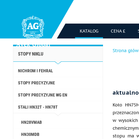
KATALOG
CENA £
Strona głó
STOPY NIKLU
NICHROM I FEHRAL
STOPY PRECYZYJNE
aktualno
STOPY PRECYZYJNE WG EN
Koło HN75M
STALI HN32T - HN78T
przeznaczo
w wysokich
HN28VMAB
chemicznym.
HN30MDB
stopu ma wy