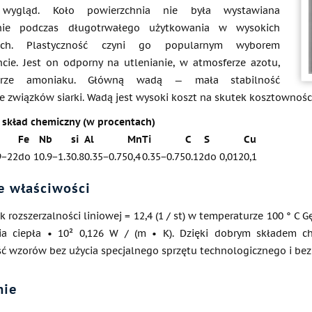
y wygląd. Koło powierzchnia nie była wystawiana
nie podczas długotrwałego użytkowania w wysokich
rach. Plastyczność czyni go popularnym wyborem
cie. Jest on odporny na utlenianie, w atmosferze azotu,
rze amoniaku. Główną wadą — mała stabilność
e związków siarki. Wadą jest wysoki koszt na skutek kosztownośc
kład chemiczny (w procentach)
Fe
Nb
si
Al
Mn
Ti
C
S
Cu
9−22
do 1
0.9−1.3
0.8
0.35−0.75
0,4
0.35−0.75
0.12
do 0,012
0,1
e właściwości
 rozszerzalności liniowej = 12,4 (1 / st) w temperaturze 100 ° C G
ia ciepła • 10² 0,126 W / (m • K). Dzięki dobrym składem c
ć wzorów bez użycia specjalnego sprzętu technologicznego i bez
nie