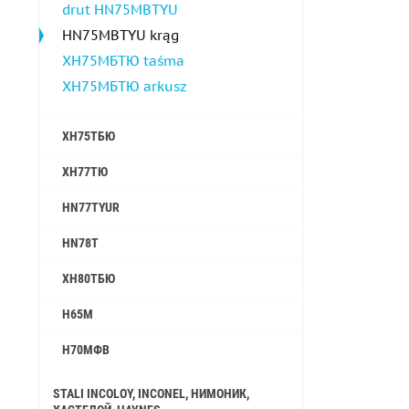
drut HN75MBTYU
HN75MBTYU krąg
ХН75МБТЮ taśma
ХН75МБТЮ arkusz
ХН75ТБЮ
ХН77ТЮ
HN77TYUR
HN78T
ХН80ТБЮ
Н65М
Н70МФВ
STALI INCOLOY, INCONEL, НИМОНИК,