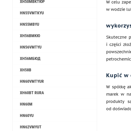
ХН50МВКТЮР
W celu zape
w wodzie lu
HN55VMTKYU
HN55MBYU
wykorzy
ХН56ВМКЮ
Skuteczne 
i części zł
HN56VMTYU
powszechn
ХН56МБЮД
petrochemic
ХН58В
Kupić w 
HN60VMTYUR
W spółkę ak
ХН60ВТ RURA
marek w na
produkty s
HN60M
od doświadc
HN60YU
HN62VMYUT