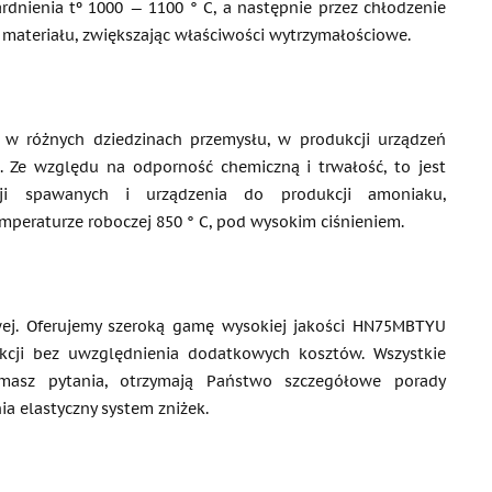
nienia tº 1000 — 1100 ° C, a następnie przez chłodzenie
ateriału, zwiększając właściwości wytrzymałościowe.
w różnych dziedzinach przemysłu, w produkcji urządzeń
. Ze względu na odporność chemiczną i trwałość, to jest
ji spawanych i urządzenia do produkcji amoniaku,
mperaturze roboczej 850 ° C, pod wysokim ciśnieniem.
wej. Oferujemy szeroką gamę wysokiej jakości HN75MBTYU
kcji bez uwzględnienia dodatkowych kosztów. Wszystkie
 masz pytania, otrzymają Państwo szczegółowe porady
 elastyczny system zniżek.