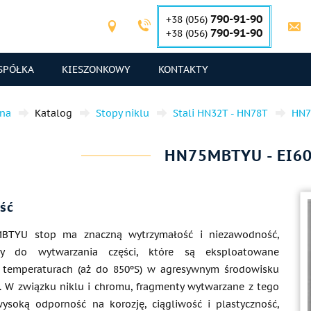
790-91-90
+38 (056)
790-91-90
+38 (056)
SPÓŁKA
KIESZONKOWY
KONTAKTY
wna
Katalog
Stopy niklu
Stali HN32T - HN78T
HN
HN75MBTYU - EI6
ść
BTYU stop ma znaczną wytrzymałość i niezawodność,
ny do wytwarzania części, które są eksploatowane
 temperaturach (aż do 850ºS) w agresywnym środowisku
 W związku niklu i chromu, fragmenty wytwarzane z tego
soką odporność na korozję, ciągliwość i plastyczność,